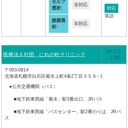
セルフ
非対応
透析:
対応
英語
腹膜透
非対応
析:
[クリニ
医療法人社団 にれの杜クリニック
ック]
〒003-0814
北海道札幌市白石区菊水上町4条2丁目３５９−１
●公共交通機関（バス）
■地下鉄東西線「菊水」駅3番出口、JRバス
■地下鉄東西線「バスセンター」駅2番のりば、JRバ
ス