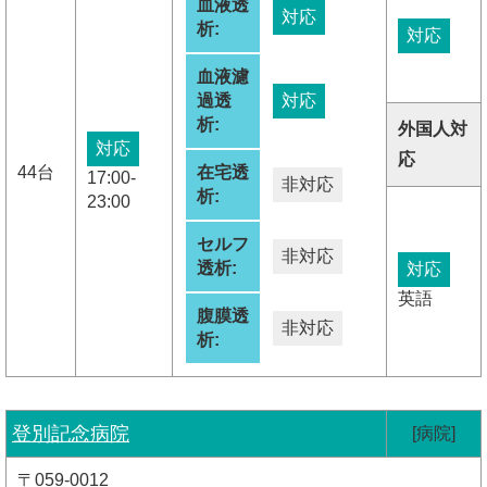
血液透
対応
析:
対応
血液濾
過透
対応
析:
外国人対
対応
応
44台
在宅透
17:00-
非対応
析:
23:00
セルフ
非対応
透析:
対応
英語
腹膜透
非対応
析:
登別記念病院
[病院]
〒059-0012