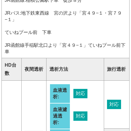
JR函館線:稲積公園駅下車 徒歩８分
JRバス:地下鉄東西線 宮の沢より「宮４９−１・宮７９
−１」
ていねプール前 下車
JR函館線手稲駅北口より「宮４９−１」ていねプール前下
車
HD台
夜間透析
透析方法
旅行透析
数
血液透
対応
析:
対応
血液濾
過透
対応
析: