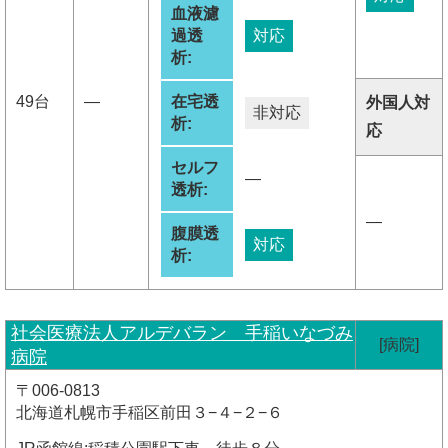
血液濾
過透
対応
析:
49台
―
在宅透
外国人対
非対応
析:
応
セルフ
―
透析:
―
腹膜透
対応
析:
社会医療法人アルデバラン 手稲いなづみ
[病院]
病院
〒006-0813
北海道札幌市手稲区前田３−４−２−６