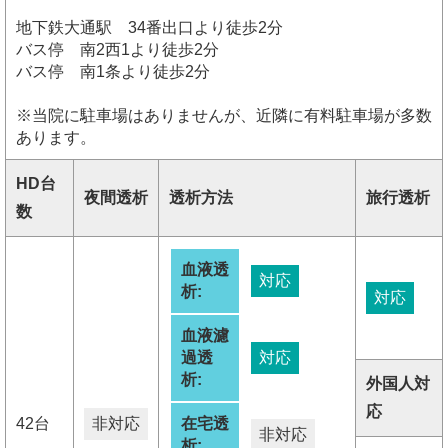
地下鉄大通駅 34番出口より徒歩2分
バス停 南2西1より徒歩2分
バス停 南1条より徒歩2分
※当院に駐車場はありませんが、近隣に有料駐車場が多数
あります。
HD台
夜間透析
透析方法
旅行透析
数
血液透
対応
析:
対応
血液濾
過透
対応
析:
外国人対
応
42台
非対応
在宅透
非対応
析: