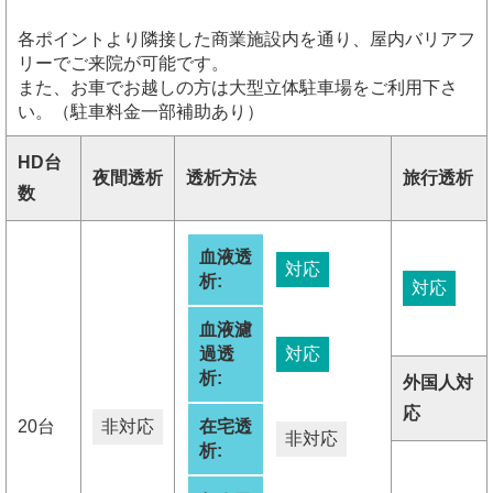
各ポイントより隣接した商業施設内を通り、屋内バリアフ
リーでご来院が可能です。
また、お車でお越しの方は大型立体駐車場をご利用下さ
い。（駐車料金一部補助あり）
HD台
夜間透析
透析方法
旅行透析
数
血液透
対応
析:
対応
血液濾
過透
対応
析:
外国人対
応
20台
非対応
在宅透
非対応
析: