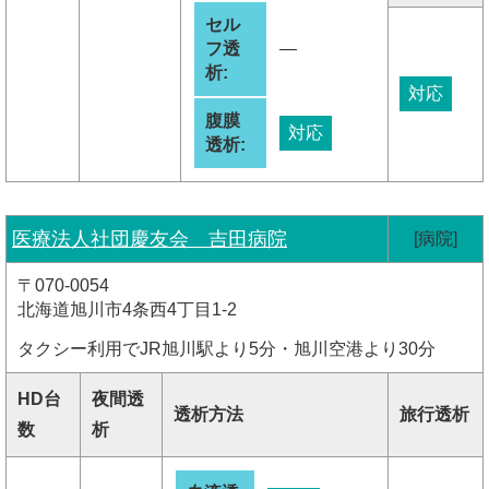
セル
フ透
―
析:
対応
腹膜
対応
透析:
医療法人社団慶友会 吉田病院
[病院]
〒070-0054
北海道旭川市4条西4丁目1-2
タクシー利用でJR旭川駅より5分・旭川空港より30分
HD台
夜間透
透析方法
旅行透析
数
析