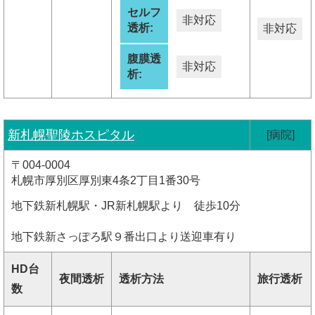
セルフ
非対応
透析:
非対応
腹膜透
非対応
析:
新札幌聖陵ホスピタル
[病院]
〒004-0004
札幌市厚別区厚別東4条2丁目1番30号
地下鉄新札幌駅・JR新札幌駅より 徒歩10分
地下鉄新さっぽろ駅９番出口より送迎車有り
HD台
夜間透析
透析方法
旅行透析
数