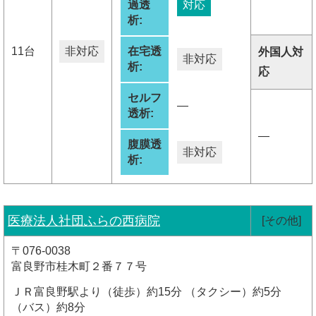
過透
対応
析:
11台
非対応
在宅透
外国人対
非対応
析:
応
セルフ
―
透析:
―
腹膜透
非対応
析:
医療法人社団ふらの西病院
[その他]
〒076-0038
富良野市桂木町２番７７号
ＪＲ富良野駅より（徒歩）約15分 （タクシー）約5分
（バス）約8分