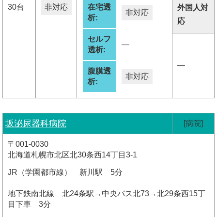
30台
非対応
在宅透
外国人対
非対応
析:
応
セルフ
―
透析:
―
腹膜透
非対応
析:
坂泌尿器科病院
[病院]
〒001-0030
北海道札幌市北区北30条西14丁目3-1
JR（学園都市線） 新川駅 5分
地下鉄南北線 北24条駅→中央バス北73→北29条西15丁
目下車 3分