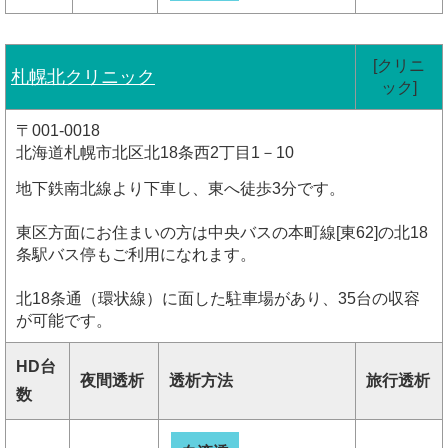
[クリニ
札幌北クリニック
ック]
〒001-0018
北海道札幌市北区北18条西2丁目1－10
地下鉄南北線より下車し、東へ徒歩3分です。
東区方面にお住まいの方は中央バスの本町線[東62]の北18
条駅バス停もご利用になれます。
北18条通（環状線）に面した駐車場があり、35台の収容
が可能です。
HD台
夜間透析
透析方法
旅行透析
数