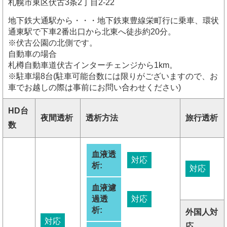
札幌市東区伏古3条2丁目2-22
地下鉄大通駅から・・・地下鉄東豊線栄町行に乗車、環状
通東駅で下車2番出口から北東へ徒歩約20分。
※伏古公園の北側です。
自動車の場合
札樽自動車道伏古インターチェンジから1km。
※駐車場8台(駐車可能台数には限りがございますので、お
車でお越しの際は事前にお問い合わせください)
HD台
夜間透析
透析方法
旅行透析
数
血液透
対応
析:
対応
血液濾
過透
対応
析:
外国人対
対応
応