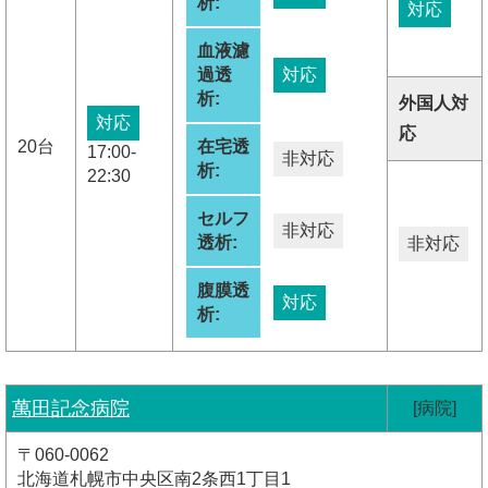
析:
対応
血液濾
過透
対応
析:
外国人対
対応
応
20台
在宅透
17:00-
非対応
析:
22:30
セルフ
非対応
透析:
非対応
腹膜透
対応
析:
萬田記念病院
[病院]
〒060-0062
北海道札幌市中央区南2条西1丁目1