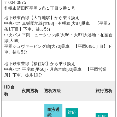
〒004-0875
札幌市清田区平岡５条１丁目５番１号
地下鉄東西線【大谷地駅】から乗り換え
中央バス 真栄団地線[大88]・有明線[大87]乗車 【平岡5
条1丁目】下車、徒歩5分
中央バス 平岡ニュータウン線[大66・大67]大谷地・柏葉台
線[大69]
平岡シュヴァービング線[大70]乗車 【平岡6条1丁目】下
車、徒歩5分
地下鉄東豊線【福住駅】から乗り換え
中央バス 平岸線[平50]・月寒本線[80]乗車 【平岡営業
所】下車、徒歩10分
HD台
夜間透析
透析方法
旅行透析
数
血液透
対応
析:
対応