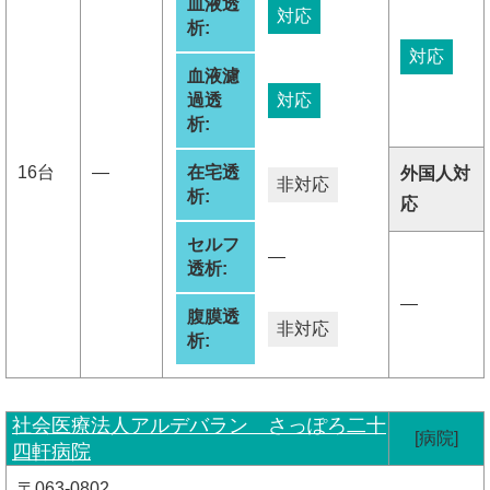
血液透
対応
析:
対応
血液濾
過透
対応
析:
16台
―
在宅透
外国人対
非対応
析:
応
セルフ
―
透析:
―
腹膜透
非対応
析:
社会医療法人アルデバラン さっぽろ二十
[病院]
四軒病院
〒063-0802