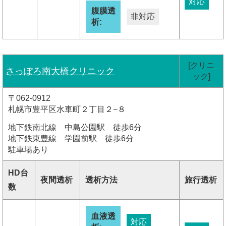
対応
腹膜透
非対応
析:
[クリニ
さっぽろ南大橋クリニック
ック]
〒062-0912
札幌市豊平区水車町２丁目２−８
地下鉄南北線 中島公園駅 徒歩6分
地下鉄東豊線 学園前駅 徒歩6分
駐車場あり
HD台
夜間透析
透析方法
旅行透析
数
血液透
対応