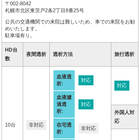
〒002-8042
札幌市北区東茨戸2条2丁目8番25号
公共の交通機関での来院は難しいため、車での来院をお勧
めいたします。
駐車場有り。
HD台
夜間透析
透析方法
旅行透析
数
血液透
対応
析:
対応
血液濾
過透
対応
析:
外国人対
応
10台
非対応
在宅透
非対応
析: