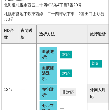
北海道札幌市西区二十四軒2条4丁目7番20号
札幌市営地下鉄東西線 二十四軒駅下車 2番出口より徒
歩3分
HD台
夜間透
透析方法
旅行透析
数
析
血液透
対応
析:
対応
血液濾
過透
対応
析:
12台
―
在宅透
外国人対
非対応
析:
応
セルフ
―