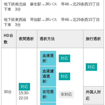
地下鉄南北線 麻生駅→JRバス 琴46→北29条西15丁目
下車 3分
地下鉄東西線 琴似駅→JRバス 琴46→北29条西15丁目
下車 3分
HD台
夜間透析
透析方法
旅行透析
数
血液透
対応
析:
対応
血液濾
過透
対応
析:
対応
30台
在宅透
外国人対
15:30-
非対応
析:
22:10
応