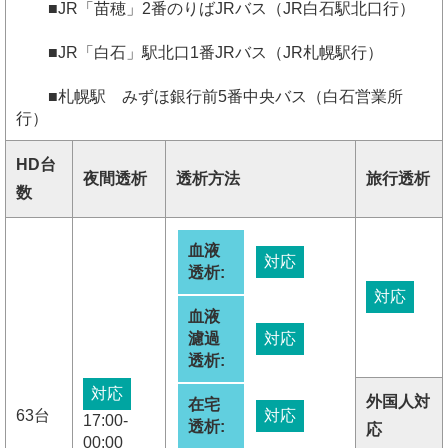
■JR「苗穂」2番のりばJRバス（JR白石駅北口行）
■JR「白石」駅北口1番JRバス（JR札幌駅行）
■札幌駅 みずほ銀行前5番中央バス（白石営業所
行）
HD台
夜間透析
透析方法
旅行透析
数
血液
対応
透析:
対応
血液
濾過
対応
透析:
対応
外国人対
在宅
63台
対応
17:00-
透析:
応
00:00