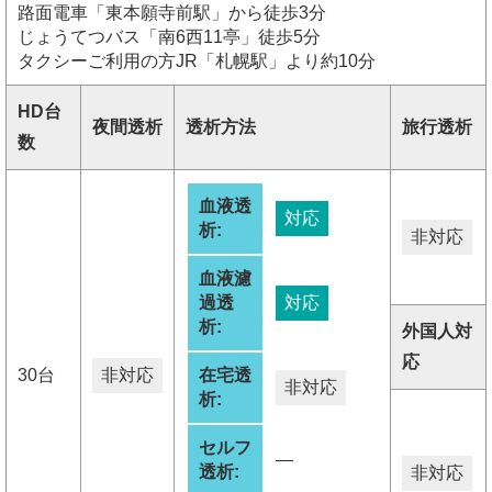
路面電車「東本願寺前駅」から徒歩3分
じょうてつバス「南6西11亭」徒歩5分
タクシーご利用の方JR「札幌駅」より約10分
HD台
夜間透析
透析方法
旅行透析
数
血液透
対応
析:
非対応
血液濾
過透
対応
析:
外国人対
応
30台
非対応
在宅透
非対応
析:
セルフ
―
透析:
非対応