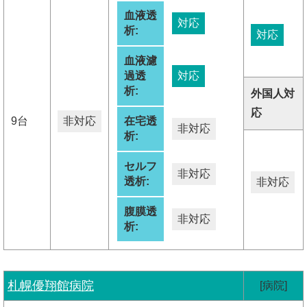
血液透
対応
析:
対応
血液濾
過透
対応
析:
外国人対
応
9台
非対応
在宅透
非対応
析:
セルフ
非対応
透析:
非対応
腹膜透
非対応
析:
札幌優翔館病院
[病院]