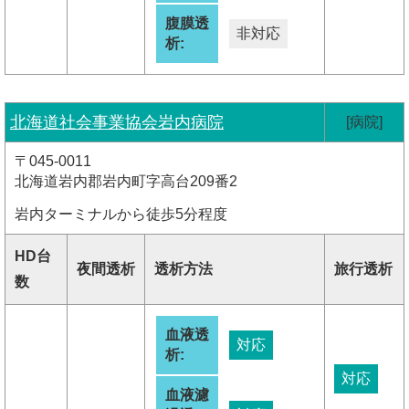
腹膜透
非対応
析:
北海道社会事業協会岩内病院
[病院]
〒045-0011
北海道岩内郡岩内町字高台209番2
岩内ターミナルから徒歩5分程度
HD台
夜間透析
透析方法
旅行透析
数
血液透
対応
析:
対応
血液濾