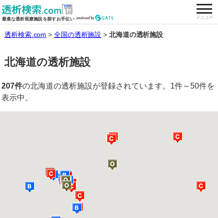
togg
全国の透析施設を検索する
メニュー
最適な透析医療施設を探すお手伝い
透析検索.com
全国の透析施設
北海道の透析施設
北海道の透析施設
207件
の北海道の透析施設が登録されています。1件～50件を
表示中。