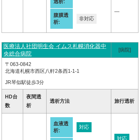
透析:
―
腹膜透
非対応
析:
医療法人社団明生会 イムス札幌消化器中
[病院]
央総合病院
〒063-0842
北海道札幌市西区八軒2条西1-1-1
JR琴似駅徒歩3分
HD台
夜間透
透析方法
旅行透析
数
析
血液透
対応
析:
対応