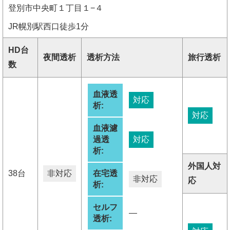
登別市中央町１丁目１−４
JR幌別駅西口徒歩1分
HD台
夜間透析
透析方法
旅行透析
数
血液透
対応
析:
対応
血液濾
過透
対応
析:
外国人対
38台
非対応
在宅透
非対応
応
析:
セルフ
―
透析: