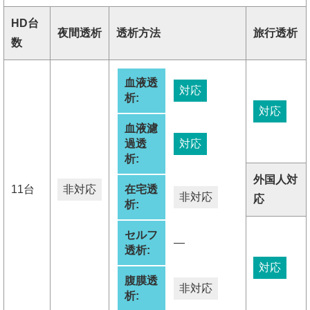
HD台
夜間透析
透析方法
旅行透析
数
血液透
対応
析:
対応
血液濾
過透
対応
析:
外国人対
11台
非対応
在宅透
非対応
応
析:
セルフ
―
透析:
対応
腹膜透
非対応
析: