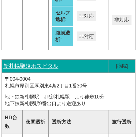
セルフ
非対応
透析:
非対応
腹膜透
非対応
析:
新札幌聖陵ホスピタル
[病院]
〒004-0004
札幌市厚別区厚別東4条2丁目1番30号
地下鉄新札幌駅 JR新札幌駅 より徒歩10分
地下鉄新札幌駅9番出口より送迎あり
HD台
夜間透析
透析方法
旅行透析
数