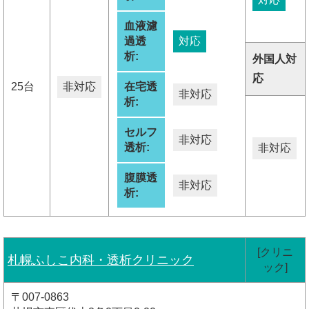
血液濾
過透
対応
析:
外国人対
応
25台
非対応
在宅透
非対応
析:
セルフ
非対応
透析:
非対応
腹膜透
非対応
析:
[クリニ
札幌ふしこ内科・透析クリニック
ック]
〒007-0863