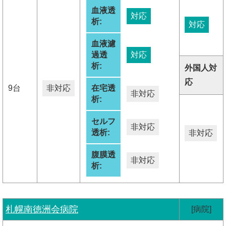
血液透
対応
析:
対応
血液濾
過透
対応
析:
外国人対
応
9台
非対応
在宅透
非対応
析:
セルフ
非対応
透析:
非対応
腹膜透
非対応
析:
札幌南徳洲会病院
[病院]