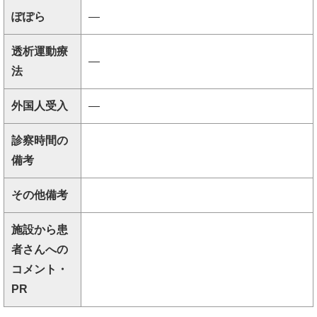
ぽぽら
―
透析運動療
―
法
外国人受入
―
診察時間の
備考
その他備考
施設から患
者さんへの
コメント・
PR