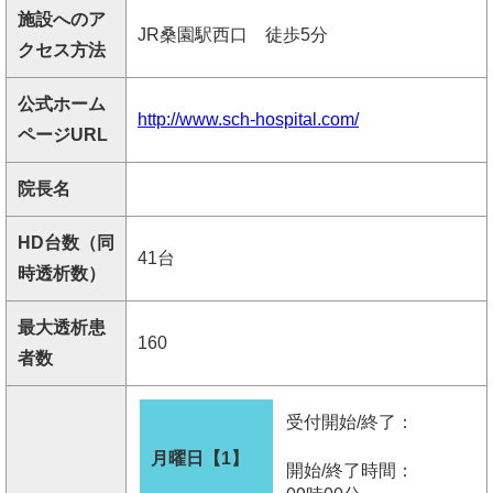
施設へのア
JR桑園駅西口 徒歩5分
クセス方法
公式ホーム
http://www.sch-hospital.com/
ページURL
院長名
HD台数（同
41台
時透析数）
最大透析患
160
者数
受付開始/終了：
月曜日【1】
開始/終了時間：