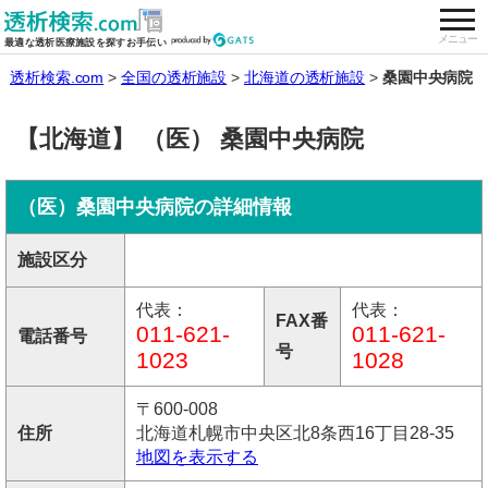
togg
全国の透析施設を検索する
メニュー
最適な透析医療施設を探すお手伝い
透析検索.com
全国の透析施設
北海道の透析施設
桑園中央病院
【北海道】 （医） 桑園中央病院
（医）桑園中央病院の詳細情報
施設区分
代表：
代表：
FAX番
011-621-
011-621-
電話番号
号
1023
1028
〒600-008
住所
北海道札幌市中央区北8条西16丁目28-35
地図を表示する