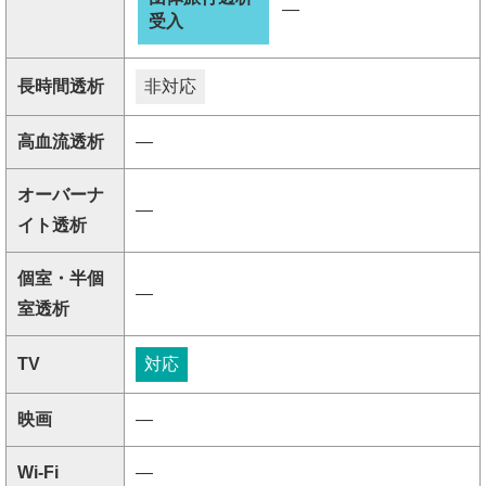
―
受入
長時間透析
非対応
高血流透析
―
オーバーナ
―
イト透析
個室・半個
―
室透析
TV
対応
映画
―
Wi-Fi
―