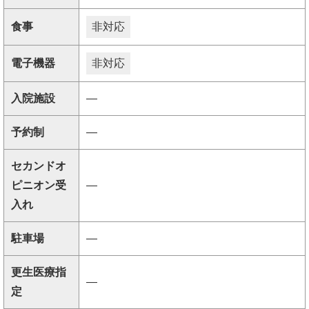
食事
非対応
電子機器
非対応
入院施設
―
予約制
―
セカンドオ
ピニオン受
―
入れ
駐車場
―
更生医療指
―
定