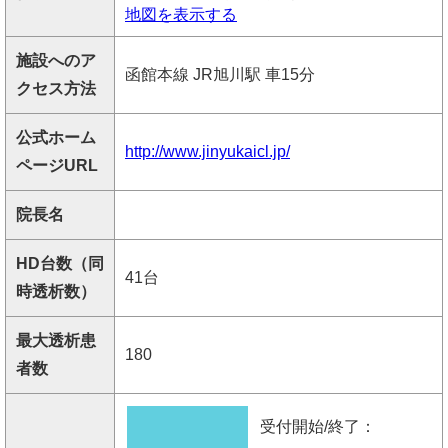
地図を表示する
施設へのア
函館本線 JR旭川駅 車15分
クセス方法
公式ホーム
http://www.jinyukaicl.jp/
ページURL
院長名
HD台数（同
41台
時透析数）
最大透析患
180
者数
受付開始/終了：