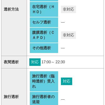
在宅透析（Ｈ
透析方法
非対応
ＨＤ）
セルフ透析
―
腹膜透析（Ｃ
非対応
ＡＰＤ）
その他透析
―
夜間透析
対応
17:00～ 22:30
旅行透析（臨
時透析）受入
対応
れ
旅行透析
旅行透析者の
―
送迎