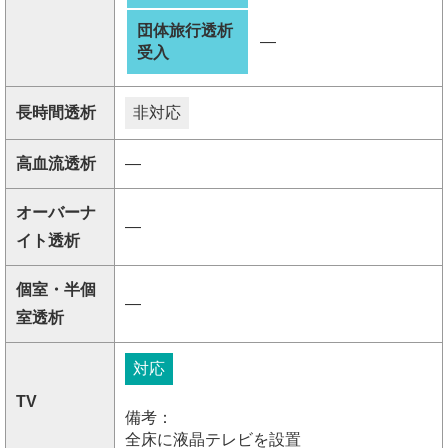
団体旅行透析
―
受入
長時間透析
非対応
高血流透析
―
オーバーナ
―
イト透析
個室・半個
―
室透析
対応
TV
備考：
全床に液晶テレビを設置