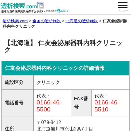
togg
全国の透析施設を検索する
メニュー
最適な透析医療施設を探すお手伝い
透析検索.com
全国の透析施設
北海道の透析施設
仁友会泌尿器
科内科クリニック
【北海道】 仁友会泌尿器科内科クリニッ
ク
仁友会泌尿器科内科クリニックの詳細情報
施設区分
クリニック
代表：
代表：
FAX番
0166-46-
0166-46-
電話番号
号
5500
5510
〒079-8412
住所
北海道旭川市永山2条7丁目