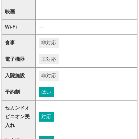
映画
―
Wi-Fi
―
食事
非対応
電子機器
非対応
入院施設
非対応
予約制
はい
セカンドオ
ピニオン受
対応
入れ