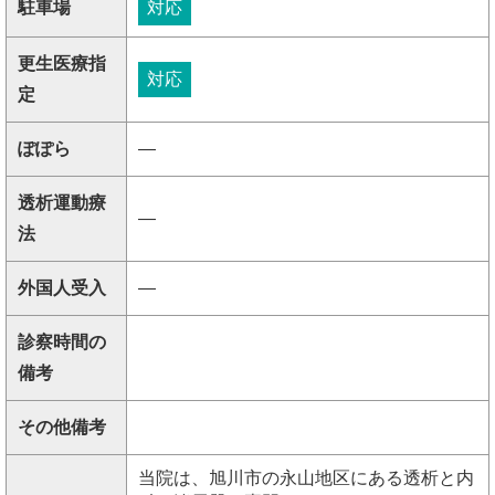
駐車場
対応
更生医療指
対応
定
ぽぽら
―
透析運動療
―
法
外国人受入
―
診察時間の
備考
その他備考
当院は、旭川市の永山地区にある透析と内