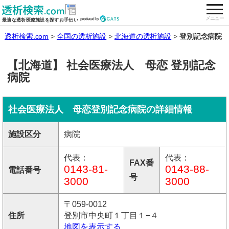
togg
全国の透析施設を検索する
メニュー
最適な透析医療施設を探すお手伝い
透析検索.com
全国の透析施設
北海道の透析施設
登別記念病院
【北海道】 社会医療法人 母恋 登別記念
病院
社会医療法人 母恋登別記念病院の詳細情報
施設区分
病院
代表：
代表：
FAX番
0143-81-
0143-88-
電話番号
号
3000
3000
〒059-0012
住所
登別市中央町１丁目１−４
地図を表示する