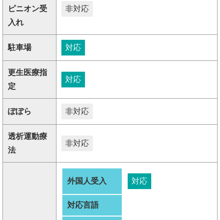
ピニオン受
非対応
入れ
駐車場
対応
更生医療指
対応
定
ぽぽら
非対応
透析運動療
非対応
法
外国人受入
対応
対応言語