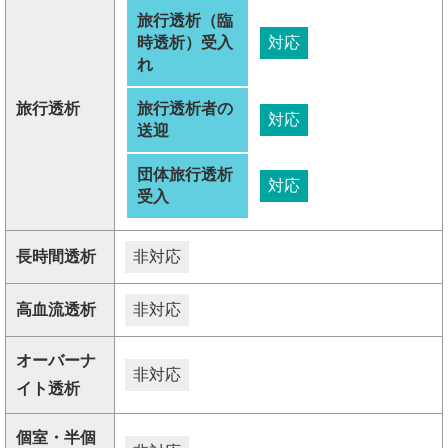
旅行透析（臨
時透析）受入
対応
れ
旅行透析
旅行透析者の
対応
送迎
団体旅行透析
対応
受入
長時間透析
非対応
高血流透析
非対応
オーバーナ
非対応
イト透析
個室・半個