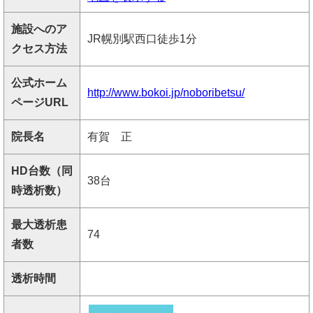
施設へのア
JR幌別駅西口徒歩1分
クセス方法
公式ホーム
http://www.bokoi.jp/noboribetsu/
ページURL
院長名
有賀 正
HD台数（同
38台
時透析数）
最大透析患
74
者数
透析時間