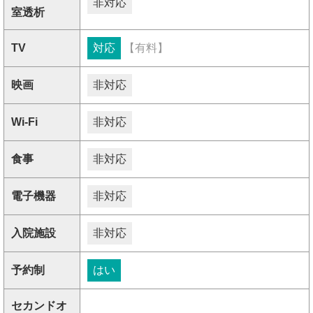
非対応
室透析
TV
対応
【有料】
映画
非対応
Wi-Fi
非対応
食事
非対応
電子機器
非対応
入院施設
非対応
予約制
はい
セカンドオ