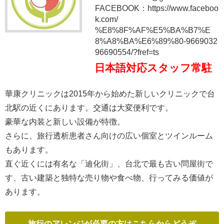
FACEBOOK：https://www.faceboo
k.com/
%E8%8F%AF%E5%BA%B7%E
8%A8%BA%E6%89%80-9669032
96690554/?fref=ts
日本語対応スタッフ常駐
華康クリニックは2015年から始めた新しいクリニックで台
北駅の近くにあります。交通は大変便利です。
豪華な内装と新しい設備が特徴。
さらに、旅行透析患者さん向けの広い個室とツインルーム
もあります。
直ぐ近くには有名な「迪化街」、台北で最も古い問屋街で
す、古い建築と独特な売り物や食べ物、行ってみる価値が
あります。