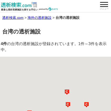
togg
全国の透析施設を検索する
メニュー
最適な透析医療施設を探すお手伝い
透析検索.com
海外の透析施設
台湾の透析施設
台湾の透析施設
4件
の台湾の透析施設が登録されています。1件～3件を表示
中。