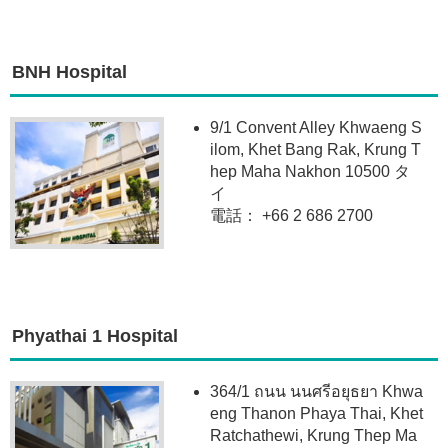
BNH Hospital
9/1 Convent Alley Khwaeng S
ilom, Khet Bang Rak, Krung T
hep Maha Nakhon 10500 タ
イ
電話： +66 2 686 2700
Phyathai 1 Hospital
364/1 ถนน นนศรีอยุธยา Khwa
eng Thanon Phaya Thai, Khet
Ratchathewi, Krung Thep Ma