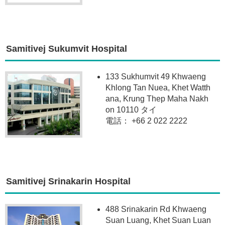
Samitivej Sukumvit Hospital
133 Sukhumvit 49 Khwaeng
Khlong Tan Nuea, Khet Watth
ana, Krung Thep Maha Nakh
on 10110 タイ
電話： +66 2 022 2222
Samitivej Srinakarin Hospital
488 Srinakarin Rd Khwaeng
Suan Luang, Khet Suan Luan