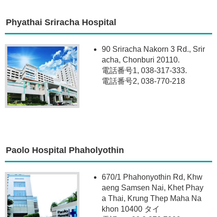
Phyathai Sriracha Hospital
90 Sriracha Nakorn 3 Rd., Srir
acha, Chonburi 20110.
電話番号1, 038-317-333.
電話番号2, 038-770-218
Paolo Hospital Phaholyothin
670/1 Phahonyothin Rd, Khw
aeng Samsen Nai, Khet Phay
a Thai, Krung Thep Maha Na
khon 10400 タイ