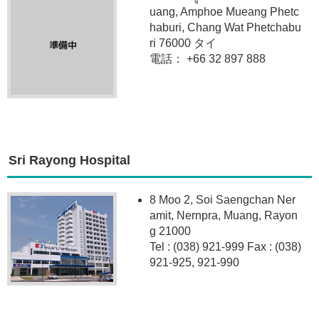
uang, Amphoe Mueang Phetc
haburi, Chang Wat Phetchabu
ri 76000 タイ
電話： +66 32 897 888
Sri Rayong Hospital
8 Moo 2, Soi Saengchan Ner
amit, Nernpra, Muang, Rayon
g 21000
Tel : (038) 921-999 Fax : (038)
921-925, 921-990