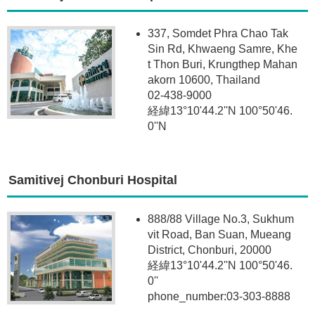
337, Somdet Phra Chao Tak
Sin Rd, Khwaeng Samre, Khe
t Thon Buri, Krungthep Mahan
akorn 10600, Thailand
02-438-9000
経緯13°10'44.2''N 100°50'46.
0''N
Samitivej Chonburi Hospital
888/88 Village No.3, Sukhum
vit Road, Ban Suan, Mueang
District, Chonburi, 20000
経緯13°10'44.2''N 100°50'46.
0''
phone_number:03-303-8888