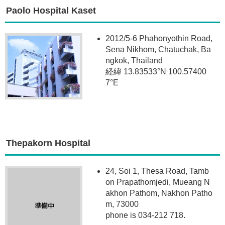
Paolo Hospital Kaset
2012/5-6 Phahonyothin Road,
Sena Nikhom, Chatuchak, Ba
ngkok, Thailand
経緯 13.83533°N 100.57400
7°E
Thepakorn Hospital
24, Soi 1, Thesa Road, Tamb
on Prapathomjedi, Mueang N
akhon Pathom, Nakhon Patho
m, 73000
phone is 034-212 718.