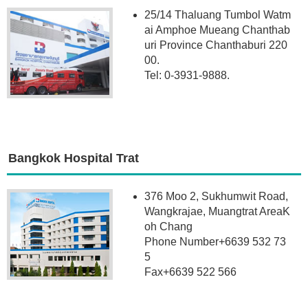
25/14 Thaluang Tumbol Watm
ai Amphoe Mueang Chanthab
uri Province Chanthaburi 220
00.
Tel: 0-3931-9888.
Bangkok Hospital Trat
376 Moo 2, Sukhumwit Road,
Wangkrajae, Muangtrat AreaK
oh Chang
Phone Number+6639 532 73
5
Fax+6639 522 566