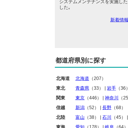
システムメンテナンスを実施した
した｡
新着情
都道府県別に探す
北海道
北海道
（207）
東北
青森県
（33）
|
岩手
（36
関東
東京
（446）
|
神奈川
（2
信越
新潟
（52）
|
長野
（68）
北陸
富山
（38）
|
石川
（45）
東海
愛知
（178）
|
岐阜
（64