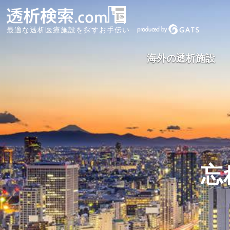
最適な透析医療施設を探すお手伝い
海外の透析施設
タイ王国
台湾
忘