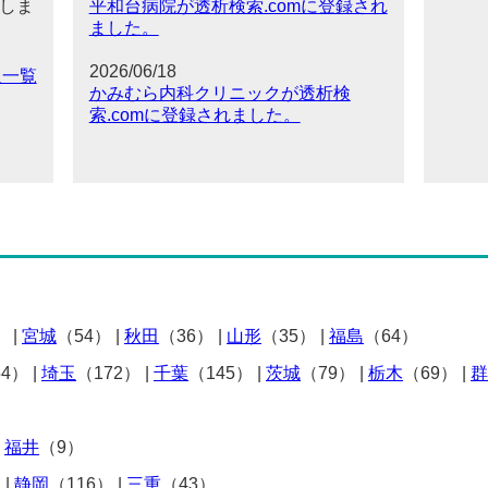
しま
平和台病院が透析検索.comに登録され
ました。
2026/06/18
報一覧
かみむら内科クリニックが透析検
索.comに登録されました。
）
|
宮城
（54）
|
秋田
（36）
|
山形
（35）
|
福島
（64）
54）
|
埼玉
（172）
|
千葉
（145）
|
茨城
（79）
|
栃木
（69）
|
群
|
福井
（9）
）
|
静岡
（116）
|
三重
（43）