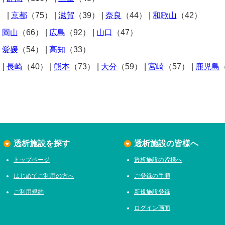
）
|
京都
（75）
|
滋賀
（39）
|
奈良
（44）
|
和歌山
（42）
|
岡山
（66）
|
広島
（92）
|
山口
（47）
|
愛媛
（54）
|
高知
（33）
）
|
長崎
（40）
|
熊本
（73）
|
大分
（59）
|
宮崎
（57）
|
鹿児島
透析施設を探す
透析施設の皆様へ
トップページ
透析施設の皆様へ
はじめてご利用の方へ
ご登録の手順
ご利用規約
新規施設登録
ログイン画面