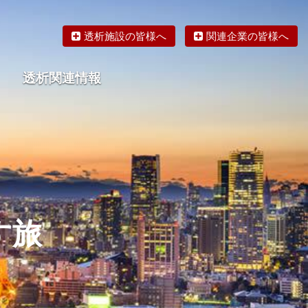
透析施設の皆様へ
関連企業の皆様へ
透析関連情報
論文・リサーチ
海外の透析食
す旅