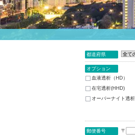
都道府県
オプション
血液透析（HD）
在宅透析(HHD)
オーバーナイト透析
〒
郵便番号