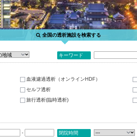
全国の透析施設を検索する
キーワード
血液濾過透析（オンラインHDF）
セルフ透析
旅行透析(臨時透析)
-
閉院時間