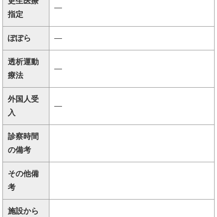
更生医療
―
指定
ぽぽら
―
透析運動
―
療法
外国人受
―
入
診察時間
の備考
その他備
考
施設から