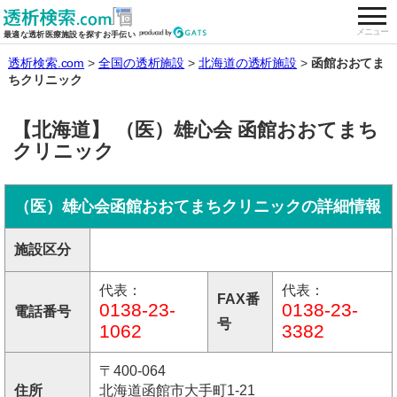
togg
全国の透析施設を検索する
メニュー
最適な透析医療施設を探すお手伝い
透析検索.com
全国の透析施設
北海道の透析施設
函館おおてま
ちクリニック
【北海道】 （医）雄心会 函館おおてまち
クリニック
（医）雄心会函館おおてまちクリニックの詳細情報
施設区分
代表：
代表：
FAX番
0138-23-
0138-23-
電話番号
号
1062
3382
〒400-064
住所
北海道函館市大手町1-21