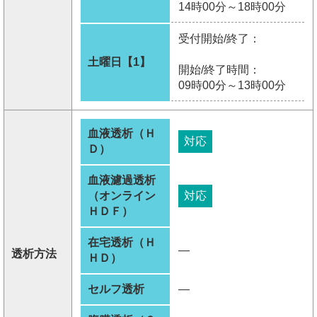
14時00分～18時00分
受付開始/終了：
土曜日【1】
開始/終了時間：
09時00分～13時00分
血液透析（Ｈ
対応
Ｄ）
血液濾過透析
（オンライン
対応
ＨＤＦ）
在宅透析（Ｈ
―
透析方法
ＨＤ）
セルフ透析
―