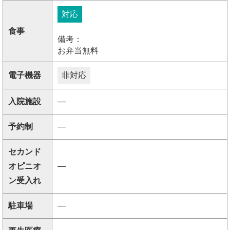
対応
食事
備考：
お弁当無料
電子機器
非対応
入院施設
―
予約制
―
セカンド
オピニオ
―
ン受入れ
駐車場
―