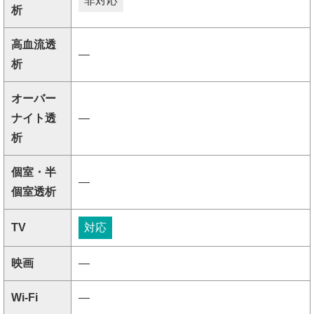
非対応
析
高血流透
―
析
オーバー
ナイト透
―
析
個室・半
―
個室透析
TV
対応
映画
―
Wi-Fi
―