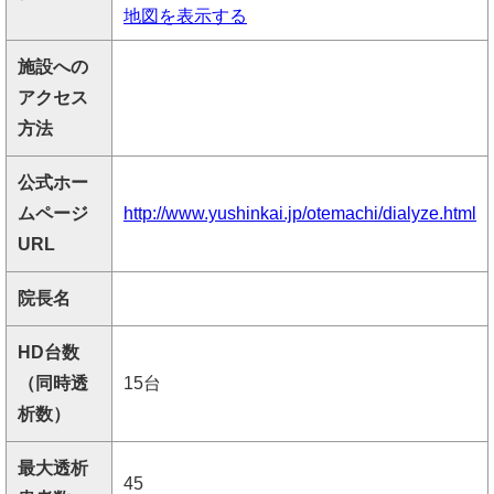
地図を表示する
施設への
アクセス
方法
公式ホー
ムページ
http://www.yushinkai.jp/otemachi/dialyze.html
URL
院長名
HD台数
（同時透
15台
析数）
最大透析
45