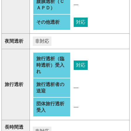
腹膜透析（Ｃ
―
ＡＰＤ）
その他透析
対応
夜間透析
非対応
旅行透析（臨
時透析）受入
対応
れ
旅行透析
旅行透析者の
―
送迎
団体旅行透析
―
受入
長時間透