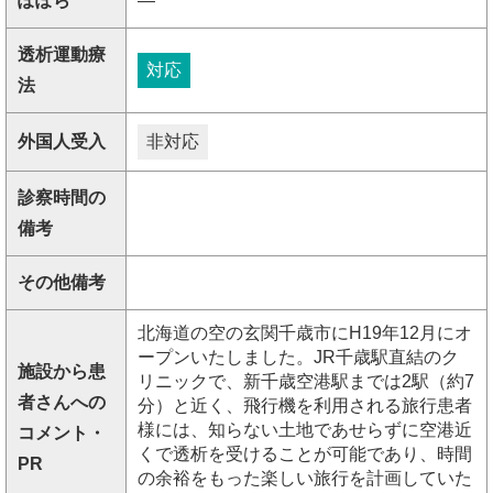
ぽぽら
―
透析運動療
対応
法
外国人受入
非対応
診察時間の
備考
その他備考
北海道の空の玄関千歳市にH19年12月にオ
ープンいたしました。JR千歳駅直結のク
施設から患
リニックで、新千歳空港駅までは2駅（約7
者さんへの
分）と近く、飛行機を利用される旅行患者
様には、知らない土地であせらずに空港近
コメント・
くで透析を受けることが可能であり、時間
PR
の余裕をもった楽しい旅行を計画していた