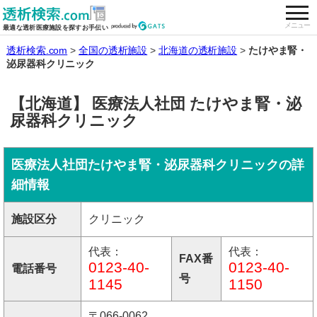
togg
全国の透析施設を検索する
メニュー
最適な透析医療施設を探すお手伝い
透析検索.com
全国の透析施設
北海道の透析施設
たけやま腎・
泌尿器科クリニック
【北海道】 医療法人社団 たけやま腎・泌
尿器科クリニック
医療法人社団たけやま腎・泌尿器科クリニックの詳
細情報
施設区分
クリニック
代表：
代表：
FAX番
0123-40-
0123-40-
電話番号
号
1145
1150
〒066-0062