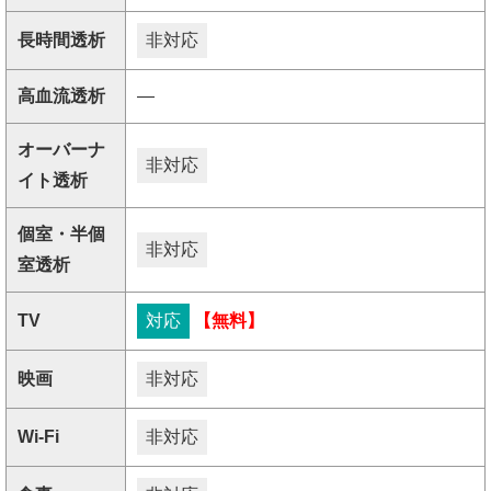
長時間透析
非対応
高血流透析
―
オーバーナ
非対応
イト透析
個室・半個
非対応
室透析
TV
対応
【無料】
映画
非対応
Wi-Fi
非対応