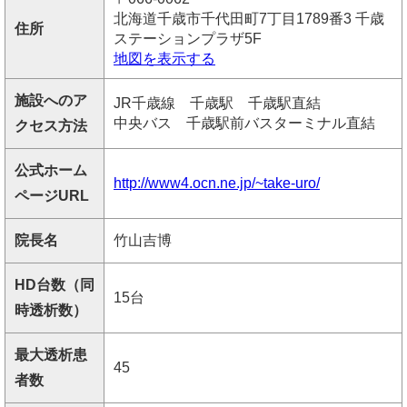
北海道千歳市千代田町7丁目1789番3 千歳
住所
ステーションプラザ5F
地図を表示する
施設へのア
JR千歳線 千歳駅 千歳駅直結
中央バス 千歳駅前バスターミナル直結
クセス方法
公式ホーム
http://www4.ocn.ne.jp/~take-uro/
ページURL
院長名
竹山吉博
HD台数（同
15台
時透析数）
最大透析患
45
者数