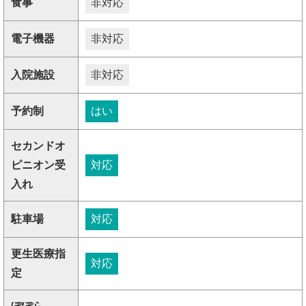
食事
非対応
電子機器
非対応
入院施設
非対応
予約制
はい
セカンドオ
ピニオン受
対応
入れ
駐車場
対応
更生医療指
対応
定