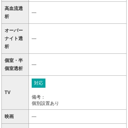
高血流透
―
析
オーバー
ナイト透
―
析
個室・半
―
個室透析
対応
TV
備考：
個別設置あり
映画
―