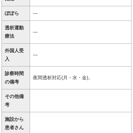
ぽぽら
―
透析運動
―
療法
外国人受
―
入
診察時間
夜間透析対応(月・水・金)。
の備考
その他備
考
施設から
患者さん