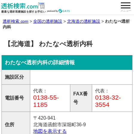
togg
全国の透析施設を検索する
メニュー
最適な透析医療施設を探すお手伝い
透析検索.com
全国の透析施設
北海道の透析施設
わたなべ透析
内科
【北海道】 わたなべ透析内科
わたなべ透析内科の詳細情報
施設区分
代表：
代表：
FAX番
0138-55-
0138-32-
電話番号
号
1185
3554
〒420-941
住所
北海道函館市深堀町36-9
地図を表示する