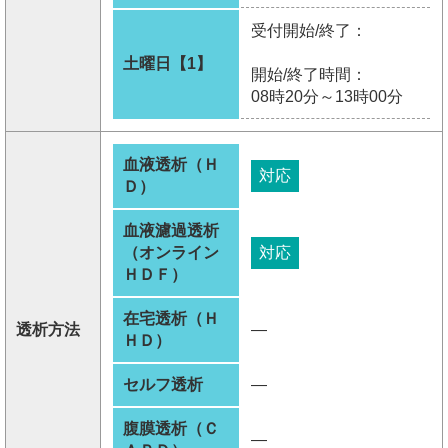
受付開始/終了：
土曜日【1】
開始/終了時間：
08時20分～13時00分
血液透析（Ｈ
対応
Ｄ）
血液濾過透析
（オンライン
対応
ＨＤＦ）
在宅透析（Ｈ
透析方法
―
ＨＤ）
セルフ透析
―
腹膜透析（Ｃ
―