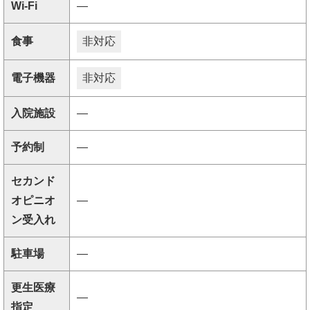
Wi-Fi
―
食事
非対応
電子機器
非対応
入院施設
―
予約制
―
セカンド
オピニオ
―
ン受入れ
駐車場
―
更生医療
―
指定