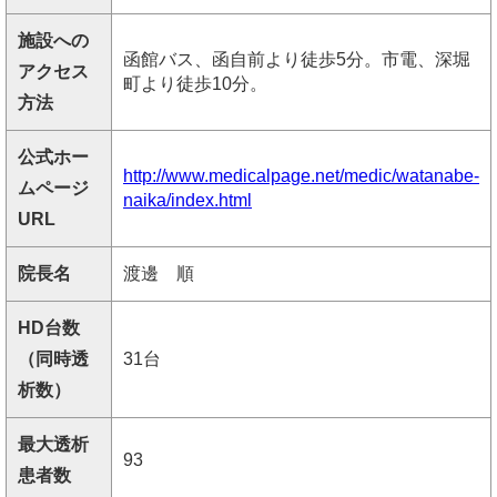
施設への
函館バス、函自前より徒歩5分。市電、深堀
アクセス
町より徒歩10分。
方法
公式ホー
http://www.medicalpage.net/medic/watanabe-
ムページ
naika/index.html
URL
院長名
渡邊 順
HD台数
（同時透
31台
析数）
最大透析
93
患者数