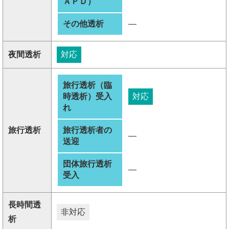
ＡＰＤ）
その他透析
―
夜間透析
対応
旅行透析（臨
時透析）受入
対応
れ
旅行透析
旅行透析者の
―
送迎
団体旅行透析
―
受入
長時間透
非対応
析