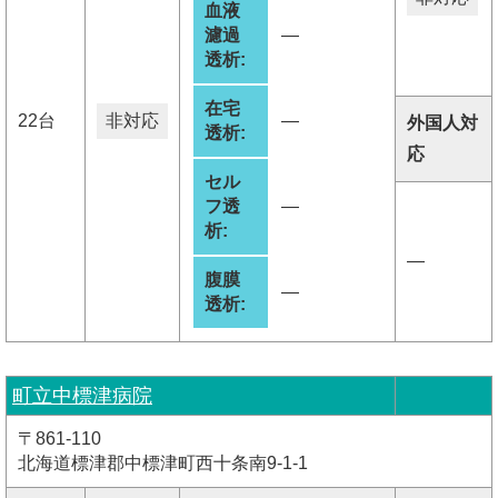
血液
濾過
―
透析:
在宅
22台
非対応
―
外国人対
透析:
応
セル
フ透
―
析:
―
腹膜
―
透析:
町立中標津病院
〒861-110
北海道標津郡中標津町西十条南9-1-1