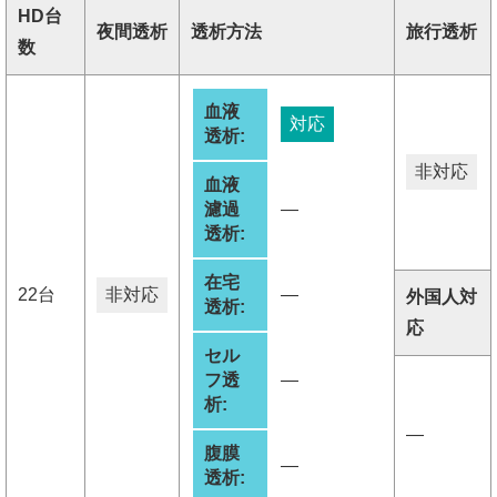
HD台
夜間透析
透析方法
旅行透析
数
血液
対応
透析:
非対応
血液
濾過
―
透析:
在宅
22台
非対応
―
外国人対
透析:
応
セル
フ透
―
析:
―
腹膜
―
透析: