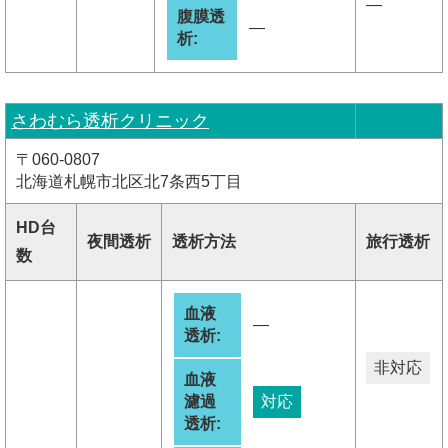
―
腹膜透
―
析:
さわむら透析クリニック
〒060-0807
北海道札幌市北区北7条西5丁目
HD台
夜間透析
透析方法
旅行透析
数
血液
―
透析:
非対応
血液
濾過
対応
透析: