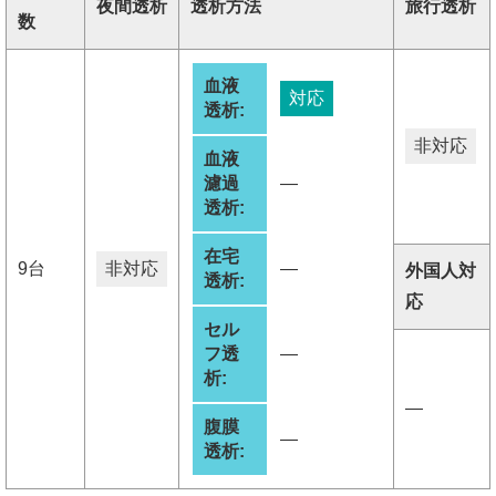
夜間透析
透析方法
旅行透析
数
血液
対応
透析:
非対応
血液
濾過
―
透析:
在宅
9台
非対応
―
外国人対
透析:
応
セル
フ透
―
析:
―
腹膜
―
透析: