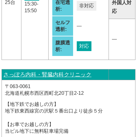
25台
在宅透
外国人対
15:30-
非対応
析:
15:50
応
セルフ
―
透析:
―
腹膜透
対応
析:
さっぽろ内科・腎臓内科クリニック
〒063-0061
北海道札幌市西区西町北20丁目2-12
【地下鉄でお越しの方】
地下鉄東西線宮の沢駅５番出口より徒歩５分
【お車でお越しの方】
当ビル地下に無料駐車場完備