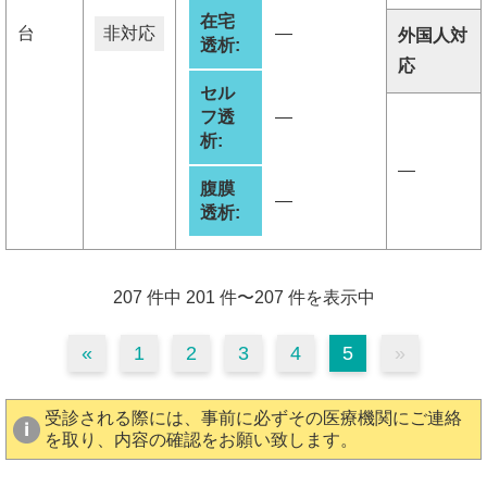
在宅
台
非対応
―
外国人対
透析:
応
セル
フ透
―
析:
―
腹膜
―
透析:
207 件中 201 件〜207 件を表示中
«
1
2
3
4
5
»
受診される際には、事前に必ずその医療機関にご連絡
を取り、内容の確認をお願い致します。