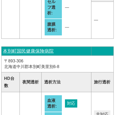
セル
フ透
―
析:
―
腹膜
―
透析:
本別町国民健康保険病院
〒893-306
北海道中川郡本別町美里別6-8
HD台
夜間透析
透析方法
旅行透析
数
血液
対応
透析:
非対応