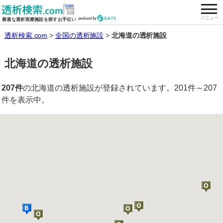
togg
全国の透析施設を検索する
メニュー
最適な透析医療施設を探すお手伝い
透析検索.com
全国の透析施設
北海道の透析施設
北海道の透析施設
207件
の北海道の透析施設が登録されています。201件～207
件を表示中。