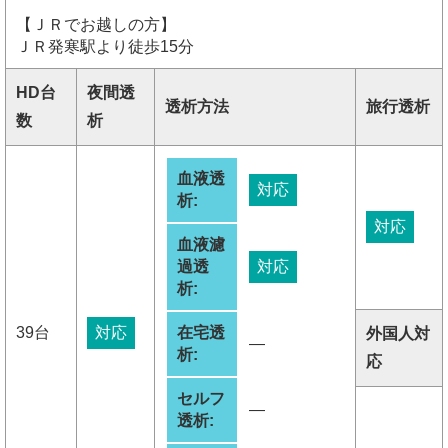
【ＪＲでお越しの方】
ＪＲ発寒駅より徒歩15分
HD台
夜間透
透析方法
旅行透析
数
析
血液透
対応
析:
対応
血液濾
過透
対応
析:
39台
対応
在宅透
外国人対
―
析:
応
セルフ
―
透析: