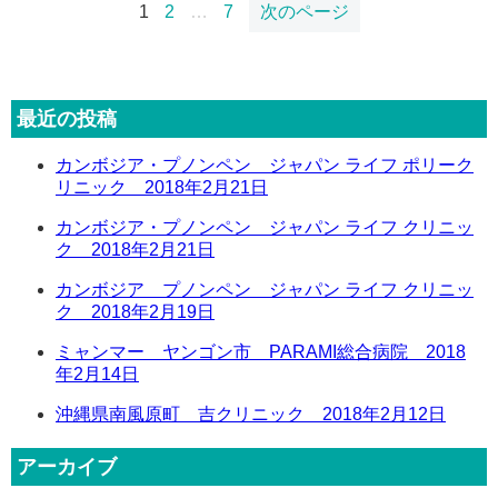
固
固
固
1
2
…
7
次のページ
定
定
定
投
ペ
ペ
ペ
稿
ー
ー
ー
最近の投稿
の
ジ
ジ
ジ
ペ
カンボジア・プノンペン ジャパン ライフ ポリーク
リニック 2018年2月21日
ー
ジ
カンボジア・プノンペン ジャパン ライフ クリニッ
ク 2018年2月21日
送
り
カンボジア プノンペン ジャパン ライフ クリニッ
ク 2018年2月19日
ミャンマー ヤンゴン市 PARAMI総合病院 2018
年2月14日
沖縄県南風原町 吉クリニック 2018年2月12日
アーカイブ