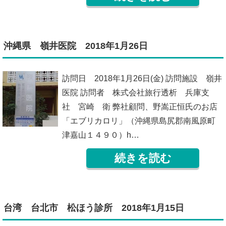
沖縄県 嶺井医院 2018年1月26日
訪問日 2018年1月26日(金) 訪問施設 嶺井
医院 訪問者 株式会社旅行透析 兵庫支
社 宮崎 衛 弊社顧問、野嵩正恒氏のお店
「エブリカロリ」（沖縄県島尻郡南風原町
津嘉山１４９０）h…
続きを読む
台湾 台北市 松ほう診所 2018年1月15日