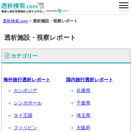
togg
全国の透析施設を検索する
メニュー
最適な透析医療施設を探すお手伝い
透析検索.com
透析施設・視察レポート
透析施設・視察レポート
カテゴリー
海外旅行透析レポート
国内旅行透析レポート
カンボジア
兵庫県
シンガポール
千葉県
タイ王国
埼玉県
フィリピン
大阪府