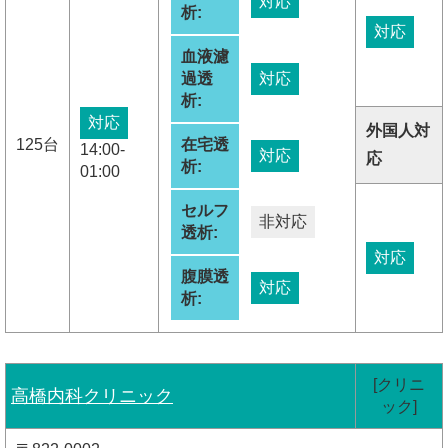
対応
析:
対応
血液濾
過透
対応
析:
対応
外国人対
125台
在宅透
14:00-
対応
応
析:
01:00
セルフ
非対応
透析:
対応
腹膜透
対応
析:
[クリニ
高橋内科クリニック
ック]