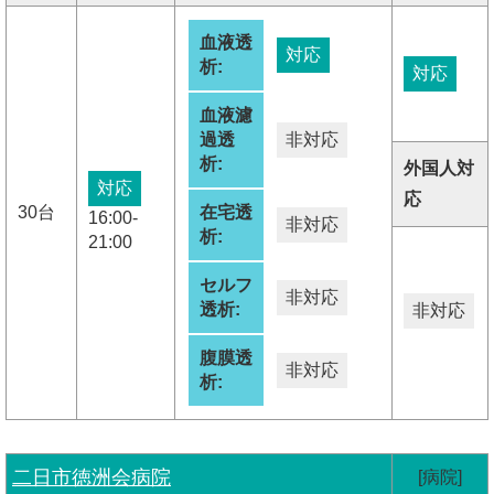
血液透
対応
析:
対応
血液濾
過透
非対応
析:
外国人対
対応
応
30台
在宅透
16:00-
非対応
析:
21:00
セルフ
非対応
透析:
非対応
腹膜透
非対応
析:
二日市徳洲会病院
[病院]