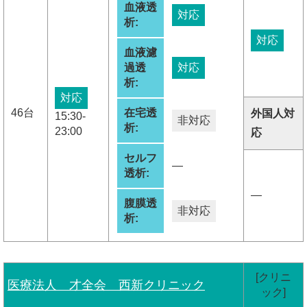
血液透
対応
析:
対応
血液濾
過透
対応
析:
対応
46台
在宅透
外国人対
15:30-
非対応
析:
23:00
応
セルフ
―
透析:
―
腹膜透
非対応
析:
[クリニ
医療法人 才全会 西新クリニック
ック]