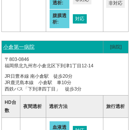
透析:
非対応
腹膜透
対応
析:
小倉第一病院
[病院]
〒803-0846
福岡県北九州市小倉北区下到津1丁目12-14
JR日豊本線 南小倉駅 徒歩20分
JR鹿児島本線 小倉駅 車10分
西鉄バス「下到津四丁目」 徒歩3分
HD台
夜間透析
透析方法
旅行透析
数
血液透