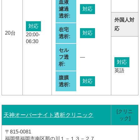
血液
濾過
対応
透析:
外国人対
対応
応
在宅
20台
対応
20:00-
透析:
06:30
セル
フ透
―
対応
析:
英語
腹膜
対応
透析:
[クリニ
天神オーバーナイト透析クリニック
ック]
〒815-0081
福岡県福岡市南区那の川１－１３－２７