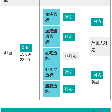
数
血液透
対応
析:
対応
血液濾
過透
対応
析:
外国人対
対応
応
41台
在宅透
15:00-
非対応
析:
23:00
セルフ
対応
透析:
対応
英語
腹膜透
対応
析: