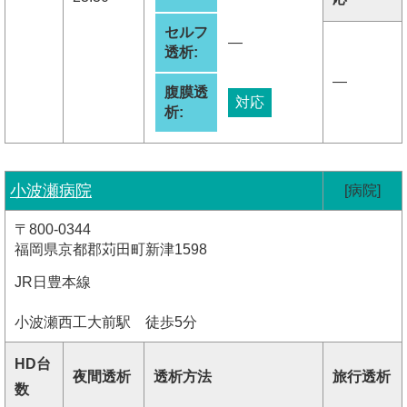
セルフ
―
透析:
―
腹膜透
対応
析:
小波瀬病院
[病院]
〒800-0344
福岡県京都郡苅田町新津1598
JR日豊本線
小波瀬西工大前駅 徒歩5分
HD台
夜間透析
透析方法
旅行透析
数