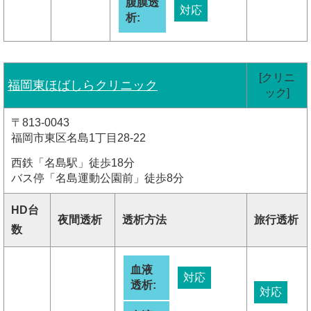
腹膜透
対応
析:
[クリニ
福岡東ほばしらクリニック
ック]
〒813-0043
福岡市東区名島1丁目28-22
西鉄「名島駅」徒歩18分
バス停「名島運動公園前」徒歩8分
HD台
夜間透析
透析方法
旅行透析
数
血液
対応
透析:
対応