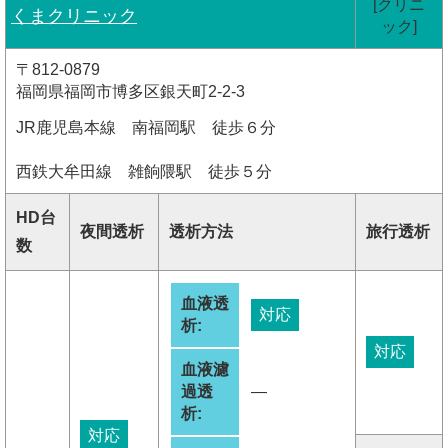
[クリニ
くまクリニック
ック]
〒812-0879
福岡県福岡市博多区銀天町2-2-3
JR鹿児島本線 南福岡駅 徒歩６分
西鉄大牟田線 雑餉隈駅 徒歩５分
HD台
夜間透析
透析方法
旅行透析
数
血液透
対応
析:
対応
血液濾
過透
―
析:
対応