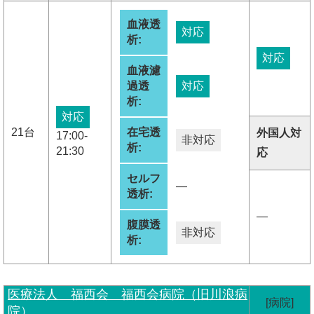
血液透
対応
析:
対応
血液濾
過透
対応
析:
対応
21台
在宅透
外国人対
17:00-
非対応
析:
21:30
応
セルフ
―
透析:
―
腹膜透
非対応
析:
医療法人 福西会 福西会病院（旧川浪病
[病院]
院）