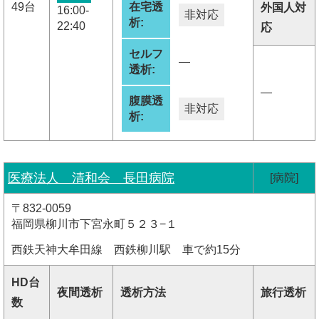
49台
在宅透
外国人対
16:00-
非対応
析:
22:40
応
セルフ
―
透析:
―
腹膜透
非対応
析:
医療法人 清和会 長田病院
[病院]
〒832-0059
福岡県柳川市下宮永町５２３−１
西鉄天神大牟田線 西鉄柳川駅 車で約15分
HD台
夜間透析
透析方法
旅行透析
数