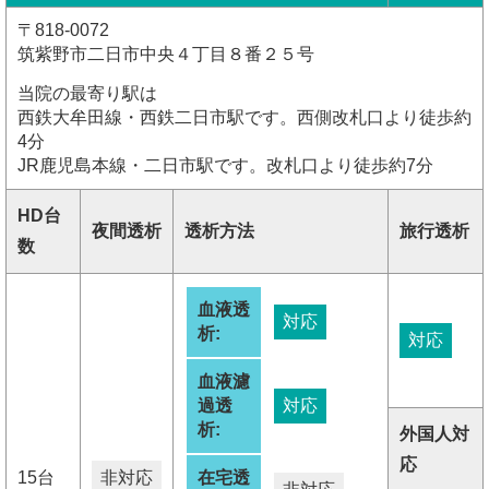
〒818-0072
筑紫野市二日市中央４丁目８番２５号
当院の最寄り駅は
西鉄大牟田線・西鉄二日市駅です。西側改札口より徒歩約
4分
JR鹿児島本線・二日市駅です。改札口より徒歩約7分
HD台
夜間透析
透析方法
旅行透析
数
血液透
対応
析:
対応
血液濾
過透
対応
析:
外国人対
応
15台
非対応
在宅透