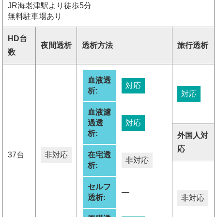
JR海老津駅より徒歩5分
無料駐車場あり
HD台
夜間透析
透析方法
旅行透析
数
血液透
対応
析:
対応
血液濾
過透
対応
析:
外国人対
応
37台
非対応
在宅透
非対応
析:
セルフ
―
透析:
非対応