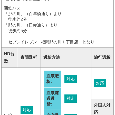
西鉄バス
「那の川」（百年橋通り）より
徒歩約2分
「那の川」（日赤通り）より
徒歩約5分
セブンイレブン 福岡那の川１丁目店 となり
HD台
夜間透析
透析方法
旅行透析
数
血液透
対応
析:
対応
血液濾
過透
対応
析:
外国人対
対応
応