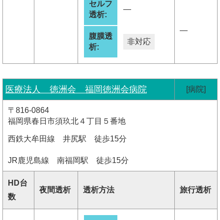
セルフ
―
透析:
―
腹膜透
非対応
析:
医療法人 徳洲会 福岡徳洲会病院
[病院]
〒816-0864
福岡県春日市須玖北４丁目５番地
西鉄大牟田線 井尻駅 徒歩15分
JR鹿児島線 南福岡駅 徒歩15分
HD台
夜間透析
透析方法
旅行透析
数