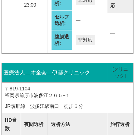
非対応
析:
23:00
応
セルフ
―
透析:
―
腹膜透
非対応
析:
[クリニ
医療法人 才全会 伊都クリニック
ック]
〒819-1104
福岡県前原市波多江２６５−１
JR筑肥線 波多江駅南口 徒歩５分
HD台
夜間透析
透析方法
旅行透析
数