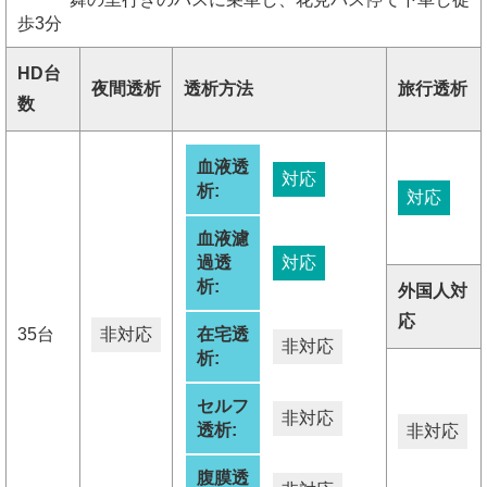
歩3分
HD台
夜間透析
透析方法
旅行透析
数
血液透
対応
析:
対応
血液濾
過透
対応
析:
外国人対
応
35台
非対応
在宅透
非対応
析:
セルフ
非対応
透析:
非対応
腹膜透