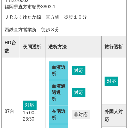
〒822-0002
福岡県直方市頓野3803-1
ＪＲふくゆたか線 直方駅 徒歩１０分
西鉄直方営業所 徒歩３分
HD台
夜間透析
透析方法
旅行透析
数
血液透
対応
析:
対応
血液濾
過透
対応
析:
対応
87台
在宅透
外国人対
15:00-
非対応
析:
23:30
応