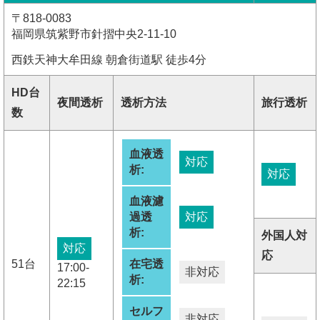
〒818-0083
福岡県筑紫野市針摺中央2-11-10
西鉄天神大牟田線 朝倉街道駅 徒歩4分
HD台
夜間透析
透析方法
旅行透析
数
血液透
対応
析:
対応
血液濾
過透
対応
析:
外国人対
対応
応
51台
在宅透
17:00-
非対応
析:
22:15
セルフ
非対応