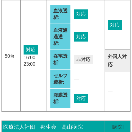
血液透
対応
析:
対応
血液濾
過透
対応
析:
対応
50台
在宅透
外国人対
16:00-
非対応
析:
23:00
応
セルフ
―
透析:
―
腹膜透
対応
析:
医療法人社団 邦生会 高山病院
[病院]