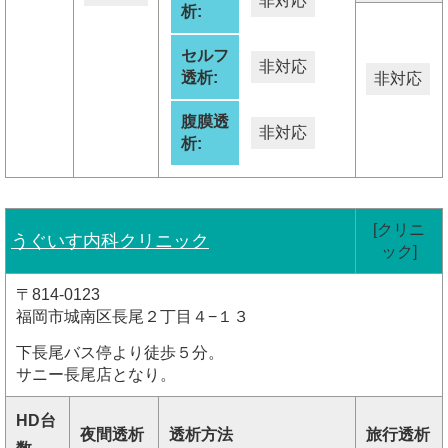
非対応
析:
セルフ
非対応
透析:
非対応
腹膜透
非対応
析:
[クリニ
うぐいす内科クリニック
ック]
〒814-0123
福岡市城南区長尾２丁目４−１３
下長尾バス停より徒歩５分。
サニー長尾店となり。
HD台
夜間透析
透析方法
旅行透析