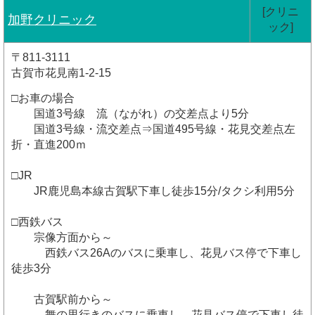
[クリニ
加野クリニック
ック]
〒811-3111
古賀市花見南1-2-15
□お車の場合
国道3号線 流（ながれ）の交差点より5分
国道3号線・流交差点⇒国道495号線・花見交差点左
折・直進200ｍ
□JR
JR鹿児島本線古賀駅下車し徒歩15分/タクシ利用5分
□西鉄バス
宗像方面から～
西鉄バス26Aのバスに乗車し、花見バス停で下車し
徒歩3分
古賀駅前から～
舞の里行きのバスに乗車し、花見バス停で下車し徒