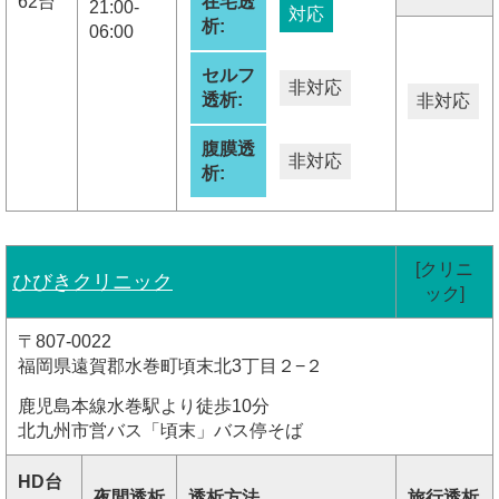
62台
在宅透
21:00-
対応
析:
06:00
セルフ
非対応
透析:
非対応
腹膜透
非対応
析:
[クリニ
ひびきクリニック
ック]
〒807-0022
福岡県遠賀郡水巻町頃末北3丁目２−２
鹿児島本線水巻駅より徒歩10分
北九州市営バス「頃末」バス停そば
HD台
夜間透析
透析方法
旅行透析