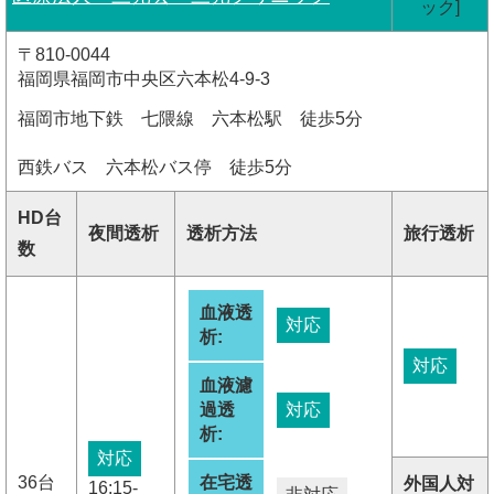
ック]
〒810-0044
福岡県福岡市中央区六本松4-9-3
福岡市地下鉄 七隈線 六本松駅 徒歩5分
西鉄バス 六本松バス停 徒歩5分
HD台
夜間透析
透析方法
旅行透析
数
血液透
対応
析:
対応
血液濾
過透
対応
析:
対応
36台
在宅透
外国人対
16:15-