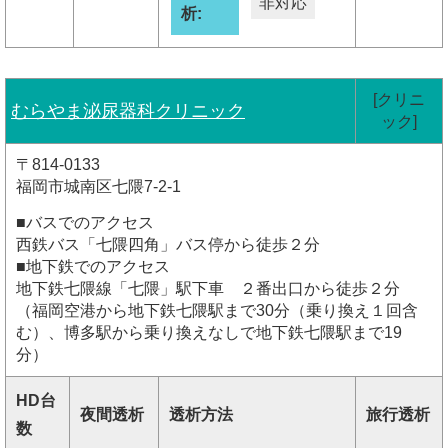
非対応
析:
[クリニ
むらやま泌尿器科クリニック
ック]
〒814-0133
福岡市城南区七隈7-2-1
■バスでのアクセス
西鉄バス「七隈四角」バス停から徒歩２分
■地下鉄でのアクセス
地下鉄七隈線「七隈」駅下車 ２番出口から徒歩２分
（福岡空港から地下鉄七隈駅まで30分（乗り換え１回含
む）、博多駅から乗り換えなしで地下鉄七隈駅まで19
分）
HD台
夜間透析
透析方法
旅行透析
数