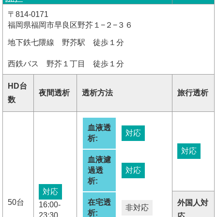
〒814-0171
福岡県福岡市早良区野芥１−２−３６
地下鉄七隈線 野芥駅 徒歩１分
西鉄バス 野芥１丁目 徒歩１分
HD台
夜間透析
透析方法
旅行透析
数
血液透
対応
析:
対応
血液濾
過透
対応
析:
対応
50台
在宅透
外国人対
16:00-
非対応
析:
23:30
応