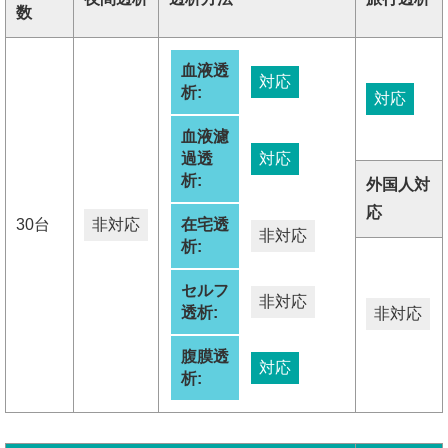
数
血液透
対応
析:
対応
血液濾
過透
対応
析:
外国人対
応
30台
非対応
在宅透
非対応
析:
セルフ
非対応
透析:
非対応
腹膜透
対応
析: