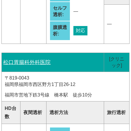
セルフ
―
透析:
―
腹膜透
対応
析:
[クリニ
松口胃腸科外科医院
ック]
〒819-0043
福岡県福岡市西区野方1丁目26-12
福岡市営地下鉄3号線 橋本駅 徒歩10分
HD台
夜間透析
透析方法
旅行透析
数