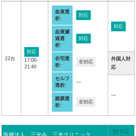
血液透
対応
析:
対応
血液濾
過透
対応
析:
対応
22台
在宅透
外国人対
17:00-
非対応
析:
21:40
応
セルフ
―
透析:
―
腹膜透
非対応
析:
[クリニ
医療法人 三光会 三光クリニック