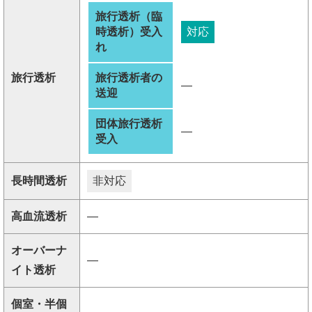
旅行透析（臨
時透析）受入
対応
れ
旅行透析
旅行透析者の
―
送迎
団体旅行透析
―
受入
長時間透析
非対応
高血流透析
―
オーバーナ
―
イト透析
個室・半個