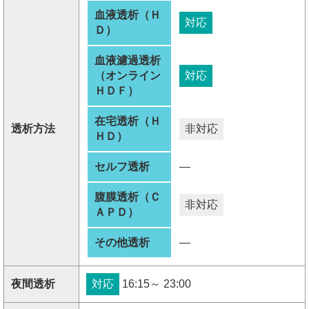
血液透析（Ｈ
対応
Ｄ）
血液濾過透析
（オンライン
対応
ＨＤＦ）
在宅透析（Ｈ
透析方法
非対応
ＨＤ）
セルフ透析
―
腹膜透析（Ｃ
非対応
ＡＰＤ）
その他透析
―
夜間透析
対応
16:15～ 23:00