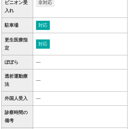
ピニオン受
非対応
入れ
駐車場
対応
更生医療指
対応
定
ぽぽら
―
透析運動療
―
法
外国人受入
―
診察時間の
備考