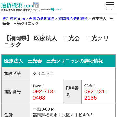
togg
全国の透析施設を検索する
メニュー
最適な透析医療施設を探すお手伝い
透析検索.com
全国の透析施設
福岡県の透析施設
医療法人 三
光会 三光クリニック
【福岡県】 医療法人 三光会 三光クリ
ニック
医療法人 三光会 三光クリニックの詳細情報
施設区分
クリニック
代表：
代表：
FAX番
092-713-
092-731-
電話番号
号
0468
2185
〒810-0044
住所
福岡県福岡市中央区六本松4-9-3