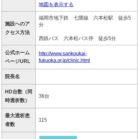
地図を表示する
福岡市地下鉄 七隈線 六本松駅 徒歩5
施設へのア
分
クセス方法
西鉄バス 六本松バス停 徒歩5分
公式ホーム
http://www.sankoukai-
fukuoka.or.jp/clinic.html
ページURL
院長名
HD台数（同
36台
時透析数）
最大透析患
115
者数