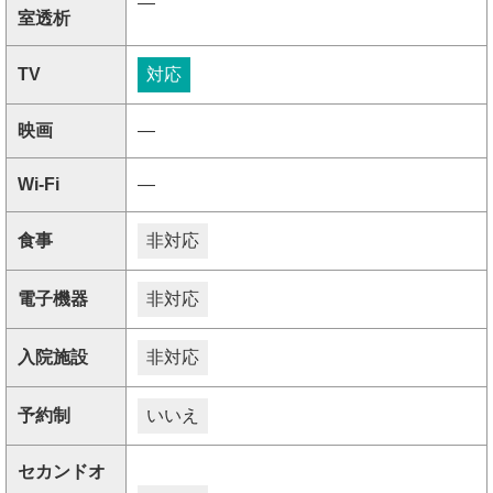
―
室透析
TV
対応
映画
―
Wi-Fi
―
食事
非対応
電子機器
非対応
入院施設
非対応
予約制
いいえ
セカンドオ