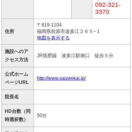
092-321-
3370
〒819-1104
住所
福岡県前原市波多江２６５−１
地図を表示する
施設へのア
JR筑肥線 波多江駅南口 徒歩５分
クセス方法
公式ホーム
http://www.saizenkai.jp/
ページURL
院長名
HD台数（同
50台
時透析数）