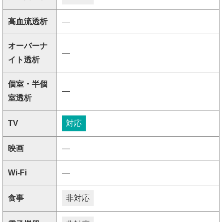
高血流透析
―
オーバーナ
―
イト透析
個室・半個
―
室透析
TV
対応
映画
―
Wi-Fi
―
食事
非対応