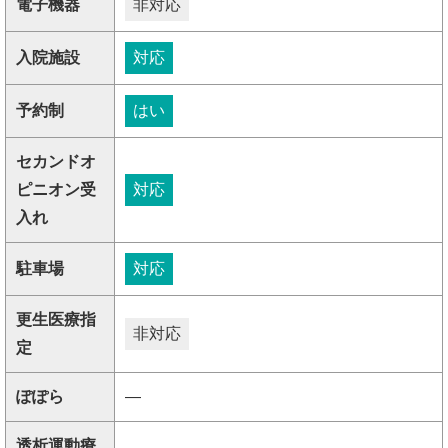
電子機器
非対応
入院施設
対応
予約制
はい
セカンドオ
ピニオン受
対応
入れ
駐車場
対応
更生医療指
非対応
定
ぽぽら
―
透析運動療