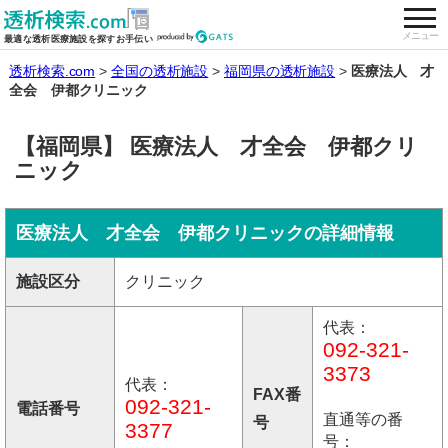
togg
全国の透析施設を検索する
メニュー
最適な透析医療施設を探すお手伝い
透析検索.com
全国の透析施設
福岡県の透析施設
医療法人 才
全会 伊都クリニック
【福岡県】 医療法人 才全会 伊都クリ
ニック
医療法人 才全会 伊都クリニックの詳細情報
施設区分
クリニック
代表：
092-321-
3373
代表：
FAX番
092-321-
電話番号
直通等の番
号
3377
号：