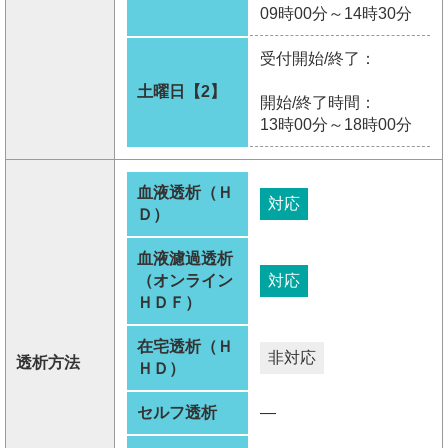
09時00分～14時30分
受付開始/終了：
土曜日【2】
開始/終了時間：
13時00分～18時00分
血液透析（Ｈ
対応
Ｄ）
血液濾過透析
（オンライン
対応
ＨＤＦ）
在宅透析（Ｈ
非対応
透析方法
ＨＤ）
セルフ透析
―