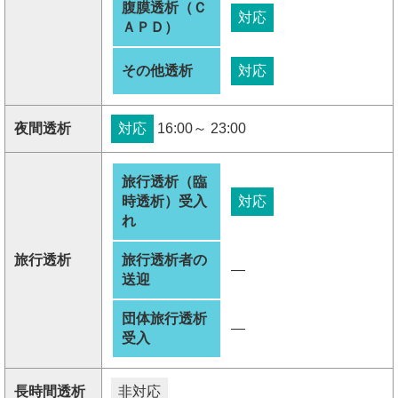
腹膜透析（Ｃ
対応
ＡＰＤ）
その他透析
対応
夜間透析
対応
16:00～ 23:00
旅行透析（臨
時透析）受入
対応
れ
旅行透析
旅行透析者の
―
送迎
団体旅行透析
―
受入
長時間透析
非対応