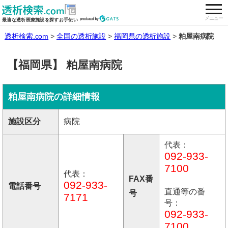
togg
全国の透析施設を検索する
メニュー
最適な透析医療施設を探すお手伝い
透析検索.com
全国の透析施設
福岡県の透析施設
粕屋南病院
【福岡県】 粕屋南病院
粕屋南病院の詳細情報
施設区分
病院
代表：
092-933-
7100
代表：
FAX番
092-933-
電話番号
直通等の番
号
7171
号：
092-933-
7100