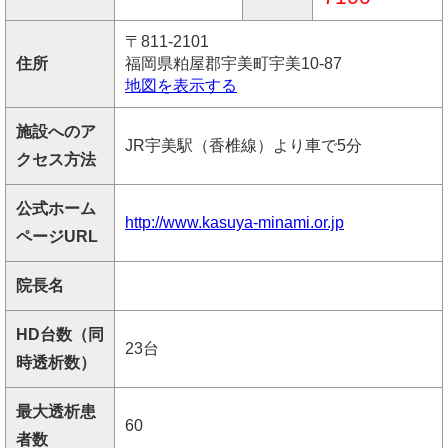
〒811-2101
住所
福岡県粕屋郡宇美町宇美10-87
地図を表示する
施設へのア
JR宇美駅（香椎線）より車で5分
クセス方法
公式ホーム
http://www.kasuya-minami.or.jp
ページURL
院長名
HD台数（同
23台
時透析数）
最大透析患
60
者数