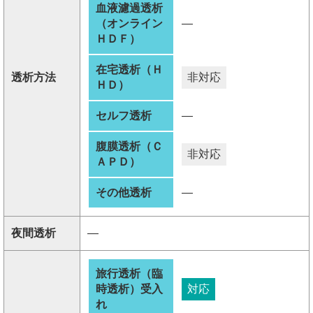
血液濾過透析
（オンライン
―
ＨＤＦ）
在宅透析（Ｈ
透析方法
非対応
ＨＤ）
セルフ透析
―
腹膜透析（Ｃ
非対応
ＡＰＤ）
その他透析
―
夜間透析
―
旅行透析（臨
時透析）受入
対応
れ