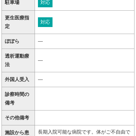
駐車場
対応
更生医療指
対応
定
ぽぽら
―
透析運動療
―
法
外国人受入
―
診察時間の
備考
その他備考
長期入院可能な病院です。体がご不自由で
施設から患