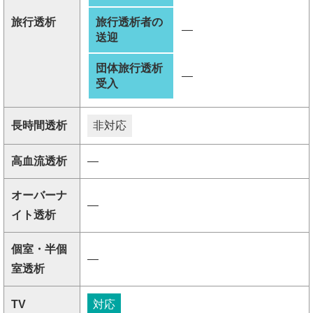
旅行透析
旅行透析者の
―
送迎
団体旅行透析
―
受入
長時間透析
非対応
高血流透析
―
オーバーナ
―
イト透析
個室・半個
―
室透析
TV
対応