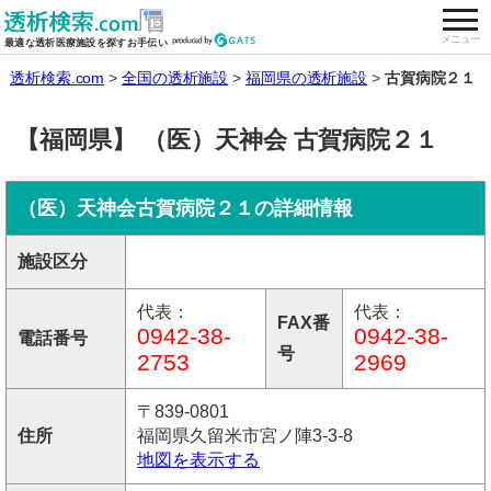
togg
全国の透析施設を検索する
メニュー
最適な透析医療施設を探すお手伝い
透析検索.com
全国の透析施設
福岡県の透析施設
古賀病院２１
【福岡県】 （医）天神会 古賀病院２１
（医）天神会古賀病院２１の詳細情報
施設区分
代表：
代表：
FAX番
0942-38-
0942-38-
電話番号
号
2753
2969
〒839-0801
住所
福岡県久留米市宮ノ陣3-3-8
地図を表示する