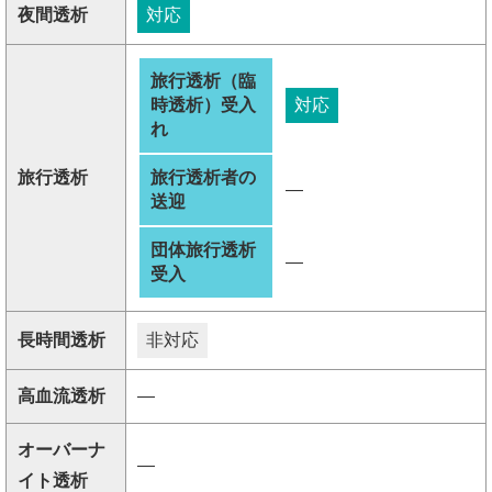
夜間透析
対応
旅行透析（臨
時透析）受入
対応
れ
旅行透析
旅行透析者の
―
送迎
団体旅行透析
―
受入
長時間透析
非対応
高血流透析
―
オーバーナ
―
イト透析