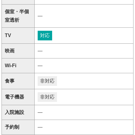
個室・半個
―
室透析
TV
対応
映画
―
Wi-Fi
―
食事
非対応
電子機器
非対応
入院施設
―
予約制
―