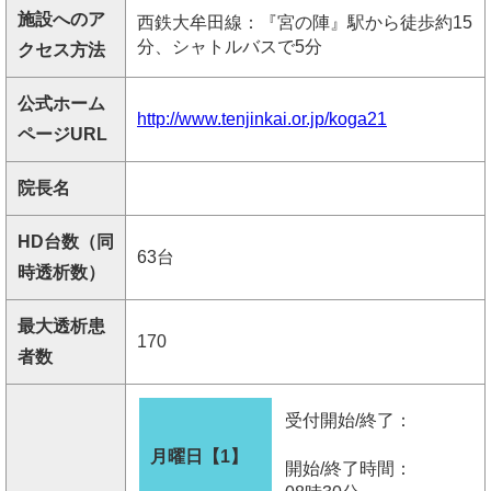
施設へのア
西鉄大牟田線：『宮の陣』駅から徒歩約15
分、シャトルバスで5分
クセス方法
公式ホーム
http://www.tenjinkai.or.jp/koga21
ページURL
院長名
HD台数（同
63台
時透析数）
最大透析患
170
者数
受付開始/終了：
月曜日【1】
開始/終了時間：