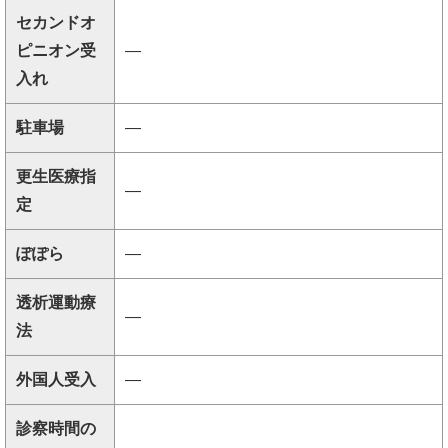
セカンドオ
ピニオン受
―
入れ
駐車場
―
更生医療指
―
定
ぽぽら
―
透析運動療
―
法
外国人受入
―
診察時間の