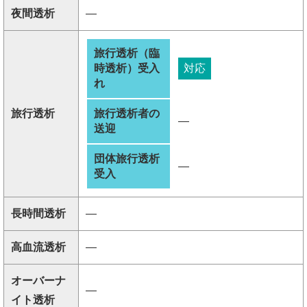
夜間透析
―
旅行透析（臨
時透析）受入
対応
れ
旅行透析
旅行透析者の
―
送迎
団体旅行透析
―
受入
長時間透析
―
高血流透析
―
オーバーナ
―
イト透析