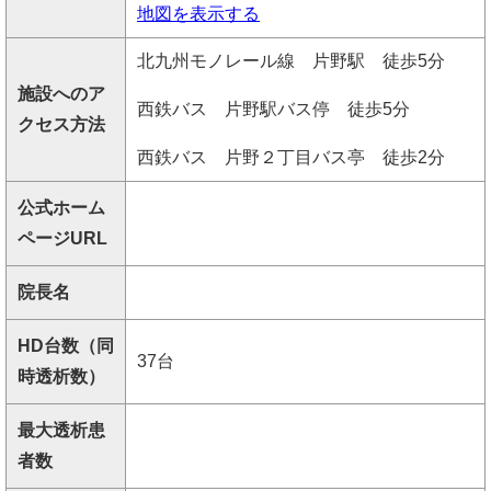
地図を表示する
北九州モノレール線 片野駅 徒歩5分
施設へのア
西鉄バス 片野駅バス停 徒歩5分
クセス方法
西鉄バス 片野２丁目バス亭 徒歩2分
公式ホーム
ページURL
院長名
HD台数（同
37台
時透析数）
最大透析患
者数