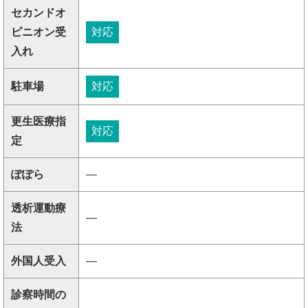
セカンドオ
ピニオン受
対応
入れ
駐車場
対応
更生医療指
対応
定
ぽぽら
―
透析運動療
―
法
外国人受入
―
診察時間の