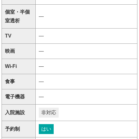
個室・半個
―
室透析
TV
―
映画
―
Wi-Fi
―
食事
―
電子機器
―
入院施設
非対応
予約制
はい