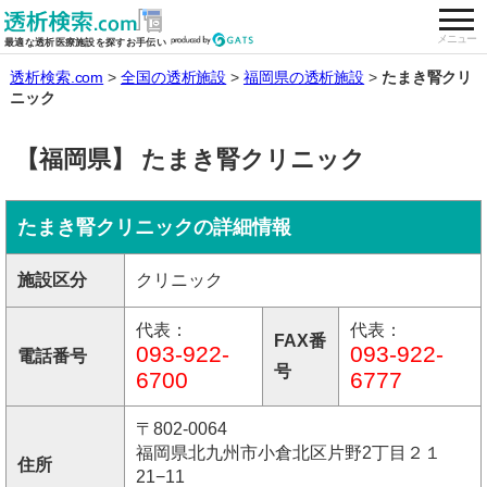
togg
全国の透析施設を検索する
メニュー
最適な透析医療施設を探すお手伝い
透析検索.com
全国の透析施設
福岡県の透析施設
たまき腎クリ
ニック
【福岡県】 たまき腎クリニック
たまき腎クリニックの詳細情報
施設区分
クリニック
代表：
代表：
FAX番
093-922-
093-922-
電話番号
号
6700
6777
〒802-0064
福岡県北九州市小倉北区片野2丁目２１
住所
21−11