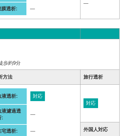
―
腹膜透析:
―
徒歩約9分
析方法
旅行透析
血液透析:
対応
対応
血液濾過透
―
:
外国人対応
在宅透析:
―