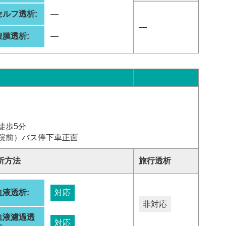
セルフ透析:
―
―
腹膜透析:
―
徒歩5分
院前）バス停下車正面
析方法
旅行透析
血液透析:
対応
非対応
血液濾過透
対応