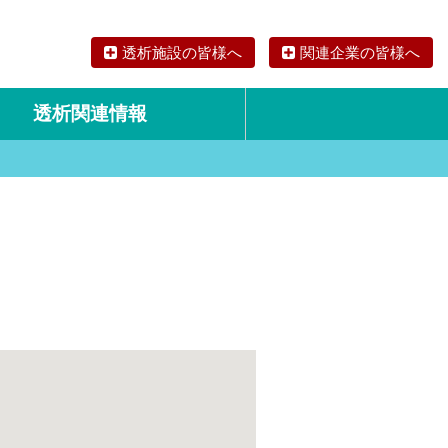
透析施設の皆様へ
関連企業の皆様へ
透析関連情報
論文・リサーチ
海外の透析食