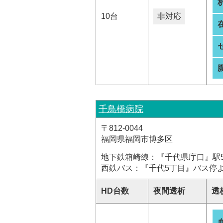
析
10台
非対応
千鳥橋病院
〒812-0044
福岡県福岡市博多区
地下鉄箱崎線：『千代県庁口』駅5
西鉄バス：『千代5丁目』バス停よ
HD台数
夜間透析
透