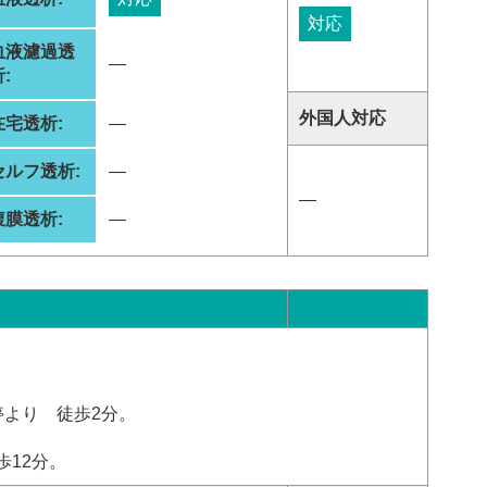
対応
血液濾過透
―
:
外国人対応
在宅透析:
―
セルフ透析:
―
―
腹膜透析:
―
停より 徒歩2分。
12分。