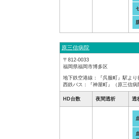
原三信病院
〒812-0033
福岡県福岡市博多区
地下鉄空港線：『呉服町』駅より
西鉄バス：『神屋町』（原三信病
HD台数
夜間透析
透