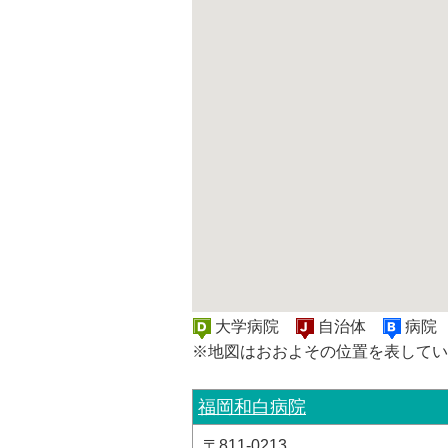
大学病院
自治体
病
※地図はおおよその位置を表してい
福岡和白病院
〒811-0213