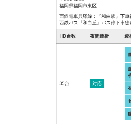
福岡県福岡市東区
西鉄電車貝塚線：『和白駅』下車
西鉄バス『和白丘』バス停下車徒
HD台数
夜間透析
透
析
35台
対応