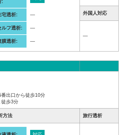
:
外国人対応
在宅透析:
―
セルフ透析:
―
―
腹膜透析:
―
番出口から徒歩10分
徒歩3分
析方法
旅行透析
血液透析:
対応