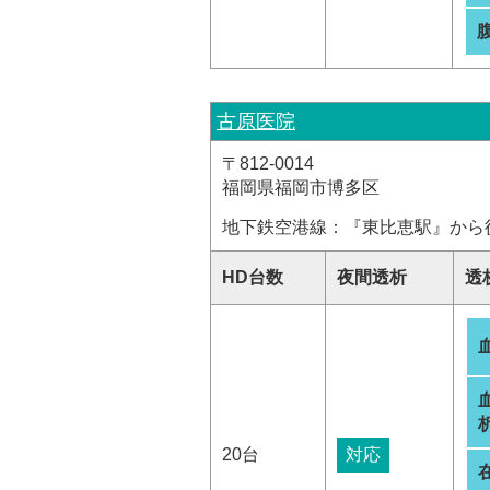
古原医院
〒812-0014
福岡県福岡市博多区
地下鉄空港線：『東比恵駅』から
HD台数
夜間透析
透
析
20台
対応