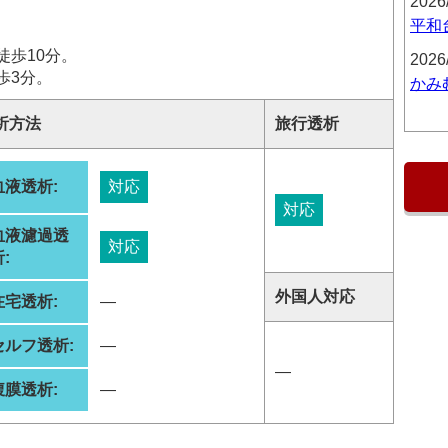
2026
平和
徒歩10分。
2026
歩3分。
かみ
析方法
旅行透析
血液透析:
対応
対応
血液濾過透
対応
:
外国人対応
在宅透析:
―
セルフ透析:
―
―
腹膜透析:
―