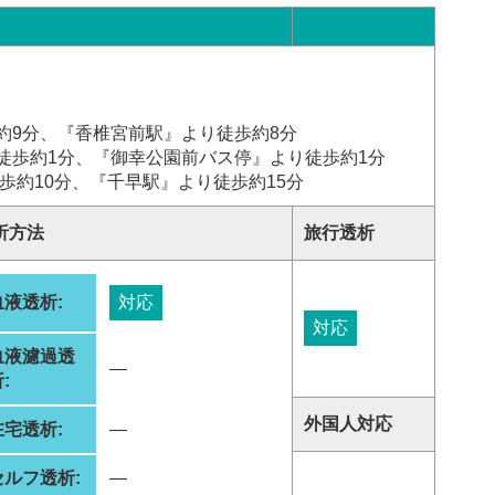
約9分、『香椎宮前駅』より徒歩約8分
徒歩約1分、『御幸公園前バス停』より徒歩約1分
歩約10分、『千早駅』より徒歩約15分
析方法
旅行透析
血液透析:
対応
対応
血液濾過透
―
:
外国人対応
在宅透析:
―
セルフ透析:
―