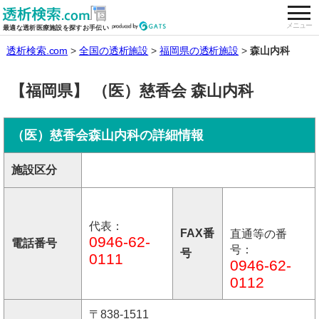
togg
全国の透析施設を検索する
メニュー
最適な透析医療施設を探すお手伝い
透析検索.com
全国の透析施設
福岡県の透析施設
森山内科
【福岡県】 （医）慈香会 森山内科
（医）慈香会森山内科の詳細情報
施設区分
代表：
FAX番
直通等の番
0946-62-
電話番号
号：
号
0111
0946-62-
0112
〒838-1511