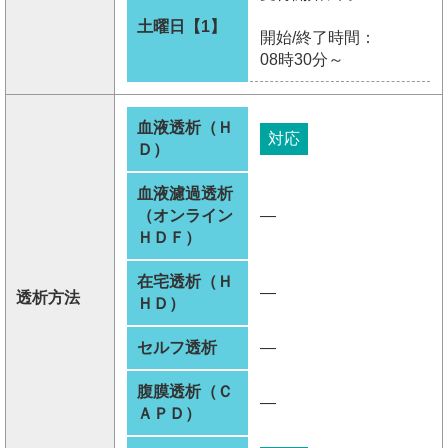
土曜日【1】
開始/終了時間：
08時30分～
血液透析（Ｈ
対応
Ｄ）
血液濾過透析
（オンライン
―
ＨＤＦ）
在宅透析（Ｈ
―
透析方法
ＨＤ）
セルフ透析
―
腹膜透析（Ｃ
―
ＡＰＤ）