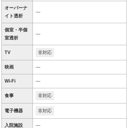
オーバーナ
―
イト透析
個室・半個
―
室透析
TV
非対応
映画
―
Wi-Fi
―
食事
非対応
電子機器
非対応
入院施設
―