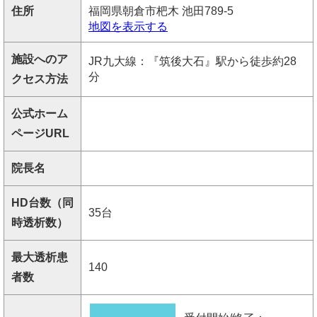
住所
福岡県朝倉市杷木 池田789-5
地図を表示する
施設へのア
JR九大線：『筑後大石』駅から徒歩約28
分
クセス方法
公式ホーム
ページURL
院長名
HD台数（同
35台
時透析数）
最大透析患
140
者数