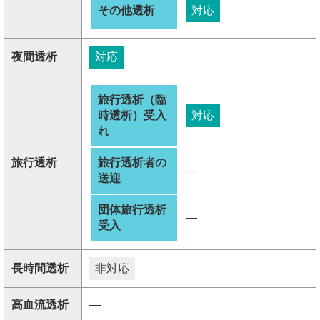
その他透析
対応
夜間透析
対応
旅行透析（臨
時透析）受入
対応
れ
旅行透析
旅行透析者の
―
送迎
団体旅行透析
―
受入
長時間透析
非対応
高血流透析
―