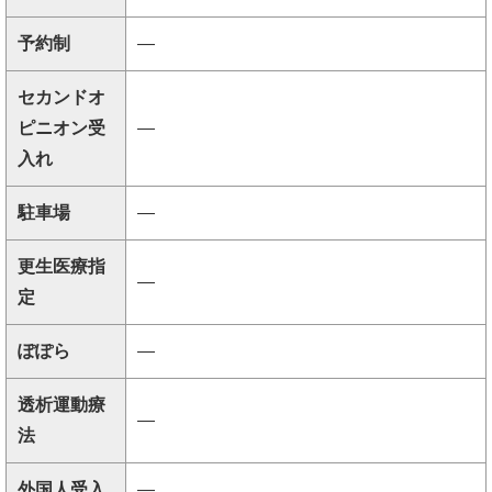
予約制
―
セカンドオ
ピニオン受
―
入れ
駐車場
―
更生医療指
―
定
ぽぽら
―
透析運動療
―
法
外国人受入
―