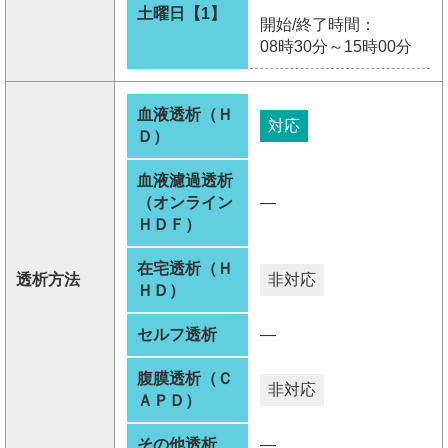
土曜日【1】
開始/終了時間：
08時30分～15時00分
血液透析（Ｈ
対応
Ｄ）
血液濾過透析
（オンライン
―
ＨＤＦ）
在宅透析（Ｈ
透析方法
非対応
ＨＤ）
セルフ透析
―
腹膜透析（Ｃ
非対応
ＡＰＤ）
その他透析
―