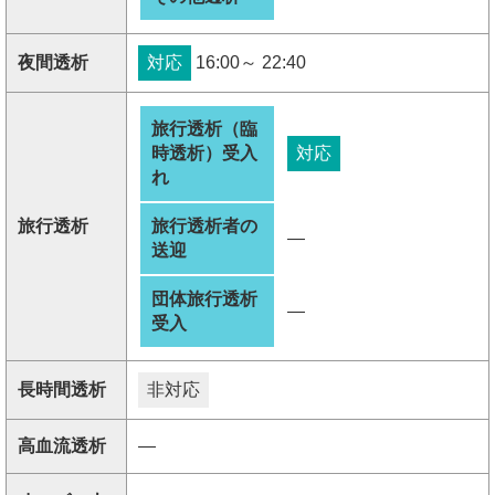
夜間透析
対応
16:00～ 22:40
旅行透析（臨
時透析）受入
対応
れ
旅行透析
旅行透析者の
―
送迎
団体旅行透析
―
受入
長時間透析
非対応
高血流透析
―