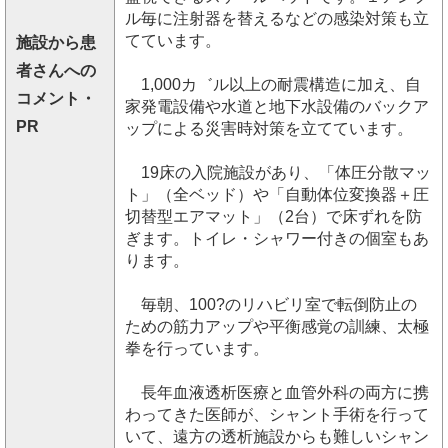
ル毎に注射器を替えるなどの感染対策も立
てています。
施設から患
者さんへの
1,000カ゛ル以上の耐震構造に加え、自
コメント・
家発電設備や水道と地下水設備のバックア
PR
ップによる災害時対策を立てています。
19床の入院施設があり、「体圧分散マッ
ト」（全ベッド）や「自動体位変換器＋圧
切替型エアマット」（2台）で床ずれを防
ぎます。トイレ・シャワー付きの個室もあ
ります。
毎朝、100?のリハビリ室で転倒防止の
ための筋力アップや平衡感覚の訓練、太極
拳を行っています。
長年血液透析医療と血管外科の両方に携
わってきた医師が、シャント手術を行って
いて、遠方の透析施設からも難しいシャン