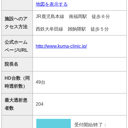
地図を表示する
JR鹿児島本線 南福岡駅 徒歩６分
施設へのア
クセス方法
西鉄大牟田線 雑餉隈駅 徒歩５分
公式ホーム
http://www.kuma-clinic.jp/
ページURL
院長名
HD台数（同
49台
時透析数）
最大透析患
204
者数
受付開始/終了：