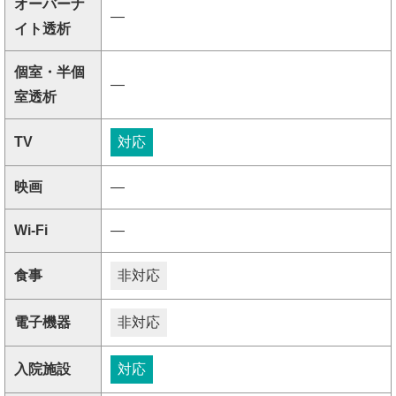
オーバーナ
―
イト透析
個室・半個
―
室透析
TV
対応
映画
―
Wi-Fi
―
食事
非対応
電子機器
非対応
入院施設
対応