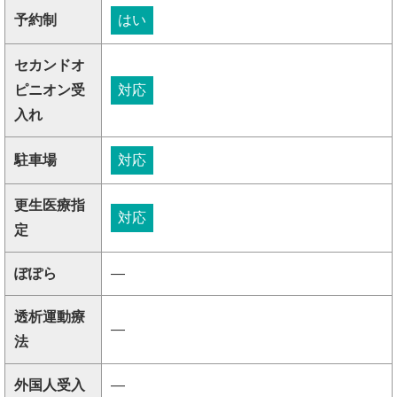
予約制
はい
セカンドオ
ピニオン受
対応
入れ
駐車場
対応
更生医療指
対応
定
ぽぽら
―
透析運動療
―
法
外国人受入
―