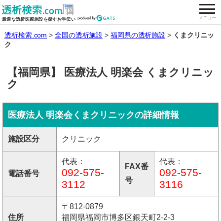
togg
全国の透析施設を検索する
メニュー
最適な透析医療施設を探すお手伝い
透析検索.com
全国の透析施設
福岡県の透析施設
くまクリニッ
ク
【福岡県】 医療法人 明楽会 くまクリニッ
ク
医療法人 明楽会くまクリニックの詳細情報
施設区分
クリニック
代表：
代表：
FAX番
092-575-
092-575-
電話番号
号
3112
3116
〒812-0879
住所
福岡県福岡市博多区銀天町2-2-3