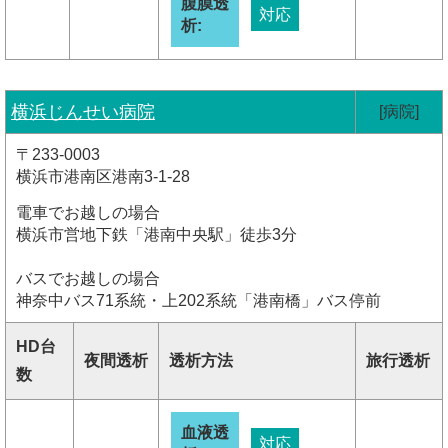
腹膜透
対応
析:
横浜じんせい病院
[病院]
〒233-0003
横浜市港南区港南3-1-28
電車でお越しの場合
横浜市営地下鉄「港南中央駅」徒歩3分
バスでお越しの場合
神奈中バス71系統・上202系統「港南橋」バス停前
HD台
夜間透析
透析方法
旅行透析
数
血液透
対応