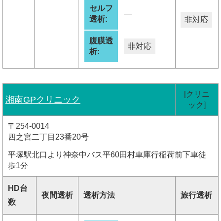
セルフ
―
透析:
非対応
腹膜透
非対応
析:
[クリニ
湘南GPクリニック
ック]
〒254-0014
四之宮二丁目23番20号
平塚駅北口より神奈中バス平60田村車庫行稲荷前下車徒
歩1分
HD台
夜間透析
透析方法
旅行透析
数