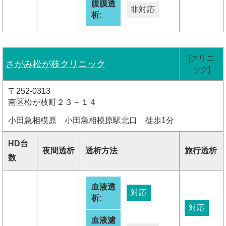
腹膜透
非対応
析:
[クリニ
さがみ松が枝クリニック
ック]
〒252-0313
南区松が枝町２３－１４
小田急相模原 小田急相模原駅北口 徒歩1分
HD台
夜間透析
透析方法
旅行透析
数
血液透
対応
析:
対応
血液濾