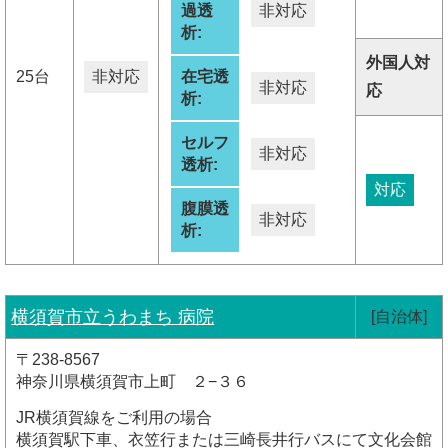
過透
非対応
析:
外国人対
25台
非対応
在宅透
非対応
応
析:
セルフ
非対応
透析:
対応
腹膜透
非対応
析:
横須賀市立うわまち 病院
[自治体]
〒238-8567
神奈川県横須賀市上町 ２−３６
JR横須賀線をご利用の場合
横須賀駅下車、衣笠行または三崎長井行バスにて文化会館