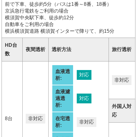
前で下車、徒歩約5分（バスは1番～8番、18番）
京浜急行電鉄をご利用の場合
横須賀中央駅下車、徒歩約12分
自動車をご利用の場合
横浜横須賀道路 横須賀インターで降りて、約15分
HD台
夜間透析
透析方法
旅行透析
数
血液透
対応
析:
非対応
血液濾
過透
対応
析:
外国人対
応
8台
非対応
在宅透
非対応
析: