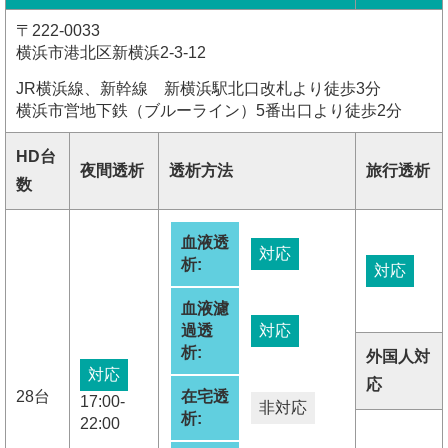
〒222-0033
横浜市港北区新横浜2-3-12
JR横浜線、新幹線 新横浜駅北口改札より徒歩3分
横浜市営地下鉄（ブルーライン）5番出口より徒歩2分
HD台
夜間透析
透析方法
旅行透析
数
血液透
対応
析:
対応
血液濾
過透
対応
析:
外国人対
対応
応
28台
在宅透
17:00-
非対応
析:
22:00