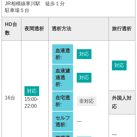
JR相模線寒川駅 徒歩１分
駐車場５台
HD台
夜間透析
透析方法
旅行透析
数
血液透
対応
析:
対応
血液濾
過透
対応
析:
対応
16台
在宅透
外国人対
15:00-
非対応
析:
22:00
応
セルフ
―
透析:
―