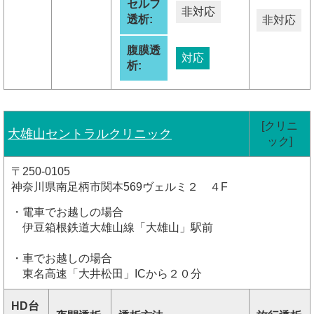
セルフ
非対応
透析:
非対応
腹膜透
対応
析:
[クリニ
大雄山セントラルクリニック
ック]
〒250-0105
神奈川県南足柄市関本569ヴェルミ２ ４F
・電車でお越しの場合
伊豆箱根鉄道大雄山線「大雄山」駅前
・車でお越しの場合
東名高速「大井松田」ICから２０分
HD台