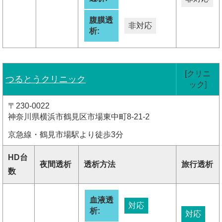
腹膜透
非対応
析:
[クリニ
つるとうクリニック
ック]
〒230-0022
神奈川県横浜市鶴見区市場東中町8-21-2
京急線・鶴見市場駅より徒歩3分
HD台
夜間透析
透析方法
旅行透析
数
血液透
対応
析:
対応