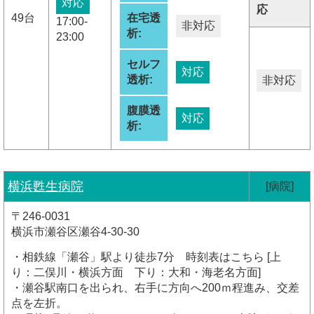
対応
応
49台
在宅透
17:00-
非対応
析:
23:00
セルフ
対応
透析:
非対応
腹膜透
対応
析:
横浜甦生病院
[病院]
〒246-0031
横浜市瀬谷区瀬谷4-30-30
・相鉄線「瀬谷」駅より徒歩7分 時刻表はこちら [上
り：二俣川・横浜方面 下り：大和・海老名方面]
・瀬谷駅南口を出られ、右手に方向へ200ｍ程進み、交差
点を左折。