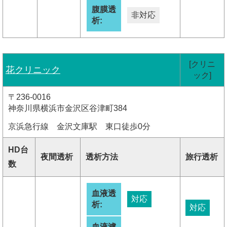
腹膜透
非対応
析:
[クリニ
花クリニック
ック]
〒236-0016
神奈川県横浜市金沢区谷津町384
京浜急行線 金沢文庫駅 東口徒歩0分
HD台
夜間透析
透析方法
旅行透析
数
血液透
対応
析:
対応
血液濾