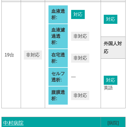
血液透
対応
析:
対応
血液濾
過透
非対応
析:
外国人対
応
19台
非対応
在宅透
非対応
析:
セルフ
―
透析:
対応
英語
腹膜透
非対応
析:
中村病院
[病院]