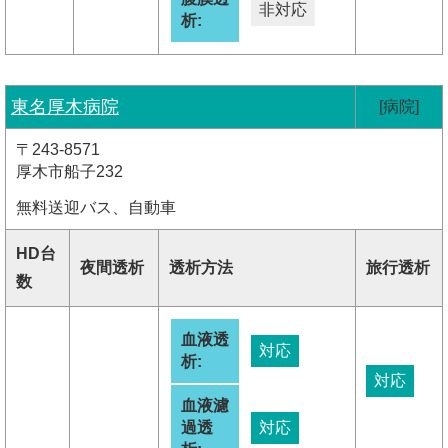
非対応
析:
東名厚木病院
[病院]
〒243-8571
厚木市船子232
無料送迎バス、自動車
HD台
夜間透析
透析方法
旅行透析
数
血液透
対応
析:
対応
血液濾
過透
対応