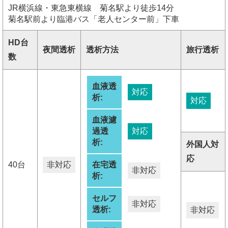
JR横浜線・東急東横線 菊名駅より徒歩14分
菊名駅前より臨港バス「老人センター前」下車
HD台
夜間透析
透析方法
旅行透析
数
血液透
対応
析:
対応
血液濾
過透
対応
析:
外国人対
応
40台
非対応
在宅透
非対応
析:
セルフ
非対応
透析:
非対応