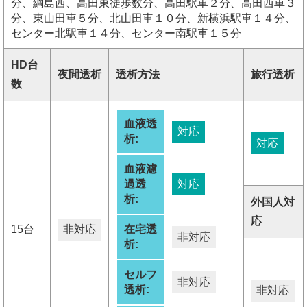
分、綱島西、高田東徒歩数分、高田駅車２分、高田西車３
分、東山田車５分、北山田車１０分、新横浜駅車１４分、
センター北駅車１４分、センター南駅車１５分
HD台
夜間透析
透析方法
旅行透析
数
血液透
対応
析:
対応
血液濾
過透
対応
析:
外国人対
応
15台
非対応
在宅透
非対応
析:
セルフ
非対応
透析:
非対応