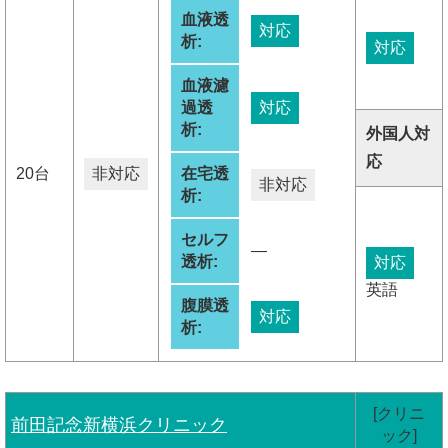
血液透
対応
析:
対応
血液濾
過透
対応
析:
外国人対
応
20台
非対応
在宅透
非対応
析:
セルフ
―
透析:
対応
英語
腹膜透
対応
析:
[クリニ
前田記念新横浜クリニック
ック]