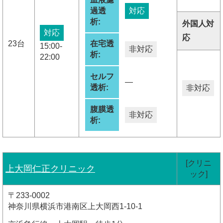
過透
対応
析:
外国人対
対応
応
23台
在宅透
15:00-
非対応
析:
22:00
セルフ
―
透析:
非対応
腹膜透
非対応
析:
[クリニ
上大岡仁正クリニック
ック]
〒233-0002
神奈川県横浜市港南区上大岡西1-10-1