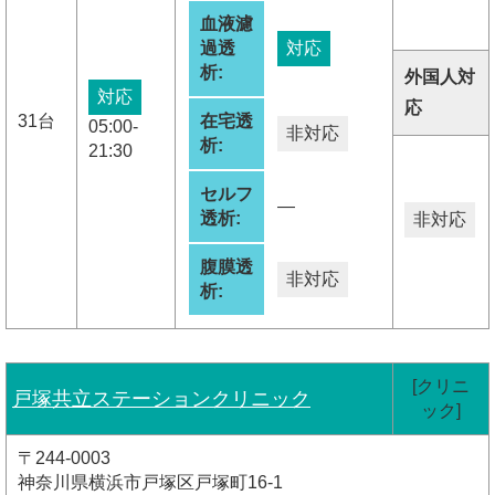
血液濾
過透
対応
析:
外国人対
対応
応
31台
在宅透
05:00-
非対応
析:
21:30
セルフ
―
透析:
非対応
腹膜透
非対応
析:
[クリニ
戸塚共立ステーションクリニック
ック]
〒244-0003
神奈川県横浜市戸塚区戸塚町16-1