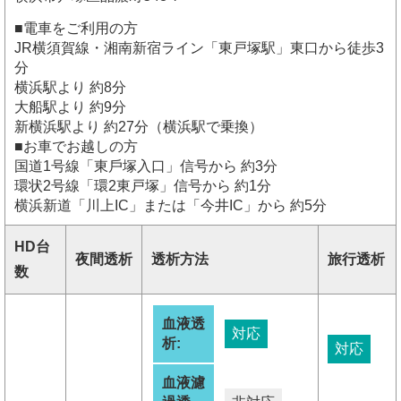
■電車をご利用の方
JR横須賀線・湘南新宿ライン「東戸塚駅」東口から徒歩3
分
横浜駅より 約8分
大船駅より 約9分
新横浜駅より 約27分（横浜駅で乗換）
■お車でお越しの方
国道1号線「東⼾塚入口」信号から 約3分
環状2号線「環2東戸塚」信号から 約1分
横浜新道「川上IC」または「今井IC」から 約5分
HD台
夜間透析
透析方法
旅行透析
数
血液透
対応
析:
対応
血液濾