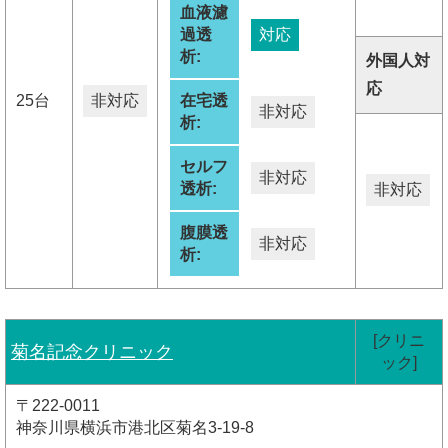
血液濾
過透
対応
析:
外国人対
応
25台
非対応
在宅透
非対応
析:
セルフ
非対応
透析:
非対応
腹膜透
非対応
析:
[クリニ
菊名記念クリニック
ック]
〒222-0011
神奈川県横浜市港北区菊名3-19-8