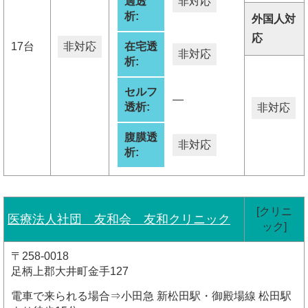
過透
非対応
析:
外国人対
応
17台
非対応
在宅透
非対応
析:
セルフ
―
透析:
非対応
腹膜透
非対応
析:
[クリニ
医療法人社団 友和会 友和クリニック
ック]
〒258-0018
足柄上郡大井町金手127
電車で来られる場合⇒小田急 新松田駅・御殿場線 松田駅