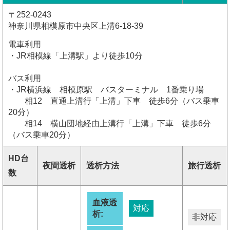
〒252-0243
神奈川県相模原市中央区上溝6-18-39
電車利用
・JR相模線「上溝駅」より徒歩10分
バス利用
・JR横浜線 相模原駅 バスターミナル 1番乗り場
相12 直通上溝行「上溝」下車 徒歩6分（バス乗車
20分）
相14 横山団地経由上溝行「上溝」下車 徒歩6分
（バス乗車20分）
HD台
夜間透析
透析方法
旅行透析
数
血液透
対応
析:
非対応