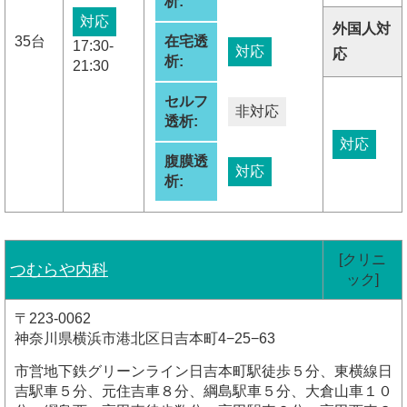
析:
対応
外国人対
35台
在宅透
17:30-
対応
応
析:
21:30
セルフ
非対応
透析:
対応
腹膜透
対応
析:
[クリニ
つむらや内科
ック]
〒223-0062
神奈川県横浜市港北区日吉本町4−25−63
市営地下鉄グリーンライン日吉本町駅徒歩５分、東横線日
吉駅車５分、元住吉車８分、綱島駅車５分、大倉山車１０