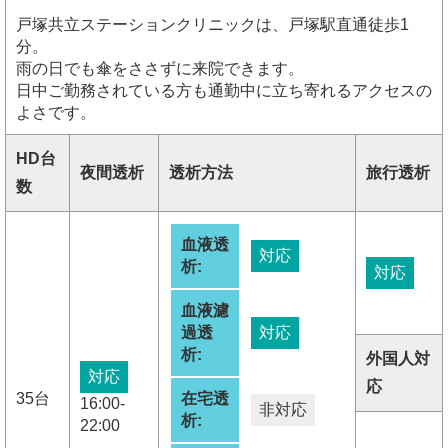
戸塚共立ステーションクリニックは、戸塚駅直通徒歩1
分。
雨の日でも傘をささずに来院できます。
日中ご勤務されている方も通勤中に立ち寄れるアクセスの
よさです。
HD台
夜間透析
透析方法
旅行透析
数
血液透
対応
析:
対応
血液濾
過透
対応
析:
外国人対
対応
応
35台
在宅透
16:00-
非対応
析:
22:00