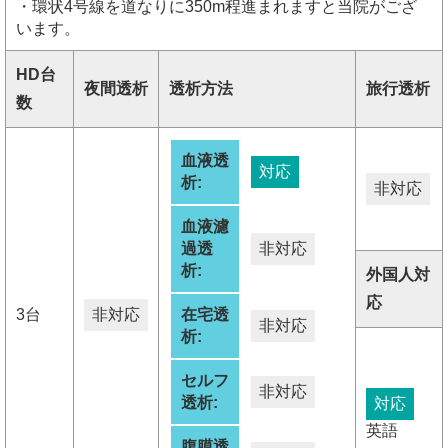
・環状4号線を道なりに350m程進まれますと当院がござ
います。
HD台
夜間透析
透析方法
旅行透析
数
血液透
対応
析:
非対応
血液濾
過透
非対応
析:
外国人対
応
3台
非対応
在宅透
非対応
析:
セルフ
非対応
透析:
対応
英語
腹膜透