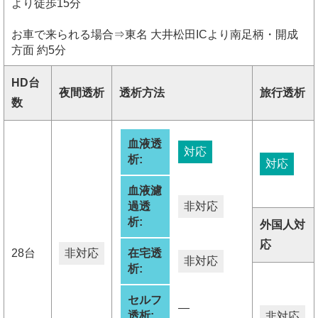
より徒歩15分
お車で来られる場合⇒東名 大井松田ICより南足柄・開成
方面 約5分
HD台
夜間透析
透析方法
旅行透析
数
血液透
対応
析:
対応
血液濾
過透
非対応
析:
外国人対
応
28台
非対応
在宅透
非対応
析:
セルフ
―
透析:
非対応