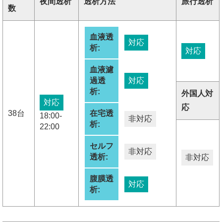
夜間透析
透析方法
旅行透析
数
血液透
対応
析:
対応
血液濾
過透
対応
析:
外国人対
対応
応
38台
在宅透
18:00-
非対応
析:
22:00
セルフ
非対応
透析:
非対応
腹膜透
対応
析: