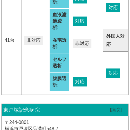
析:
対応
血液濾
過透
対応
析:
外国人対
41台
非対応
在宅透
非対応
応
析:
セルフ
―
透析:
対応
腹膜透
対応
析:
東戸塚記念病院
[病院]
〒244-0801
横浜市戸塚区品濃町548-7