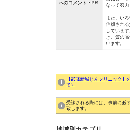
へのコメント・PR
なって努力
また、いろ
信頼される
しています
き、質の高
います。
【武蔵新城じんクリニック】
て）
受診される際には、事前に必
致します。
地域別カテゴリ