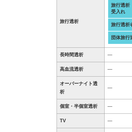
旅行透析
受入れ
旅行透析
旅行透析
団体旅行
長時間透析
―
高血流透析
―
オーバーナイト透
―
析
個室・半個室透析
―
TV
―