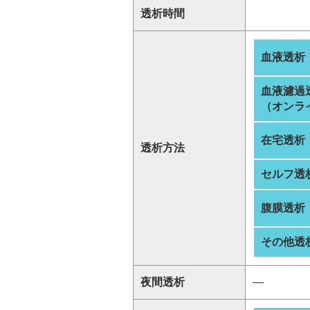
透析時間
血液透析
血液濾過
（オンラ
在宅透析
透析方法
セルフ透
腹膜透析
その他透
夜間透析
―