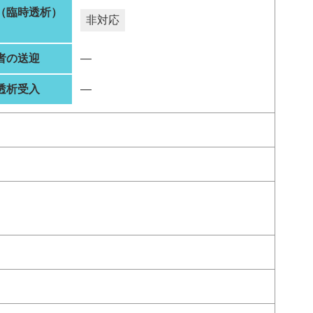
（臨時透析）
非対応
者の送迎
―
透析受入
―