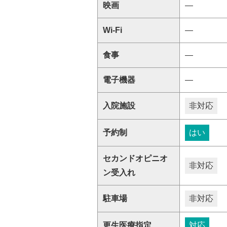
映画
―
Wi-Fi
―
食事
―
電子機器
―
入院施設
非対応
予約制
はい
セカンドオピニオ
非対応
ン受入れ
駐車場
非対応
更生医療指定
対応