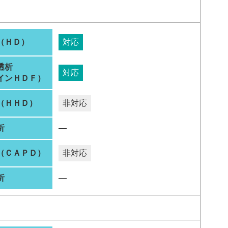
（ＨＤ）
対応
透析
対応
インＨＤＦ）
（ＨＨＤ）
非対応
析
―
（ＣＡＰＤ）
非対応
析
―