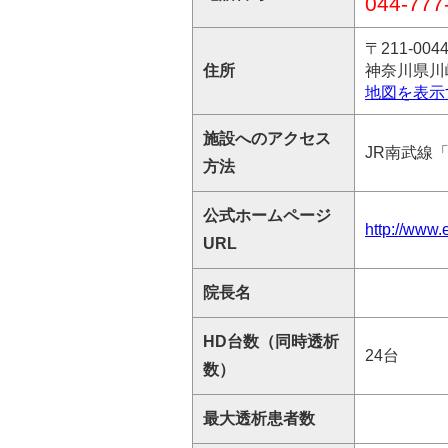
044-777
〒211-004
住所
神奈川県川崎
地図を表示
施設へのアクセス
JR南武線
方法
公式ホームページ
http://www.e
URL
院長名
HD台数（同時透析
24台
数）
最大透析患者数