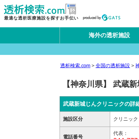
最適な透析医療施設を探すお手伝い
海外の透析施設
タイ王国
台湾
透析検索.com
全国の透析施設
【神奈川県】 武蔵
武蔵新城じんクリニックの詳
施設区分
クリニック
代表：
電話番号