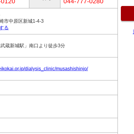
-0120
044-777-0280
4
市中原区新城1-4-3
する
「武蔵新城駅」南口より徒歩3分
ikokai.or.jp/dialysis_clinic/musashishinjo/