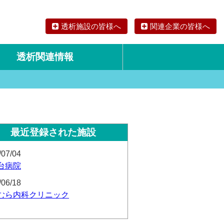
透析施設の皆様へ
関連企業の皆様へ
透析関連情報
論文・リサーチ
海外の透析食
最近登録された施設
/07/04
台病院
/06/18
むら内科クリニック