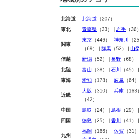
北海道
北海道
（207）
東北
青森県
（33）
|
岩手
（36
東京
（446）
|
神奈川
（2
関東
（69）
|
群馬
（52）
|
山
信越
新潟
（52）
|
長野
（68）
北陸
富山
（38）
|
石川
（45）
東海
愛知
（178）
|
岐阜
（64
大阪
（310）
|
兵庫
（163
近畿
（42）
中国
鳥取
（24）
|
島根
（29）
四国
徳島
（25）
|
香川
（41）
福岡
（166）
|
佐賀
（31
九州