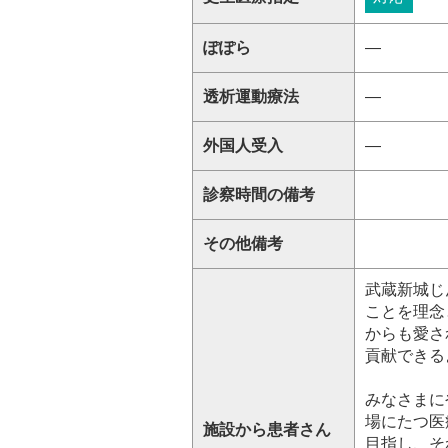
ぽぽら
―
透析運動療法
―
外国人受入
―
診察時間の備考
その他備考
武蔵新城じ
ことを理念
からも愛さ
貢献できる
みなさまに
場にたつ医
施設から患者さん
目指し、そ