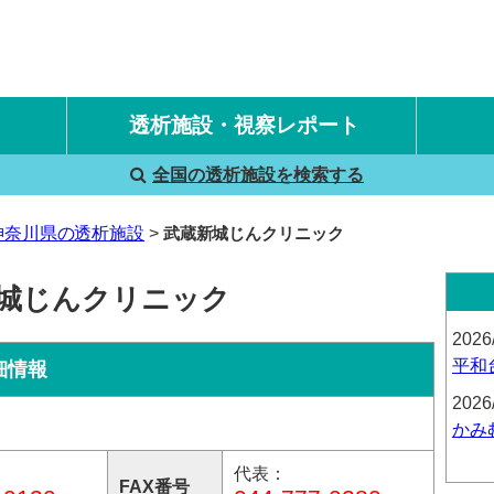
透析施設・視察レポート
全国の透析施設を検索する
国内旅行透析レポート
海外旅行透析レポート
神奈川県の透析施設
武蔵新城じんクリニック
新城じんクリニック
2026
平和
細情報
2026
かみ
代表：
FAX番号