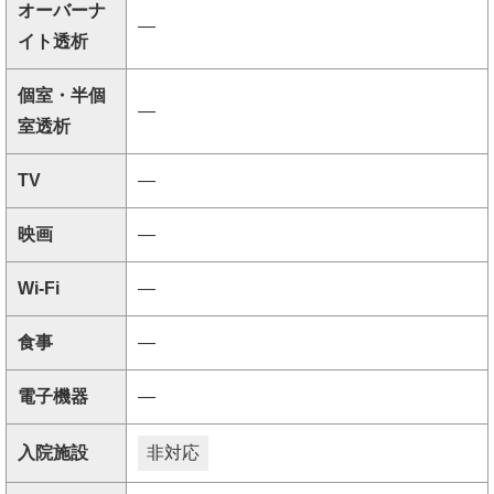
オーバーナ
―
イト透析
個室・半個
―
室透析
TV
―
映画
―
Wi-Fi
―
食事
―
電子機器
―
入院施設
非対応