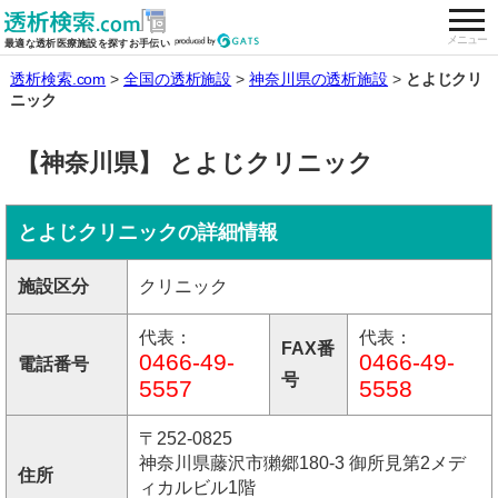
togg
全国の透析施設を検索する
メニュー
最適な透析医療施設を探すお手伝い
透析検索.com
全国の透析施設
神奈川県の透析施設
とよじクリ
ニック
【神奈川県】 とよじクリニック
とよじクリニックの詳細情報
施設区分
クリニック
代表：
代表：
FAX番
0466-49-
0466-49-
電話番号
号
5557
5558
〒252-0825
神奈川県藤沢市獺郷180-3 御所見第2メデ
住所
ィカルビル1階