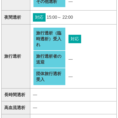
その他透析
―
夜間透析
対応
15:00～ 22:00
旅行透析（臨
時透析）受入
対応
れ
旅行透析
旅行透析者の
―
送迎
団体旅行透析
―
受入
長時間透析
―
高血流透析
―