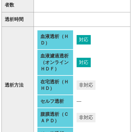
者数
透析時間
血液透析（Ｈ
対応
Ｄ）
血液濾過透析
（オンライン
対応
ＨＤＦ）
在宅透析（Ｈ
透析方法
非対応
ＨＤ）
セルフ透析
―
腹膜透析（Ｃ
非対応
ＡＰＤ）