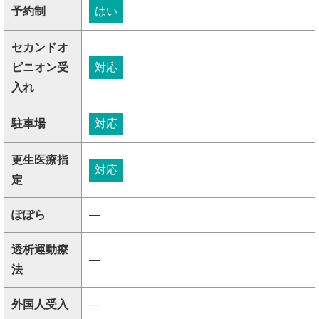
予約制
はい
セカンドオ
ピニオン受
対応
入れ
駐車場
対応
更生医療指
対応
定
ぽぽら
―
透析運動療
―
法
外国人受入
―