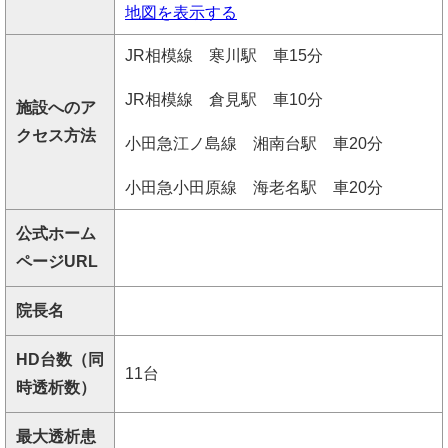
地図を表示する
JR相模線 寒川駅 車15分
JR相模線 倉見駅 車10分
施設へのア
クセス方法
小田急江ノ島線 湘南台駅 車20分
小田急小田原線 海老名駅 車20分
公式ホーム
ページURL
院長名
HD台数（同
11台
時透析数）
最大透析患