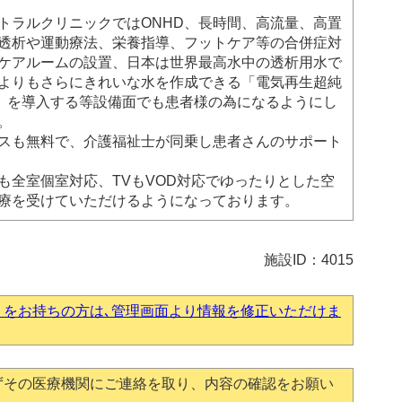
トラルクリニックではONHD、長時間、高流量、高置
透析や運動療法、栄養指導、フットケア等の合併症対
ケアルームの設置、日本は世界最高水中の透析用水で
よりもさらにきれいな水を作成できる「電気再生超純
I」を導入する等設備面でも患者様の為になるようにし
。
スも無料で、介護福祉士が同乗し患者さんのサポート
も全室個室対応、TVもVOD対応でゆったりとした空
療を受けていただけるようになっております。
施設ID：4015
トをお持ちの方は､管理画面より情報を修正いただけま
ずその医療機関にご連絡を取り、内容の確認をお願い