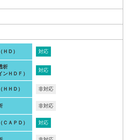
（ＨＤ）
対応
透析
対応
インＨＤＦ）
（ＨＨＤ）
非対応
析
非対応
（ＣＡＰＤ）
対応
析
非対応