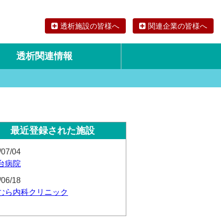
透析施設の皆様へ
関連企業の皆様へ
透析関連情報
論文・リサーチ
海外の透析食
最近登録された施設
/07/04
台病院
/06/18
むら内科クリニック