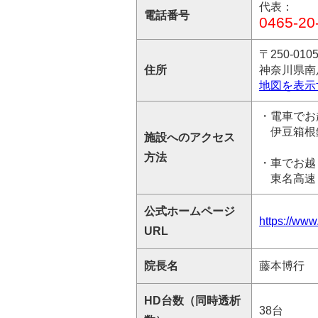
代表：
電話番号
0465-20
〒250-010
住所
神奈川県南
地図を表示
・電車でお
伊豆箱根
施設へのアクセス
方法
・車でお越
東名高速「
公式ホームページ
https://www
URL
院長名
藤本博行
HD台数（同時透析
38台