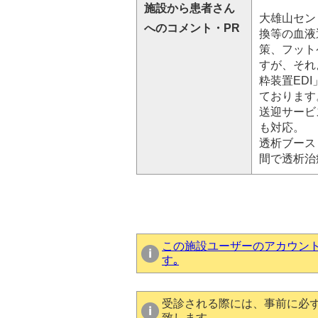
施設から患者さん
大雄山セン
へのコメント・PR
換等の血液
策、フット
すが、それ
粋装置ED
ております
送迎サービ
も対応。
透析ブース
間で透析治
この施設ユーザーのアカウン
す｡
受診される際には、事前に必
致します。