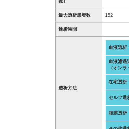
数）
最大透析患者数
152
透析時間
血液透析
血液濾過
（オンラ
在宅透析
透析方法
セルフ透
腹膜透析
その他透