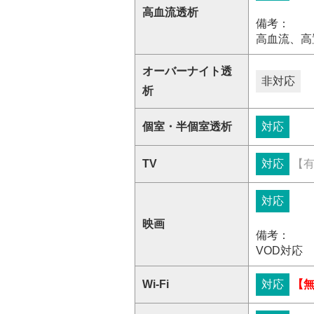
高血流透析
備考：
高血流、高
オーバーナイト透
非対応
析
個室・半個室透析
対応
TV
対応
【
対応
映画
備考：
VOD対応
Wi-Fi
対応
【