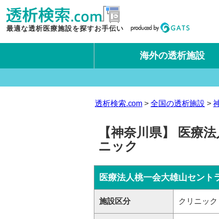
最適な透析医療施設を探すお手伝い
海外の透析施設
タイ王国
台湾
透析検索.com
全国の透析施設
【神奈川県】 医療
ニック
医療法人桃一会大雄山セント
施設区分
クリニック