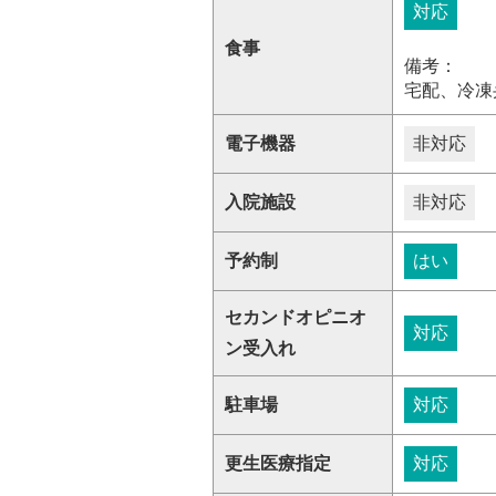
対応
食事
備考：
宅配、冷凍
電子機器
非対応
入院施設
非対応
予約制
はい
セカンドオピニオ
対応
ン受入れ
駐車場
対応
更生医療指定
対応