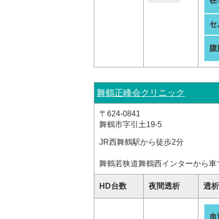
在
セ
腹
舞鶴正峰会クリニック
〒624-0841
舞鶴市字引土19-5
JR西舞鶴駅から徒歩2分
舞鶴若狭道舞鶴西インターから車で
HD台数
夜間透析
透析
血