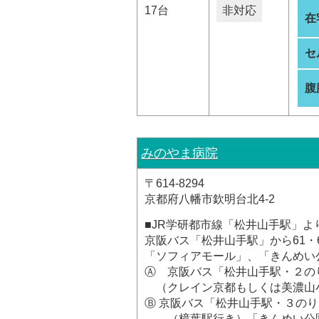
17台
非対応
在
セ
腹
みのやま病院
〒614-8294
京都府八幡市欽明台北4-2
■JR学研都市線「松井山手駅」よ
京阪バス「松井山手駅」から61・6
「ソフィアモール」、「きんめい
Ⓐ 京阪バス「松井山手駅・２のり
（クレイン京都もしくは美濃山
Ⓑ 京阪バス「松井山手駅・３のり
（樟葉駅行き）「きんめい公園