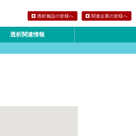
透析施設の皆様へ
関連企業の皆様へ
透析関連情報
論文・リサーチ
海外の透析食