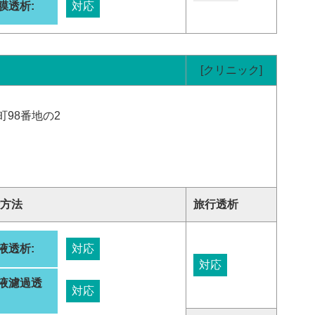
膜透析:
対応
[クリニック]
98番地の2
方法
旅行透析
液透析:
対応
対応
液濾過透
対応
: