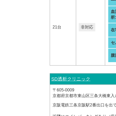
血
析
21台
非対応
在
セ
腹
SD透析クリニック
〒605-0009
京都府京都市東山区三条大橋東入
京阪電鉄三条京阪駅2番出口を出