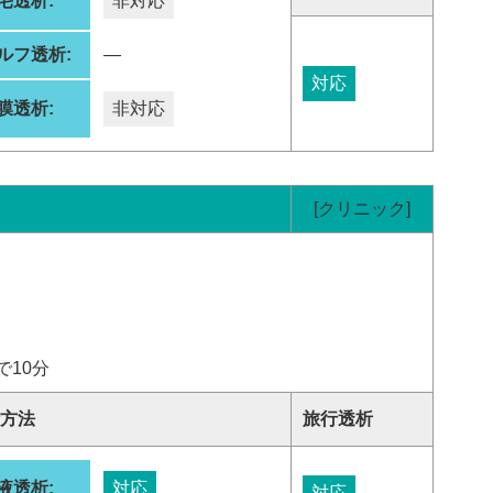
宅透析:
非対応
ルフ透析:
―
対応
膜透析:
非対応
[クリニック]
10分
方法
旅行透析
液透析:
対応
対応