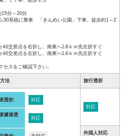
15分～20分
ら30系統に乗車 「きんめい公園」下車、徒歩約1～2
ヶ峠交差点を右折し、南東へ1.6ｋｍ先左折すぐ
ヶ峠交差点を左折し、南東へ1.6ｋｍ先左折すぐ
クセスをご確認下さい。
方法
旅行透析
液透析:
対応
対応
液濾過透
対応
:
外国人対応