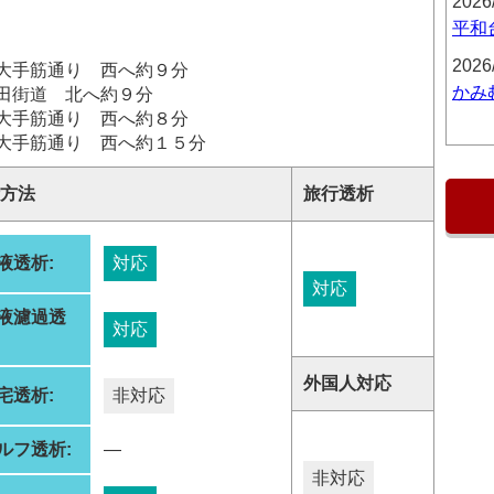
2026
平和
2026
大手筋通り 西へ約９分
かみ
田街道 北へ約９分
筋通り 西へ約８分
大手筋通り 西へ約１５分
方法
旅行透析
液透析:
対応
対応
液濾過透
対応
:
外国人対応
宅透析:
非対応
ルフ透析:
―
非対応