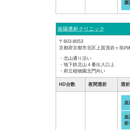
腹
洛陽透析クリニック
〒603-8053
京都府京都市北区上賀茂岩ヶ垣内町
・北山通り沿い
・地下鉄北山４番出入口上
・府立植物園北門向い
HD台数
夜間透析
透析
血
血
析