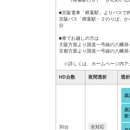
■京阪電車「樟葉駅」よりバスで約
京阪バス「樟葉駅・２のりば」か
分
■車でお越しの方は
大阪方面より国道一号線の八幡洞
京都方面より国道一号線の八幡洞
☆詳しくは、ホームページ内ア
HD台数
夜間透析
透析
血
血
析
30台
非対応