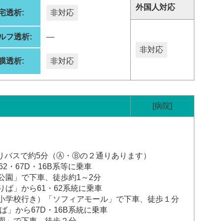
外国人対応
宅透析:
非対応
ルフ透析:
―
非対応
膜透析:
非対応
[病院]
りバスで約5分（Ⓐ・Ⓑの２通りあります）
2・67D・16B系等に乗車
公園」で下車、徒歩約1～2分
ば」から61・62系統に乗車
小学校行き）「ソフィアモール」で下車、徒歩１分
ば」から67D・16B系統に乗車
」で下車、徒歩２分