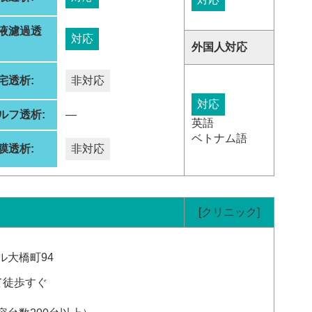
液濾過透
対応
:
外国人対応
宅透析:
非対応
対応
ルフ透析:
―
英語
ベトナム語
膜透析:
非対応
[クリニック]
ル大橋町94
て徒歩すぐ