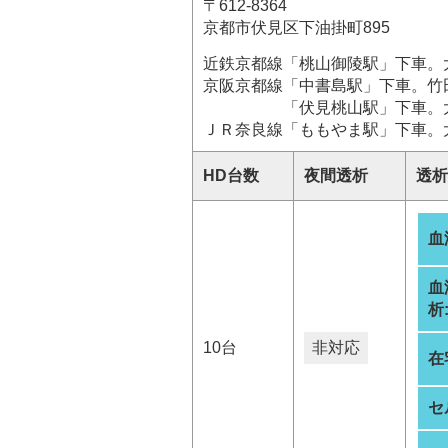
〒612-8364
京都市伏見区下油掛町895
近鉄京都線「桃山御陵駅」下車。
京阪京都線「中書島駅」下車。竹
「伏見桃山駅」下車。大手
ＪＲ奈良線「ももやま駅」下車。
HD台数
夜間透析
透析
血
血
析
10台
非対応
在
セ