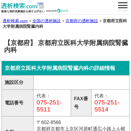
togg
全国の透析施設を検索する
メニュー
最適な透析医療施設を探すお手伝い
透析検索.com
全国の透析施設
京都府の透析施設
京都府立医科
大学附属病院腎臓内科
【京都府】 京都府立医科大学附属病院腎臓
内科
京都府立医科大学附属病院腎臓内科の詳細情報
施設区分
代表：
代表：
FAX番
075-251-
075-251-
電話番号
号
5511
5514
〒602-8566
京都府京都市上京区河原町通広小路上ル梶