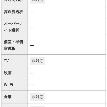
高血流透析
―
オーバーナ
―
イト透析
個室・半個
―
室透析
TV
非対応
映画
―
Wi-Fi
―
食事
非対応