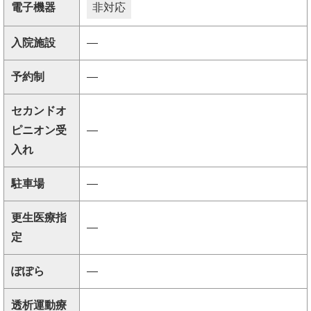
電子機器
非対応
入院施設
―
予約制
―
セカンドオ
ピニオン受
―
入れ
駐車場
―
更生医療指
―
定
ぽぽら
―
透析運動療