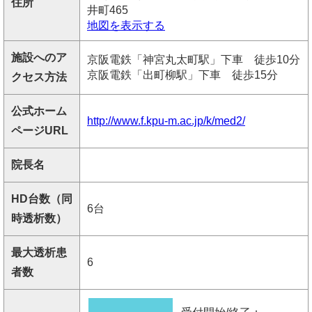
住所
井町465
地図を表示する
施設へのア
京阪電鉄「神宮丸太町駅」下車 徒歩10分
京阪電鉄「出町柳駅」下車 徒歩15分
クセス方法
公式ホーム
http://www.f.kpu-m.ac.jp/k/med2/
ページURL
院長名
HD台数（同
6台
時透析数）
最大透析患
6
者数