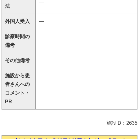
―
法
外国人受入
―
診察時間の
備考
その他備考
施設から患
者さんへの
コメント・
PR
施設ID：2635