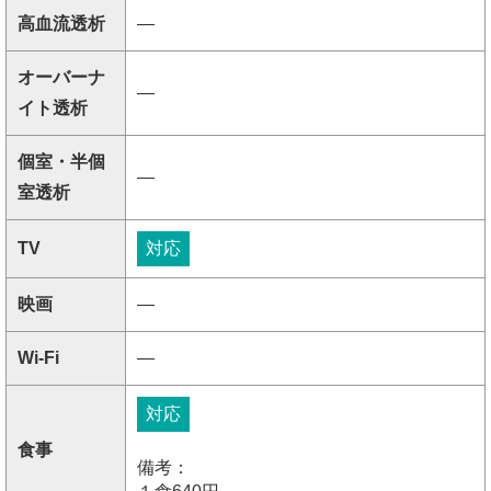
高血流透析
―
オーバーナ
―
イト透析
個室・半個
―
室透析
TV
対応
映画
―
Wi-Fi
―
対応
食事
備考：