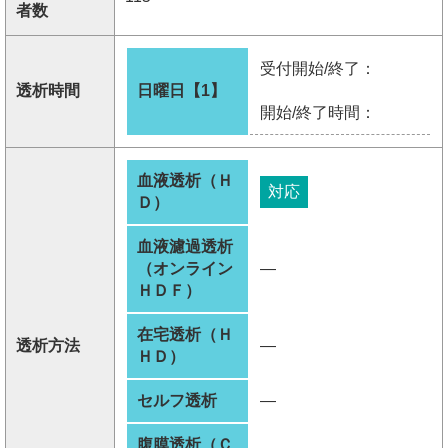
者数
受付開始/終了：
透析時間
日曜日【1】
開始/終了時間：
血液透析（Ｈ
対応
Ｄ）
血液濾過透析
（オンライン
―
ＨＤＦ）
在宅透析（Ｈ
透析方法
―
ＨＤ）
セルフ透析
―
腹膜透析（Ｃ