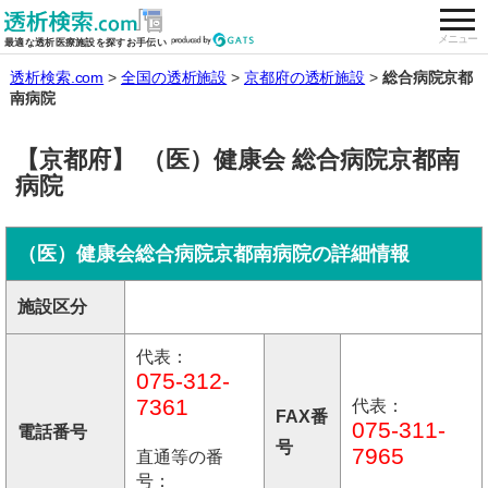
togg
全国の透析施設を検索する
メニュー
最適な透析医療施設を探すお手伝い
透析検索.com
全国の透析施設
京都府の透析施設
総合病院京都
南病院
【京都府】 （医）健康会 総合病院京都南
病院
（医）健康会総合病院京都南病院の詳細情報
施設区分
代表：
075-312-
7361
代表：
FAX番
075-311-
電話番号
号
7965
直通等の番
号：