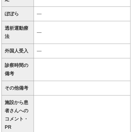
ぽぽら
―
透析運動療
―
法
外国人受入
―
診察時間の
備考
その他備考
施設から患
者さんへの
コメント・
PR