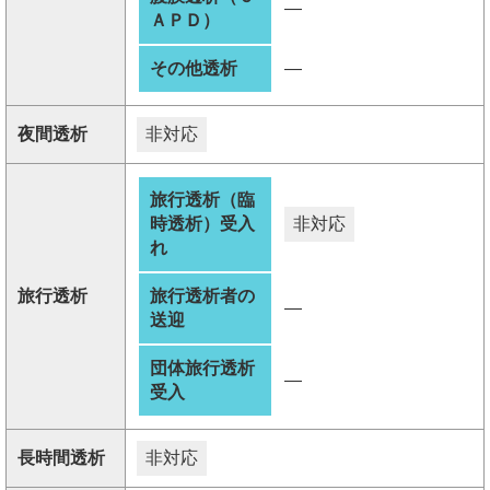
―
ＡＰＤ）
その他透析
―
夜間透析
非対応
旅行透析（臨
時透析）受入
非対応
れ
旅行透析
旅行透析者の
―
送迎
団体旅行透析
―
受入
長時間透析
非対応