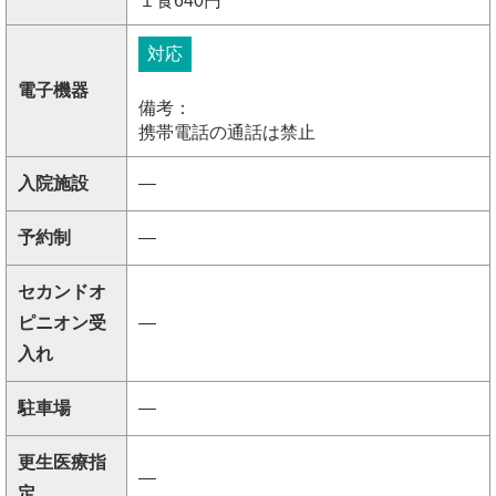
１食640円
対応
電子機器
備考：
携帯電話の通話は禁止
入院施設
―
予約制
―
セカンドオ
ピニオン受
―
入れ
駐車場
―
更生医療指
―
定