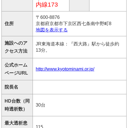
内線173
〒600-8876
住所
京都府京都市下京区西七条南中野町8
地図を表示する
施設へのア
JR東海道本線：『西大路』駅から徒歩約
13分。
クセス方法
公式ホーム
http://www.kyotominami.or.jp/
ページURL
院長名
HD台数（同
30台
時透析数）
最大透析患
115