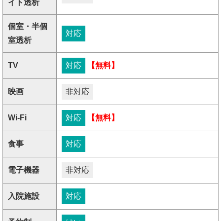
イト透析
個室・半個
対応
室透析
TV
対応
【無料】
映画
非対応
Wi-Fi
対応
【無料】
食事
対応
電子機器
非対応
入院施設
対応