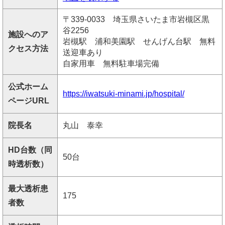
〒339-0033 埼玉県さいたま市岩槻区黒
谷2256
施設へのア
岩槻駅 浦和美園駅 せんげん台駅 無料
クセス方法
送迎車あり
自家用車 無料駐車場完備
公式ホーム
https://iwatsuki-minami.jp/hospital/
ページURL
院長名
丸山 泰幸
HD台数（同
50台
時透析数）
最大透析患
175
者数