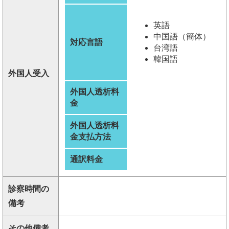
英語
中国語（簡体）
対応言語
台湾語
韓国語
外国人受入
外国人透析料
金
外国人透析料
金支払方法
通訳料金
診察時間の
備考
その他備考