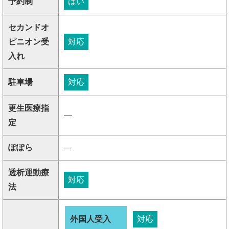
予約制
はい
セカンドオ
ピニオン受
対応
入れ
駐車場
対応
更生医療指
―
定
ぽぽら
―
透析運動療
対応
法
外国人受入
対応