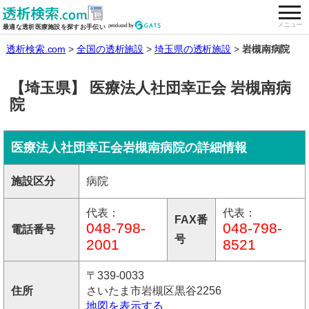
togg
全国の透析施設を検索する
メニュー
最適な透析医療施設を探すお手伝い
透析検索.com
全国の透析施設
埼玉県の透析施設
岩槻南病院
【埼玉県】 医療法人社団幸正会 岩槻南病
院
医療法人社団幸正会岩槻南病院の詳細情報
施設区分
病院
代表：
代表：
FAX番
048-798-
048-798-
電話番号
号
2001
8521
〒339-0033
住所
さいたま市岩槻区黒谷2256
地図を表示する