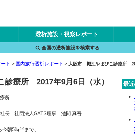
透析施設・視察レポート
全国の透析施設を検索する
国内旅行透析レポート
海外旅行透析レポート
ポート
国内旅行透析レポート
大阪市 堀江やまびこ診療所 20
診療所 2017年9月6日（水）
最近
療所
長 社団法人GATS理事 池間 真吾
から今朝5時半まで、