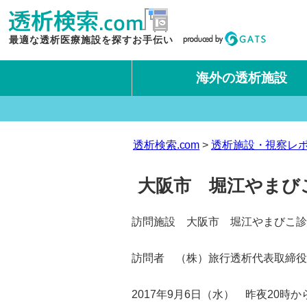
最適な透析医療施設を探すお手伝い
海外の透析施設
タイ王国
台湾
透析検索.com
透析施設・視察レ
大阪市 堀江やまびこ
訪問施設 大阪市 堀江やまびこ診
訪問者 （株）旅行透析代表取締役社
2017年9月6日（水） 昨夜20時