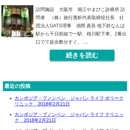
訪問施設 大阪市 堀江やまびこ診療所 訪
問者 （株）旅行透析代表取締役社長 社
団法人GATS理事 池間 真吾 地下鉄なんば
駅から千日前線で一駅、桜川駅下車。2番出
口でて徒歩数分すぐ。 …
続きを読む
最近の投稿
カンボジア・プノンペン ジャパン ライフ ポリーク
リニック 2018年2月21日
カンボジア・プノンペン ジャパン ライフ クリニッ
ク 2018年2月21日