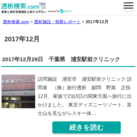
togg
全国の透析施設を検索する
メニュー
最適な透析医療施設を探すお手伝い
透析検索.com
透析施設・視察レポート
2017年12月
2017年12月
2017年12月29日 千葉県 浦安駅前クリニック
訪問施設 浦安市 浦安駅前クリニック 訪
問者 （株）旅行透析 顧問 野嵩 正恒
12月、家族で2泊3日の関東方面へ旅行に出
かけました。 東京ディズニーリゾート、富
士山を見ながらスキー体…
続きを読む