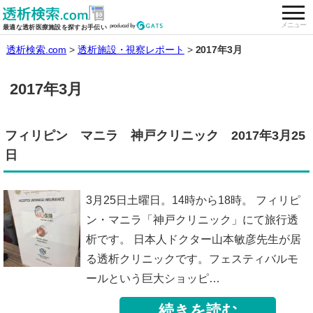
togg
全国の透析施設を検索する
メニュー
最適な透析医療施設を探すお手伝い
透析検索.com
透析施設・視察レポート
2017年3月
2017年3月
フィリピン マニラ 神戸クリニック 2017年3月25
日
3月25日土曜日。14時から18時。 フィリピ
ン・マニラ「神戸クリニック」にて旅行透
析です。 日本人ドクター山本敏彦先生が居
る透析クリニックです。フェスティバルモ
ールという巨大ショッピ…
続きを読む