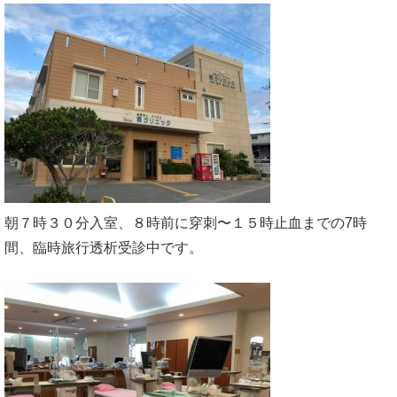
朝７時３０分入室、８時前に穿刺〜１５時止血までの7時
間、臨時旅行透析受診中です。