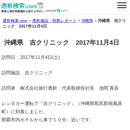
togg
全国の透析施設を検索する
メニュー
最適な透析医療施設を探すお手伝い
透析検索.com
透析施設・視察レポート
沖縄県
沖縄県 吉クリ
ニック 2017年11月4日
沖縄県 吉クリニック 2017年11月4日
訪問日 2017年11月4日(土)
訪問施設 吉クリニック
訪問者 株式会社旅行透析 代表取締役社長 池間 真吾
レンタカー運転で『吉クリニック』（沖縄県島尻郡南風原
町）に到着しました。
那覇市内ホテルから車で１０分、近いです。