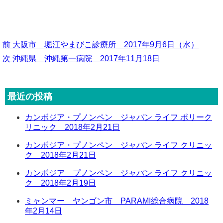
前
前
大阪市 堀江やまびこ診療所 2017年9月6日（水）
の
次
次
沖縄県 沖縄第一病院 2017年11月18日
投
投
の
稿
稿:
投
ナ
最近の投稿
稿:
ビ
カンボジア・プノンペン ジャパン ライフ ポリーク
ゲ
リニック 2018年2月21日
ー
カンボジア・プノンペン ジャパン ライフ クリニッ
シ
ク 2018年2月21日
ョ
カンボジア プノンペン ジャパン ライフ クリニッ
ン
ク 2018年2月19日
ミャンマー ヤンゴン市 PARAMI総合病院 2018
年2月14日