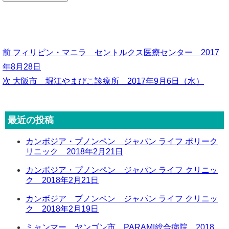
前
前
フィリピン・マニラ セントルクス医療センター 2017
の
年8月28日
投
投
次
次
大阪市 堀江やまびこ診療所 2017年9月6日（水）
稿
稿:
の
ナ
投
ビ
最近の投稿
稿:
ゲ
カンボジア・プノンペン ジャパン ライフ ポリーク
ー
リニック 2018年2月21日
シ
カンボジア・プノンペン ジャパン ライフ クリニッ
ョ
ク 2018年2月21日
ン
カンボジア プノンペン ジャパン ライフ クリニッ
ク 2018年2月19日
ミャンマー ヤンゴン市 PARAMI総合病院 2018