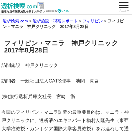
togg
全国の透析施設を検索する
メニュー
最適な透析医療施設を探すお手伝い
透析検索.com
透析施設・視察レポート
フィリピン
フィリピ
ン・マニラ 神戸クリニック 2017年8月28日
フィリピン・マニラ 神戸クリニック
2017年8月28日
訪問施設 神戸クリニック
訪問者 一般社団法人GATS理事 池間 真吾
(株)旅行透析兵庫支社長 宮崎 衛
今回のフィリピン・マニラ訪問の最重要目的は、マニラ・神
戸クリニックに、透析液のエキスパート楢村友隆先生（東亜
大学准教授・カンボジア国際大学客員教授）をお連れして透