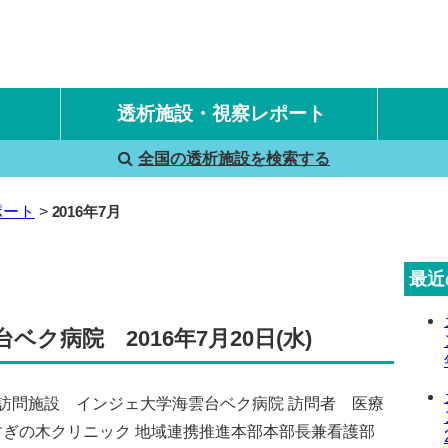
透析施設・視察レポート
全国の透析施設を検索する
国内旅行透析レポート
海外旅行透析レポート
ポート
2016年7月
最近
ク病院 2016年7月20日(水)
水) 訪問施設 インジェ大学海雲台ベク病院 訪問者 医療
すぎの木クリニック 地域連携推進本部本部長兼看護部