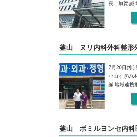
長 加賀 誠
釜山 ヌリ内科外科整形外科
7月20日(
小山すぎの
誠 地域連携
釜山 ボミルヨンセ内科医院