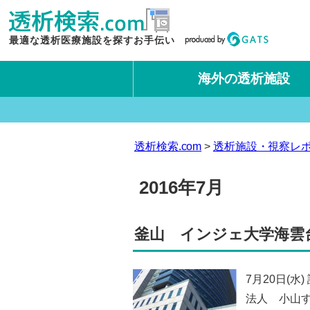
最適な透析医療施設を探すお手伝い
海外の透析施設
タイ王国
台湾
透析検索.com
透析施設・視察レ
2016年7月
釜山 インジェ大学海雲台ベ
7月20日(
法人 小山