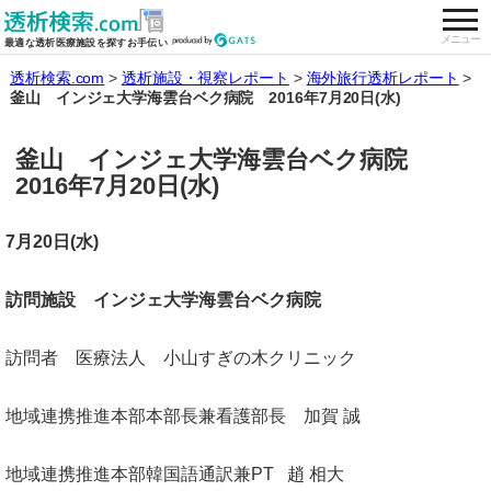
togg
全国の透析施設を検索する
メニュー
最適な透析医療施設を探すお手伝い
透析検索.com
透析施設・視察レポート
海外旅行透析レポート
釜山 インジェ大学海雲台ベク病院 2016年7月20日(水)
釜山 インジェ大学海雲台ベク病院
2016年7月20日(水)
7月20日(水)
訪問施設 インジェ大学海雲台ベク病院
訪問者 医療法人 小山すぎの木クリニック
地域連携推進本部本部長兼看護部長 加賀 誠
地域連携推進本部韓国語通訳兼PT 趙 相大