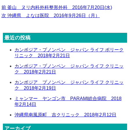
前
前
釜山 ヌリ内科外科整形外科 2016年7月20日(水)
の
次
次
沖縄県 よなは医院 2016年9月26日（月）
投
投
の
稿
稿:
投
ナ
最近の投稿
稿:
ビ
カンボジア・プノンペン ジャパン ライフ ポリーク
ゲ
リニック 2018年2月21日
ー
カンボジア・プノンペン ジャパン ライフ クリニッ
シ
ク 2018年2月21日
ョ
カンボジア プノンペン ジャパン ライフ クリニッ
ン
ク 2018年2月19日
ミャンマー ヤンゴン市 PARAMI総合病院 2018
年2月14日
沖縄県南風原町 吉クリニック 2018年2月12日
アーカイブ