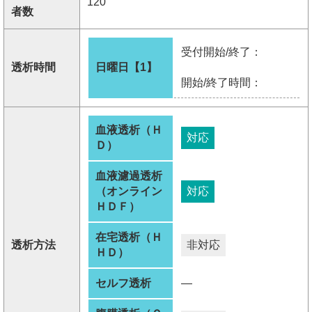
120
者数
受付開始/終了：
透析時間
日曜日【1】
開始/終了時間：
血液透析（Ｈ
対応
Ｄ）
血液濾過透析
（オンライン
対応
ＨＤＦ）
在宅透析（Ｈ
透析方法
非対応
ＨＤ）
セルフ透析
―