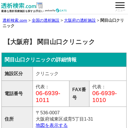
togg
全国の透析施設を検索する
メニュー
最適な透析医療施設を探すお手伝い
透析検索.com
全国の透析施設
大阪府の透析施設
関目山口クリ
ニック
【大阪府】 関目山口クリニック
関目山口クリニックの詳細情報
施設区分
クリニック
代表：
代表：
FAX番
06-6939-
06-6939-
電話番号
号
1011
1010
〒536-0007
住所
大阪府城東区成育5丁目1-31
地図を表示する