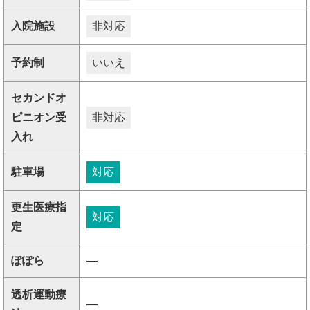
入院施設
非対応
予約制
いいえ
セカンドオ
ピニオン受
非対応
入れ
駐車場
対応
更生医療指
対応
定
ぽぽら
―
透析運動療
―