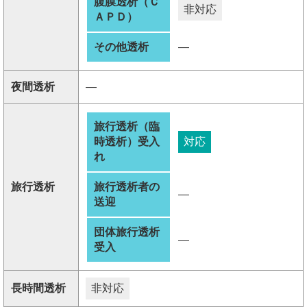
腹膜透析（Ｃ
非対応
ＡＰＤ）
その他透析
―
夜間透析
―
旅行透析（臨
時透析）受入
対応
れ
旅行透析
旅行透析者の
―
送迎
団体旅行透析
―
受入
長時間透析
非対応