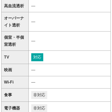
高血流透析
―
オーバーナ
―
イト透析
個室・半個
―
室透析
TV
対応
映画
―
Wi-Fi
―
食事
非対応
電子機器
非対応