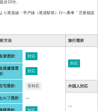
徒歩10分。
場より尾道線・早戸線（尾道駅前）行へ乗車「児童相談
析方法
旅行透析
血液透析:
対応
対応
血液濾過透
対応
析:
在宅透析:
非対応
外国人対応
セルフ透析:
―
―
腹膜透析:
対応