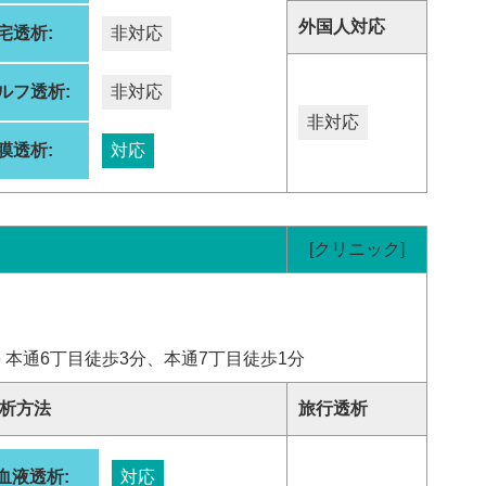
外国人対応
宅透析:
非対応
ルフ透析:
非対応
非対応
膜透析:
対応
[クリニック]
 本通6丁目徒歩3分、本通7丁目徒歩1分
析方法
旅行透析
血液透析:
対応