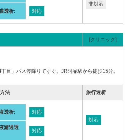
非対応
膜透析:
対応
[クリニック]
丁目」バス停降りてすぐ。JR阿品駅から徒歩15分。
方法
旅行透析
液透析:
対応
対応
液濾過透
対応
: