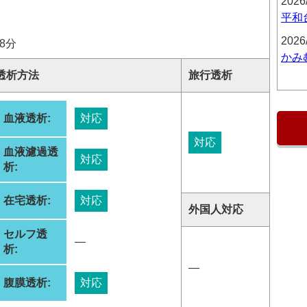
2026
平和
2026
8分
かみ
透析方法
旅行透析
血液透析:
対応
対応
血液濾過透
対応
析:
在宅透析:
対応
外国人対応
セルフ透
―
析:
―
腹膜透析:
対応