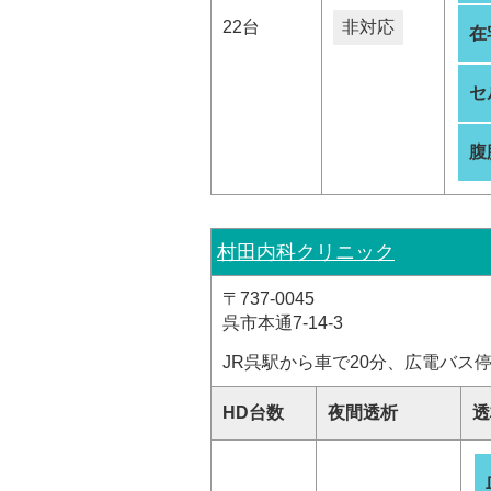
22台
非対応
在
セ
腹
村田内科クリニック
〒737-0045
呉市本通7-14-3
JR呉駅から車で20分、広電バス停
HD台数
夜間透析
透