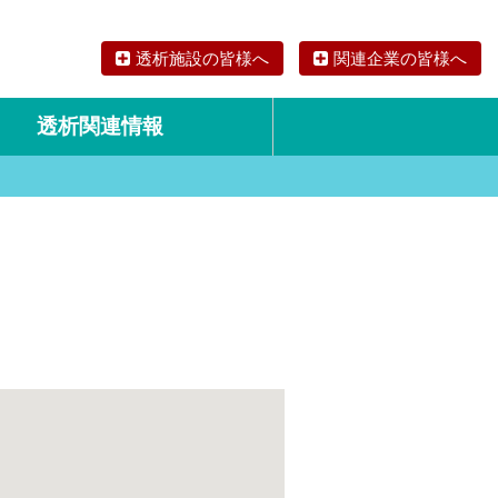
透析施設の皆様へ
関連企業の皆様へ
透析関連情報
論文・リサーチ
海外の透析食