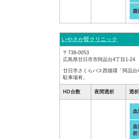
腹
いやさか腎クリニック
〒738-0053
広島県廿日市市阿品台4丁目1-24
廿日市さくらバス西循環「阿品台4
駐車場有。
HD台数
夜間透析
透析
血
血
析