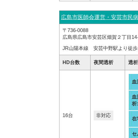
広島市医師会運営・安芸市民
〒736-0088
広島県広島市安芸区畑賀２丁目14-
JR山陽本線 安芸中野駅より徒歩
HD台数
夜間透析
透析
血
血
析
16台
非対応
在
セ