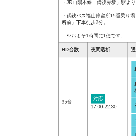
・JR山陽本線「備後赤坂」駅より
・鞆鉄バス福山停留所15番乗り
所前」下車徒歩2分。
※およそ1時間に1便です。
HD台数
夜間透析
透
対応
35台
17:00-22:30