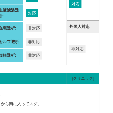
対応
血液濾過透
対応
析:
外国人対応
在宅透析:
非対応
セルフ透析:
非対応
非対応
腹膜透析:
非対応
[クリニック]
1
）から南に入ってスグ。