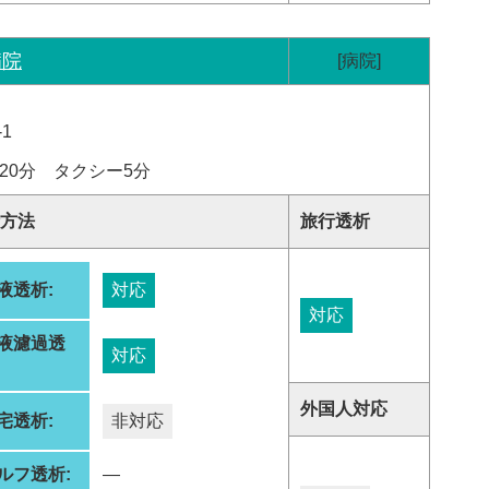
病院
[病院]
1
20分 タクシー5分
方法
旅行透析
液透析:
対応
対応
液濾過透
対応
:
外国人対応
宅透析:
非対応
ルフ透析:
―