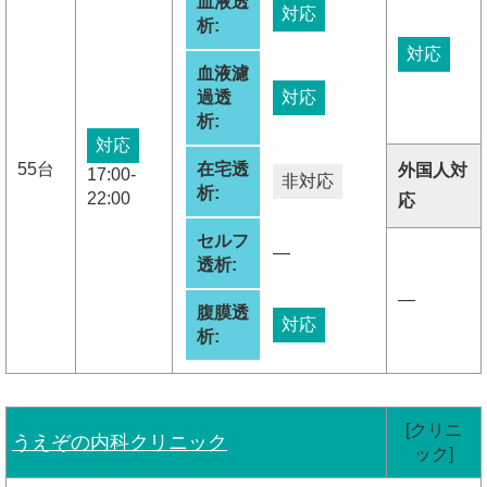
血液透
対応
析:
対応
血液濾
過透
対応
析:
対応
55台
在宅透
外国人対
17:00-
非対応
析:
22:00
応
セルフ
―
透析:
―
腹膜透
対応
析:
[クリニ
うえぞの内科クリニック
ック]