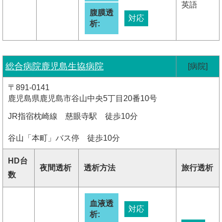
英語
腹膜透
対応
析:
総合病院鹿児島生協病院
[病院]
〒891-0141
鹿児島県鹿児島市谷山中央5丁目20番10号
JR指宿枕崎線 慈眼寺駅 徒歩10分
谷山「本町」バス停 徒歩10分
HD台
夜間透析
透析方法
旅行透析
数
血液透
対応
析: