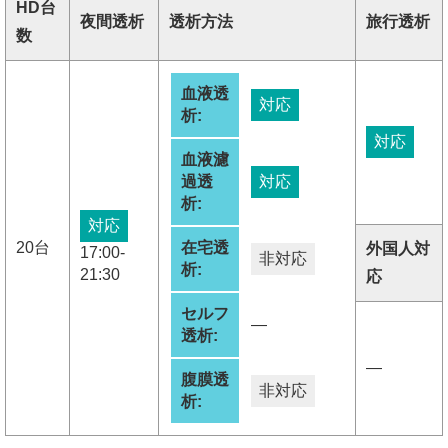
HD台
夜間透析
透析方法
旅行透析
数
血液透
対応
析:
対応
血液濾
過透
対応
析:
対応
20台
在宅透
外国人対
17:00-
非対応
析:
21:30
応
セルフ
―
透析:
―
腹膜透
非対応
析: