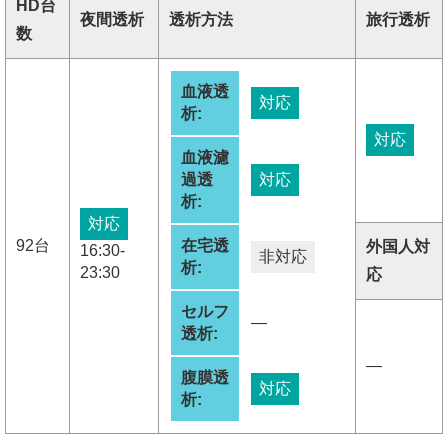
HD台
夜間透析
透析方法
旅行透析
数
血液透
対応
析:
対応
血液濾
過透
対応
析:
対応
92台
在宅透
外国人対
16:30-
非対応
析:
23:30
応
セルフ
―
透析:
―
腹膜透
対応
析: