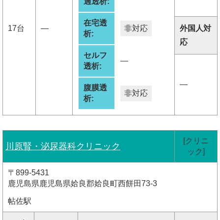
過透析:
在宅透
17台
―
非対応
外国人対
析:
応
セルフ
―
透析:
―
腹膜透
非対応
析:
[クリニ
川原腎・泌尿器科クリニック
ック]
〒899-5431
鹿児島県鹿児島県姶良郡姶良町西餅田73-3
帖佐駅