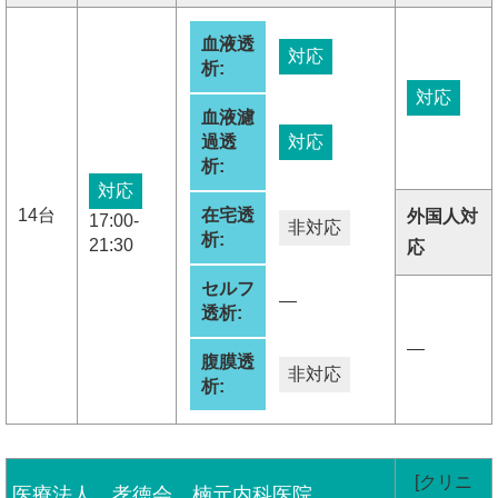
血液透
対応
析:
対応
血液濾
過透
対応
析:
対応
14台
在宅透
外国人対
17:00-
非対応
析:
21:30
応
セルフ
―
透析:
―
腹膜透
非対応
析:
[クリニ
医療法人 孝徳会 楠元内科医院