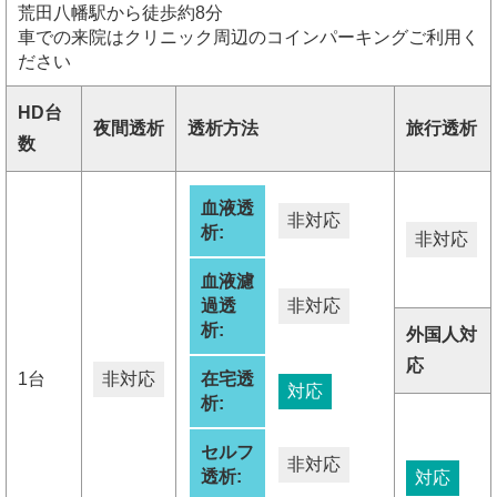
荒田八幡駅から徒歩約8分
車での来院はクリニック周辺のコインパーキングご利用く
ださい
HD台
夜間透析
透析方法
旅行透析
数
血液透
非対応
析:
非対応
血液濾
過透
非対応
析:
外国人対
応
1台
非対応
在宅透
対応
析:
セルフ
非対応
透析:
対応