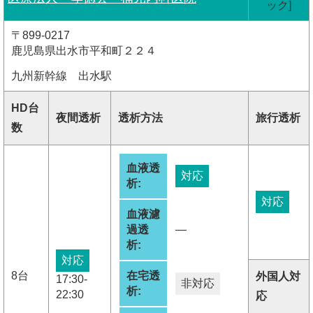
ック]
〒899-0217
鹿児島県出水市平和町２２４
九州新幹線 出水駅
HD台
夜間透析
透析方法
旅行透析
数
血液透
対応
析:
対応
血液濾
過透
―
析:
対応
8台
在宅透
外国人対
17:30-
非対応
析:
22:30
応