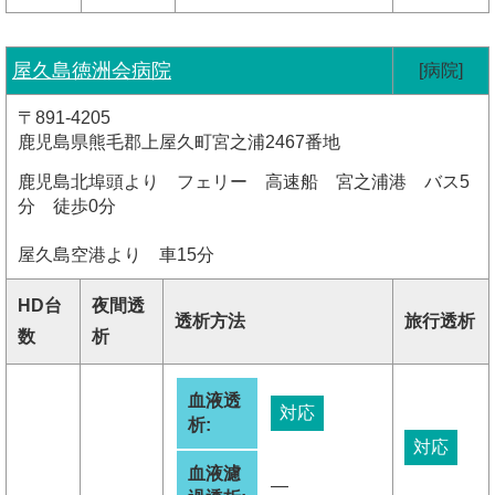
屋久島徳洲会病院
[病院]
〒891-4205
鹿児島県熊毛郡上屋久町宮之浦2467番地
鹿児島北埠頭より フェリー 高速船 宮之浦港 バス5
分 徒歩0分
屋久島空港より 車15分
HD台
夜間透
透析方法
旅行透析
数
析
血液透
対応
析:
対応
血液濾
―