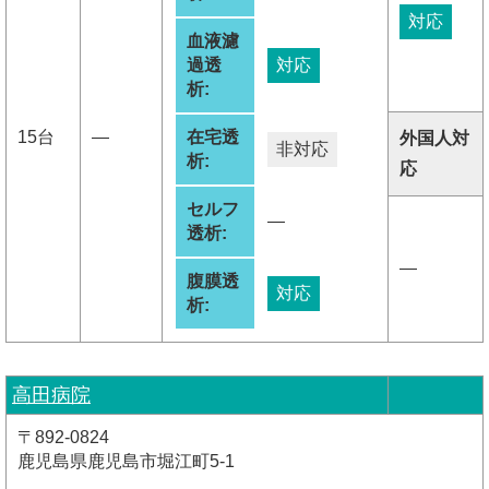
対応
血液濾
過透
対応
析:
15台
―
在宅透
外国人対
非対応
析:
応
セルフ
―
透析:
―
腹膜透
対応
析:
高田病院
〒892-0824
鹿児島県鹿児島市堀江町5-1