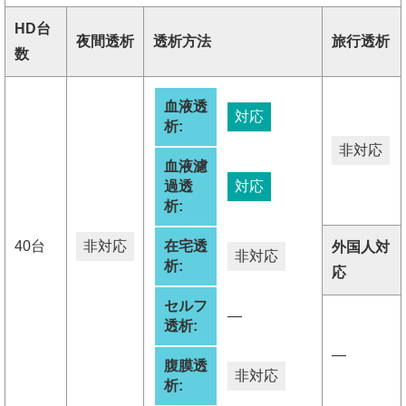
HD台
夜間透析
透析方法
旅行透析
数
血液透
対応
析:
非対応
血液濾
過透
対応
析:
40台
非対応
在宅透
外国人対
非対応
析:
応
セルフ
―
透析:
―
腹膜透
非対応
析: