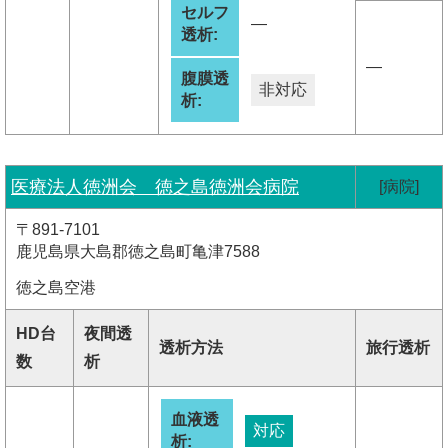
セルフ
―
透析:
―
腹膜透
非対応
析:
医療法人徳洲会 徳之島徳洲会病院
[病院]
〒891-7101
鹿児島県大島郡徳之島町亀津7588
徳之島空港
HD台
夜間透
透析方法
旅行透析
数
析
血液透
対応
析: