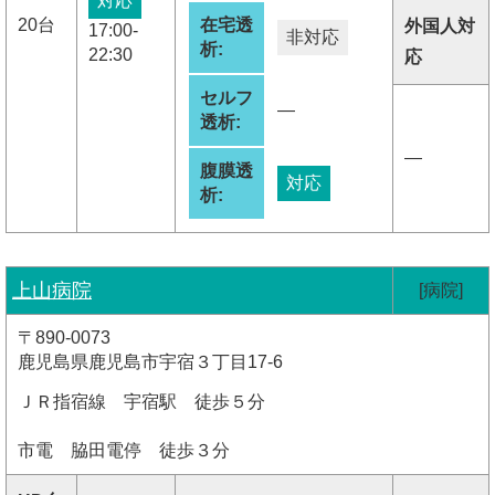
対応
20台
在宅透
外国人対
17:00-
非対応
析:
22:30
応
セルフ
―
透析:
―
腹膜透
対応
析:
上山病院
[病院]
〒890-0073
鹿児島県鹿児島市宇宿３丁目17-6
ＪＲ指宿線 宇宿駅 徒歩５分
市電 脇田電停 徒歩３分