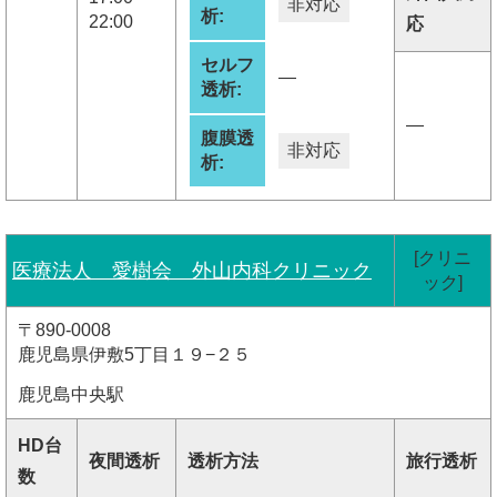
非対応
析:
22:00
応
セルフ
―
透析:
―
腹膜透
非対応
析:
[クリニ
医療法人 愛樹会 外山内科クリニック
ック]
〒890-0008
鹿児島県伊敷5丁目１９−２５
鹿児島中央駅
HD台
夜間透析
透析方法
旅行透析
数