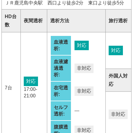
ＪＲ鹿児島中央駅 西口より徒歩2分 東口より徒歩5分
HD台
夜間透析
透析方法
旅行透析
数
血液透
対応
析:
対応
血液濾
過透
非対応
析:
外国人対
対応
応
7台
在宅透
17:00-
非対応
析:
21:00
セルフ
―
透析:
非対応
腹膜透
非対応