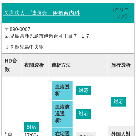
[クリニ
医療法人 誠康会 伊敷台内科
ック]
〒890-0007
鹿児島県鹿児島市伊敷台４丁目７−１７
ＪＲ鹿児島中央駅
HD台
夜間透析
透析方法
旅行透析
数
血液透
対応
析:
対応
血液濾
過透
対応
析:
対応
9台
在宅透
外国人対
17:00-