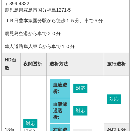
〒899-4332
鹿児島県霧島市国分福島1271-5
ＪＲ日豊本線国分駅から徒歩１５分、車で５分
鹿児島空港から車で２０分
隼人道路隼人東ICから車で１０分
HD台
夜間透析
透析方法
旅行透析
数
血液透
対応
析:
対応
血液濾
過透
対応
析:
対応
18台
在宅透
外国人対