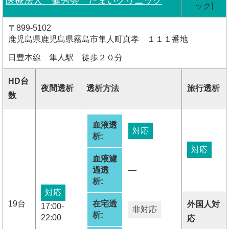
医療法人 健秀会 たまいクリニック
ック]
〒899-5102
鹿児島県鹿児島県霧島市隼人町真孝 １１１番地
日豊本線 隼人駅 徒歩２０分
HD台
夜間透析
透析方法
旅行透析
数
血液透
対応
析:
対応
血液濾
過透
―
析:
対応
19台
在宅透
外国人対
17:00-
非対応
析:
22:00
応