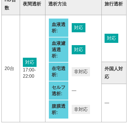
夜間透析
透析方法
旅行透析
数
血液透
対応
析:
対応
血液濾
過透
対応
析:
対応
20台
在宅透
外国人対
17:00-
非対応
析:
22:00
応
セルフ
―
透析:
―
腹膜透
非対応
析: