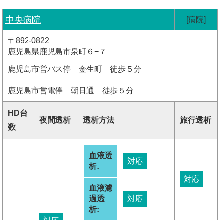
中央病院
[病院]
〒892-0822
鹿児島県鹿児島市泉町６−７
鹿児島市営バス停 金生町 徒歩５分
鹿児島市営電停 朝日通 徒歩５分
HD台
夜間透析
透析方法
旅行透析
数
血液透
対応
析:
対応
血液濾
過透
対応
析: