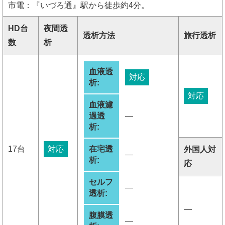
市電：『いづろ通』駅から徒歩約4分。
HD台
夜間透
透析方法
旅行透析
数
析
血液透
対応
析:
対応
血液濾
過透
―
析:
17台
対応
在宅透
外国人対
―
析:
応
セルフ
―
透析:
―
腹膜透
―