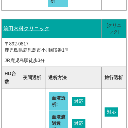
析:
[クリニ
前田内科クリニック
ック]
〒892-0817
鹿児島県鹿児島市小川町9番1号
JR鹿児島駅徒歩3分
HD台
夜間透析
透析方法
旅行透析
数
血液透
対応
析:
対応
血液濾
過透
対応