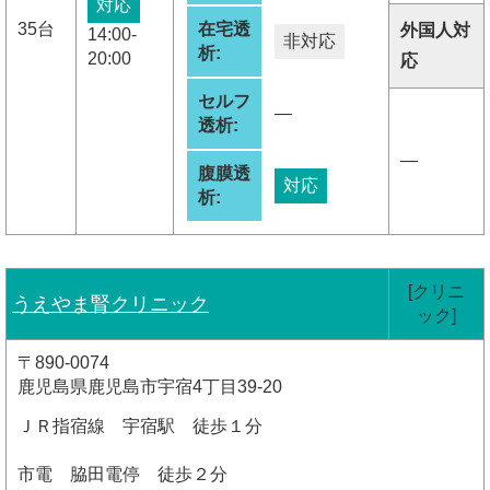
対応
35台
在宅透
外国人対
14:00-
非対応
析:
20:00
応
セルフ
―
透析:
―
腹膜透
対応
析:
[クリニ
うえやま腎クリニック
ック]
〒890-0074
鹿児島県鹿児島市宇宿4丁目39-20
ＪＲ指宿線 宇宿駅 徒歩１分
市電 脇田電停 徒歩２分