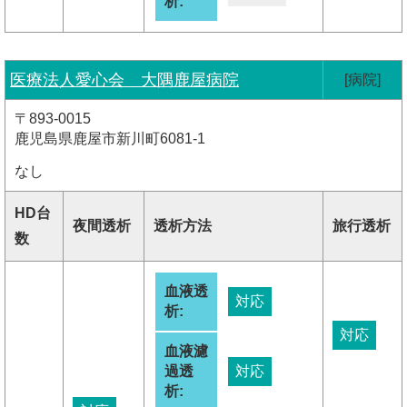
析:
医療法人愛心会 大隅鹿屋病院
[病院]
〒893-0015
鹿児島県鹿屋市新川町6081-1
なし
HD台
夜間透析
透析方法
旅行透析
数
血液透
対応
析:
対応
血液濾
過透
対応
析: