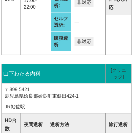
17:00-
非対応
析:
22:00
応
セルフ
―
透析:
―
腹膜透
非対応
析:
[クリニ
山下わたる内科
ック]
〒899-5421
鹿児島県姶良郡姶良町東餅田424-1
JR帖佐駅
HD台
夜間透析
透析方法
旅行透析
数