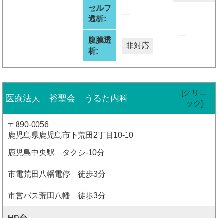
セルフ
―
透析:
―
腹膜透
非対応
析:
[クリニ
医療法人 裕聖会 うるた内科
ック]
〒890-0056
鹿児島県鹿児島市下荒田2丁目10-10
鹿児島中央駅 タクシ-10分
市電荒田八幡電停 徒歩3分
市営バス荒田八幡 徒歩3分
HD台