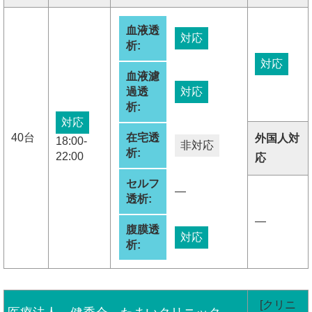
血液透
対応
析:
対応
血液濾
過透
対応
析:
対応
40台
在宅透
外国人対
18:00-
非対応
析:
22:00
応
セルフ
―
透析:
―
腹膜透
対応
析:
[クリニ