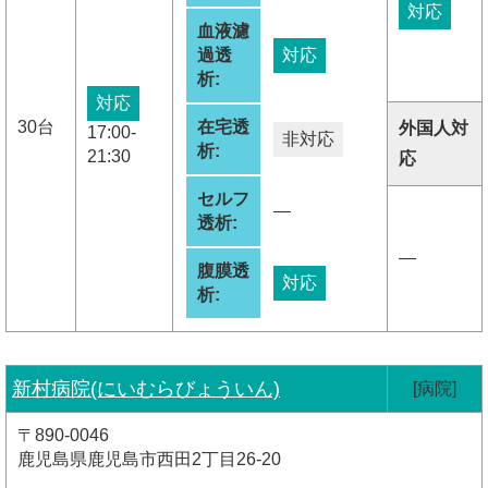
対応
血液濾
過透
対応
析:
対応
30台
在宅透
外国人対
17:00-
非対応
析:
21:30
応
セルフ
―
透析:
―
腹膜透
対応
析:
新村病院(にいむらびょういん)
[病院]
〒890-0046
鹿児島県鹿児島市西田2丁目26-20