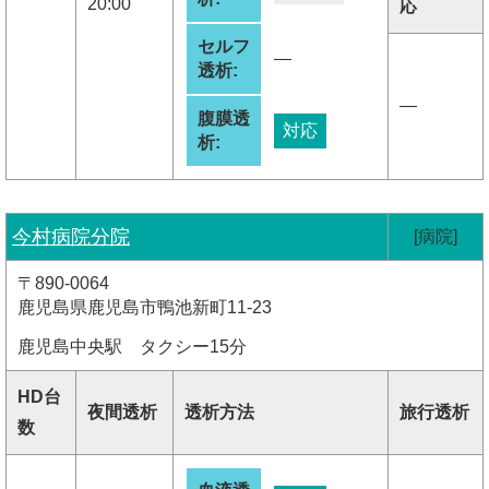
20:00
応
セルフ
―
透析:
―
腹膜透
対応
析:
今村病院分院
[病院]
〒890-0064
鹿児島県鹿児島市鴨池新町11-23
鹿児島中央駅 タクシー15分
HD台
夜間透析
透析方法
旅行透析
数