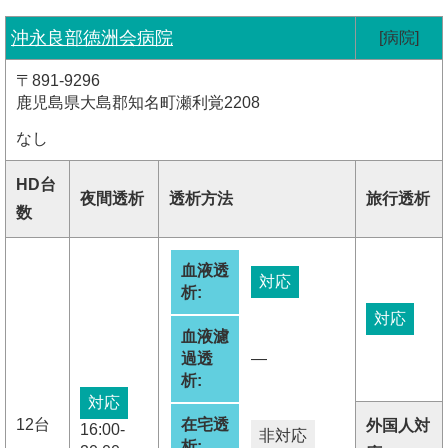
沖永良部徳洲会病院
[病院]
〒891-9296
鹿児島県大島郡知名町瀬利覚2208
なし
HD台
夜間透析
透析方法
旅行透析
数
血液透
対応
析:
対応
血液濾
過透
―
析:
対応
12台
在宅透
外国人対
16:00-
非対応
析: