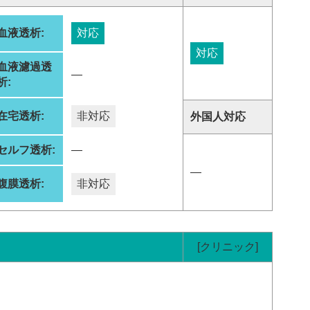
血液透析:
対応
対応
血液濾過透
―
析:
在宅透析:
非対応
外国人対応
セルフ透析:
―
―
腹膜透析:
非対応
[クリニック]