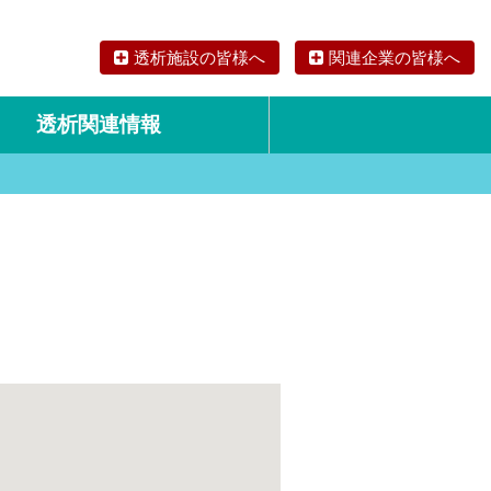
透析施設の皆様へ
関連企業の皆様へ
透析関連情報
論文・リサーチ
海外の透析食