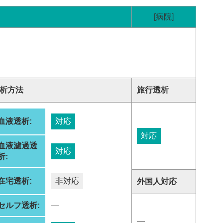
[病院]
析方法
旅行透析
血液透析:
対応
対応
血液濾過透
対応
析:
在宅透析:
非対応
外国人対応
セルフ透析:
―
―