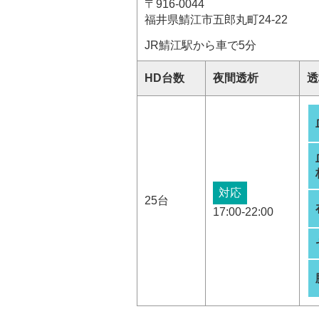
〒916-0044
福井県鯖江市五郎丸町24-22
JR鯖江駅から車で5分
HD台数
夜間透析
透
対応
25台
17:00-22:00