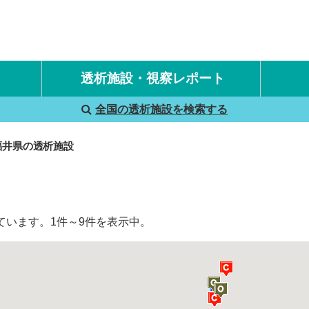
透析施設・視察レポート
全国の透析施設を検索する
国内旅行透析レポート
海外旅行透析レポート
福井県の透析施設
ています。1件～9件を表示中。