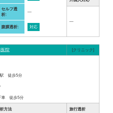
セルフ透
―
析:
―
腹膜透析:
対応
科医院
[クリニック]
駅 徒歩5分
分
下車 徒歩5分
析方法
旅行透析