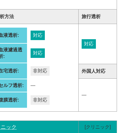
析方法
旅行透析
血液透析:
対応
対応
血液濾過透
対応
析:
在宅透析:
非対応
外国人対応
セルフ透析:
―
―
腹膜透析:
非対応
リニック
[クリニック]