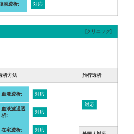
腹膜透析:
対応
[クリニック]
透析方法
旅行透析
血液透析:
対応
対応
血液濾過透
対応
析:
在宅透析:
対応
外国人対応