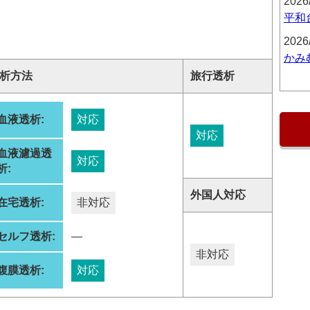
2026
平和
2026
かみ
析方法
旅行透析
血液透析:
対応
対応
血液濾過透
対応
析:
外国人対応
在宅透析:
非対応
セルフ透析:
―
非対応
腹膜透析:
対応