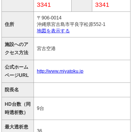
3341
3341
〒906-0014
住所
沖縄県宮古島市平良字松原552-1
地図を表示する
施設へのア
宮古空港
クセス方法
公式ホーム
http://www.miyatoku.jp
ページURL
院長名
HD台数（同
9台
時透析数）
最大透析患
36