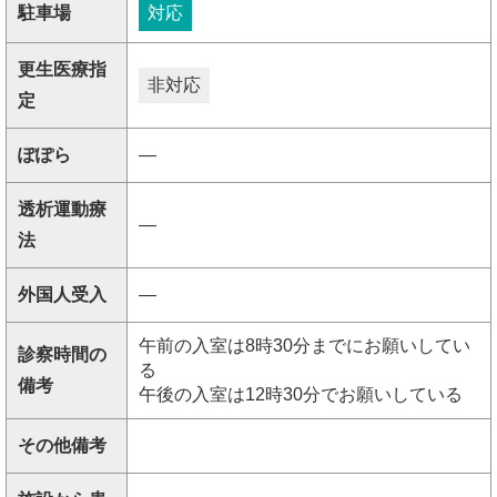
駐車場
対応
更生医療指
非対応
定
ぽぽら
―
透析運動療
―
法
外国人受入
―
午前の入室は8時30分までにお願いしてい
診察時間の
る
備考
午後の入室は12時30分でお願いしている
その他備考