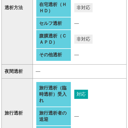
在宅透析（Ｈ
透析方法
非対応
ＨＤ）
セルフ透析
―
腹膜透析（Ｃ
非対応
ＡＰＤ）
その他透析
―
夜間透析
―
旅行透析（臨
時透析）受入
対応
れ
旅行透析
旅行透析者の
―
送迎