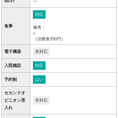
Wi-Fi
―
対応
食事
備考：
○
（治療食350円）
電子機器
非対応
入院施設
対応
予約制
はい
セカンドオ
ピニオン受
非対応
入れ