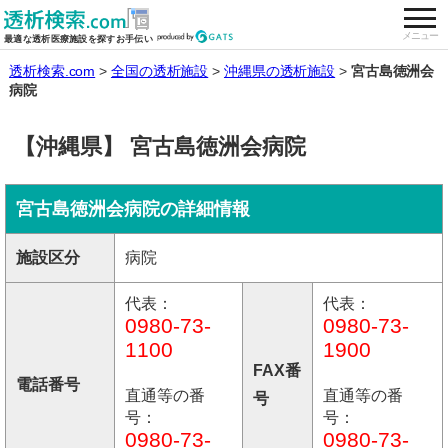
togg
全国の透析施設を検索する
メニュー
最適な透析医療施設を探すお手伝い
透析検索.com
全国の透析施設
沖縄県の透析施設
宮古島徳洲会
病院
【沖縄県】 宮古島徳洲会病院
宮古島徳洲会病院の詳細情報
施設区分
病院
代表：
代表：
0980-73-
0980-73-
1100
1900
FAX番
電話番号
直通等の番
直通等の番
号
号：
号：
0980-73-
0980-73-