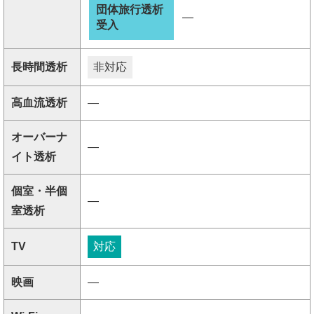
団体旅行透析
―
受入
長時間透析
非対応
高血流透析
―
オーバーナ
―
イト透析
個室・半個
―
室透析
TV
対応
映画
―