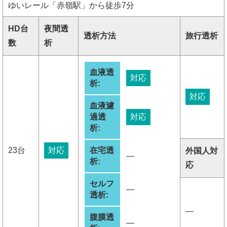
ゆいレール「赤嶺駅」から徒歩7分
HD台
夜間透
透析方法
旅行透析
数
析
血液透
対応
析:
対応
血液濾
過透
対応
析:
23台
対応
在宅透
外国人対
―
析:
応
セルフ
―
透析:
―
腹膜透
―