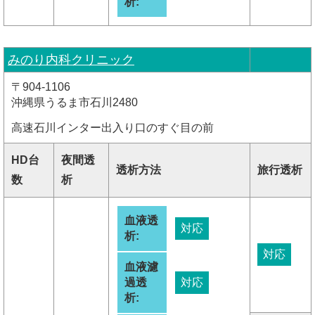
析:
みのり内科クリニック
〒904-1106
沖縄県うるま市石川2480
高速石川インター出入り口のすぐ目の前
HD台
夜間透
透析方法
旅行透析
数
析
血液透
対応
析:
対応
血液濾
過透
対応
析: