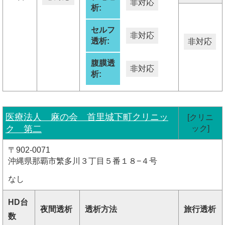
非対応
析:
セルフ
非対応
透析:
非対応
腹膜透
非対応
析:
医療法人 麻の会 首里城下町クリニッ
[クリニ
ク 第二
ック]
〒902-0071
沖縄県那覇市繁多川３丁目５番１８−４号
なし
HD台
夜間透析
透析方法
旅行透析
数