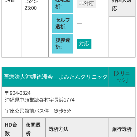
外国人対
15:45-
非対応
析:
23:00
応
セルフ
―
透析:
―
腹膜透
対応
析:
[クリニ
医療法人沖縄徳洲会 よみたんクリニック
ック]
〒904-0324
沖縄県中頭郡読谷村字長浜1774
宇座公民館前バス停 徒歩5分
HD台
夜間透
透析方法
旅行透析
数
析