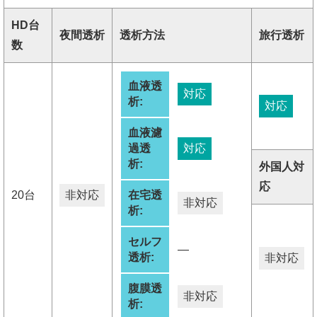
HD台
夜間透析
透析方法
旅行透析
数
血液透
対応
析:
対応
血液濾
過透
対応
析:
外国人対
応
20台
非対応
在宅透
非対応
析:
セルフ
―
透析:
非対応
腹膜透
非対応
析: