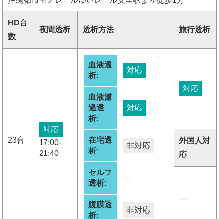
沖縄都市モノレールゆいレール安里駅より徒歩1分
HD台
夜間透析
透析方法
旅行透析
数
血液透
対応
析:
対応
血液濾
過透
対応
析:
対応
23台
在宅透
外国人対
17:00-
非対応
析:
21:40
応
セルフ
―
透析:
―
腹膜透
非対応
析: