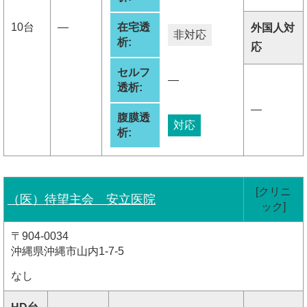
10台
―
在宅透
外国人対
非対応
析:
応
セルフ
―
透析:
―
腹膜透
対応
析:
[クリニ
（医）待望主会 安立医院
ック]
〒904-0034
沖縄県沖縄市山内1-7-5
なし