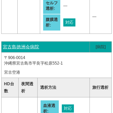
セルフ
―
透析:
―
腹膜透
対応
析:
宮古島徳洲会病院
[病院]
〒906-0014
沖縄県宮古島市平良字松原552-1
宮古空港
HD台
夜間透
透析方法
旅行透析
数
析
血液透
対応
析: