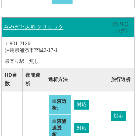
[クリニ
みやざと内科クリニック
ック]
〒901-2126
沖縄県浦添市宮城2-17-1
最寄り駅 無し
HD台
夜間透
透析方法
旅行透析
数
析
血液透
対応
析:
対応
血液濾
過透
対応
析: