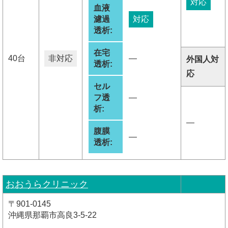
対応
血液
濾過
対応
透析:
在宅
40台
非対応
―
外国人対
透析:
応
セル
フ透
―
析:
―
腹膜
―
透析:
おおうらクリニック
〒901-0145
沖縄県那覇市高良3-5-22