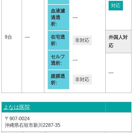
対応
血液濾
過透
―
析:
9台
―
在宅透
外国人対
非対応
析:
応
セルフ
―
透析:
―
腹膜透
非対応
析:
よなは医院
〒907-0024
沖縄県石垣市新川2287-35