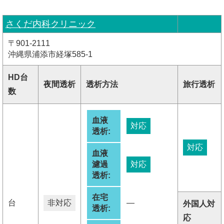
さくだ内科クリニック
〒901-2111
沖縄県浦添市経塚585-1
HD台
夜間透析
透析方法
旅行透析
数
血液
対応
透析:
対応
血液
濾過
対応
透析:
在宅
台
非対応
―
外国人対
透析:
応