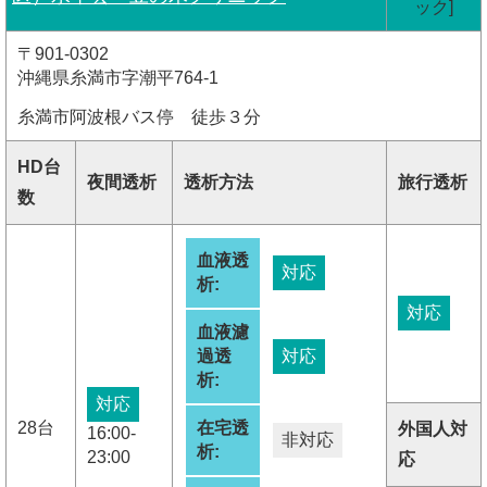
ック]
〒901-0302
沖縄県糸満市字潮平764-1
糸満市阿波根バス停 徒歩３分
HD台
夜間透析
透析方法
旅行透析
数
血液透
対応
析:
対応
血液濾
過透
対応
析:
対応
28台
在宅透
外国人対
16:00-
非対応
析:
23:00
応