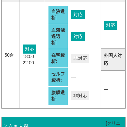
血液透
対応
析:
対応
血液濾
過透
対応
析:
対応
50台
在宅透
外国人対
18:00-
非対応
析:
22:00
応
セルフ
―
透析:
―
腹膜透
非対応
析:
[クリニ
とうま内科