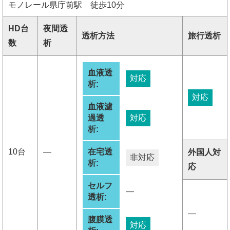
モノレール県庁前駅 徒歩10分
HD台
夜間透
透析方法
旅行透析
数
析
血液透
対応
析:
対応
血液濾
過透
対応
析:
10台
―
在宅透
外国人対
非対応
析:
応
セルフ
―
透析:
―
腹膜透
対応