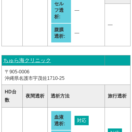
セル
フ透
―
析:
―
腹膜
―
透析:
ちゅら海クリニック
〒905-0006
沖縄県名護市宇茂佐1710-25
HD台
夜間透析
透析方法
旅行透析
数
血液
対応
透析: