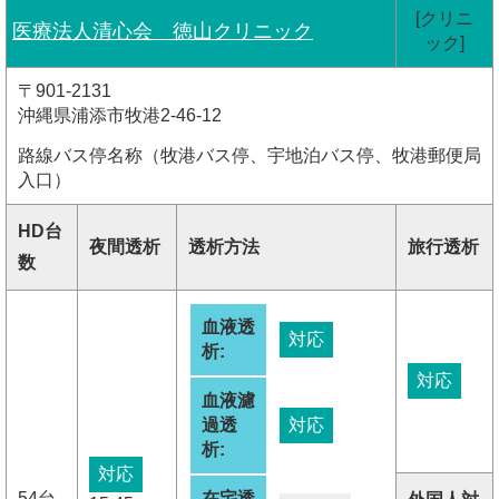
[クリニ
医療法人清心会 徳山クリニック
ック]
〒901-2131
沖縄県浦添市牧港2-46-12
路線バス停名称（牧港バス停、宇地泊バス停、牧港郵便局
入口）
HD台
夜間透析
透析方法
旅行透析
数
血液透
対応
析:
対応
血液濾
過透
対応
析:
対応
54台
在宅透