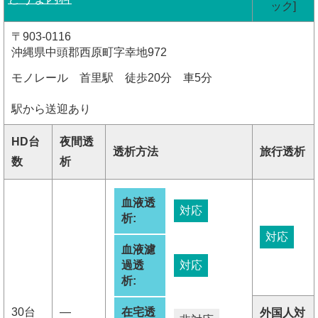
ック]
〒903-0116
沖縄県中頭郡西原町字幸地972
モノレール 首里駅 徒歩20分 車5分
駅から送迎あり
HD台
夜間透
透析方法
旅行透析
数
析
血液透
対応
析:
対応
血液濾
過透
対応
析:
30台
―
在宅透
外国人対