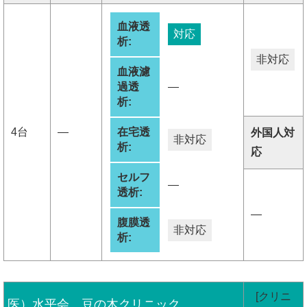
血液透
対応
析:
非対応
血液濾
過透
―
析:
4台
―
在宅透
外国人対
非対応
析:
応
セルフ
―
透析:
―
腹膜透
非対応
析:
[クリニ
医）水平会 豆の木クリニック