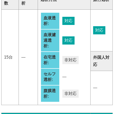
数
析
血液透
対応
析:
対応
血液濾
過透
対応
析:
15台
―
在宅透
外国人対
非対応
析:
応
セルフ
―
透析:
―
腹膜透
非対応
析: