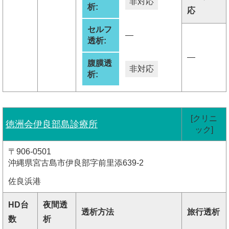
非対応
析:
応
セルフ
―
透析:
―
腹膜透
非対応
析:
[クリニ
徳洲会伊良部島診療所
ック]
〒906-0501
沖縄県宮古島市伊良部字前里添639-2
佐良浜港
HD台
夜間透
透析方法
旅行透析
数
析