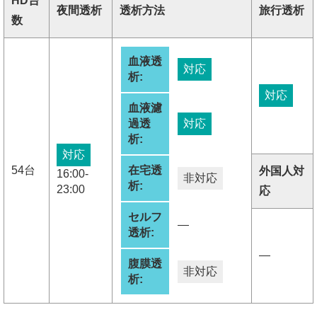
HD台
夜間透析
透析方法
旅行透析
数
血液透
対応
析:
対応
血液濾
過透
対応
析:
対応
54台
在宅透
外国人対
16:00-
非対応
析:
23:00
応
セルフ
―
透析:
―
腹膜透
非対応
析: