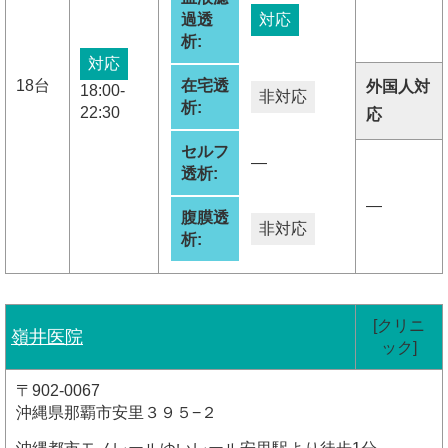
過透
対応
析:
対応
18台
在宅透
外国人対
18:00-
非対応
析:
22:30
応
セルフ
―
透析:
―
腹膜透
非対応
析:
[クリニ
嶺井医院
ック]
〒902-0067
沖縄県那覇市安里３９５−２