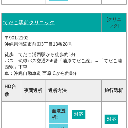
[クリニ
てだこ駅前クリニック
ック]
〒901-2102
沖縄県浦添市前田3丁目13番28号
徒歩：てだこ浦西駅から徒歩約1分
バス：琉球バス交通256番「浦添てだこ線」→「てだこ浦
西駅」下車
車：沖縄自動車道 西原ICから約8分
HD台
夜間透析
透析方法
旅行透析
数
血液透
対応
析:
対応