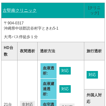
[クリニ
古堅南クリニック
ック]
〒904-0317
沖縄県中頭郡読谷村字ときわ5-1
大湾バス停徒歩１分
HD台
夜間透析
透析方法
旅行透析
数
血液透
対応
析:
対応
血液濾
過透
対応
析:
外国人対
応
21台
非対応
在宅透