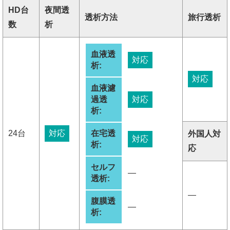
HD台
夜間透
透析方法
旅行透析
数
析
血液透
対応
析:
対応
血液濾
過透
対応
析:
24台
対応
在宅透
外国人対
対応
析:
応
セルフ
―
透析:
―
腹膜透
―
析: