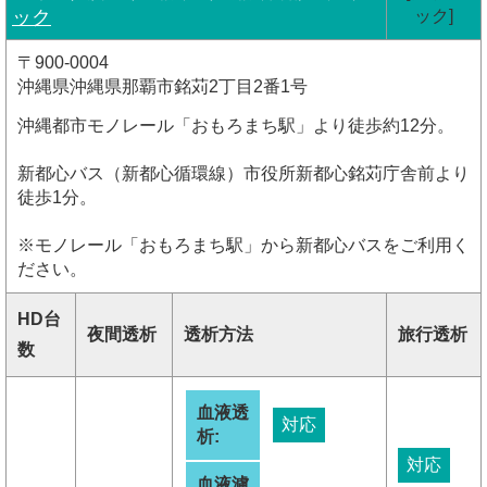
ック
ック]
〒900-0004
沖縄県沖縄県那覇市銘苅2丁目2番1号
沖縄都市モノレール「おもろまち駅」より徒歩約12分。
新都心バス（新都心循環線）市役所新都心銘苅庁舎前より
徒歩1分。
※モノレール「おもろまち駅」から新都心バスをご利用く
ださい。
HD台
夜間透析
透析方法
旅行透析
数
血液透
対応
析:
対応
血液濾