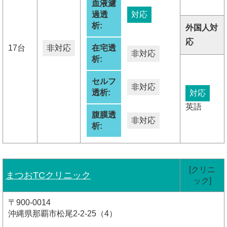
血液濾
過透
対応
析:
外国人対
応
17台
非対応
在宅透
非対応
析:
セルフ
非対応
透析:
対応
英語
腹膜透
非対応
析:
[クリニ
まつおTCクリニック
ック]
〒900-0014
沖縄県那覇市松尾2-2-25（4）