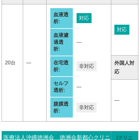
血液透
対応
析:
対応
血液濾
過透
―
析:
20台
―
在宅透
外国人対
非対応
析:
応
セルフ
―
透析:
―
腹膜透
非対応
析:
医療法人沖縄徳洲会 徳洲会新都心クリニ
[クリニ