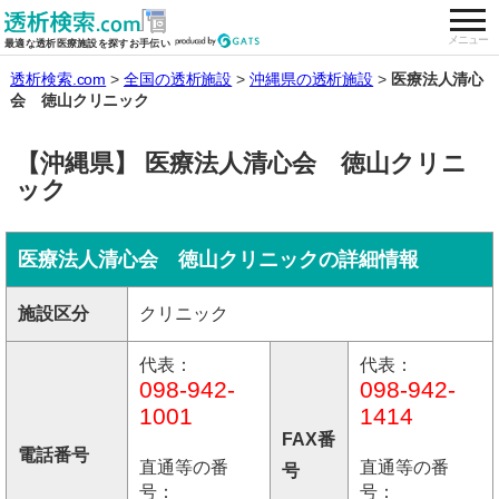
togg
全国の透析施設を検索する
メニュー
最適な透析医療施設を探すお手伝い
透析検索.com
全国の透析施設
沖縄県の透析施設
医療法人清心
会 徳山クリニック
【沖縄県】 医療法人清心会 徳山クリニ
ック
医療法人清心会 徳山クリニックの詳細情報
施設区分
クリニック
代表：
代表：
098-942-
098-942-
1001
1414
FAX番
電話番号
直通等の番
直通等の番
号
号：
号：