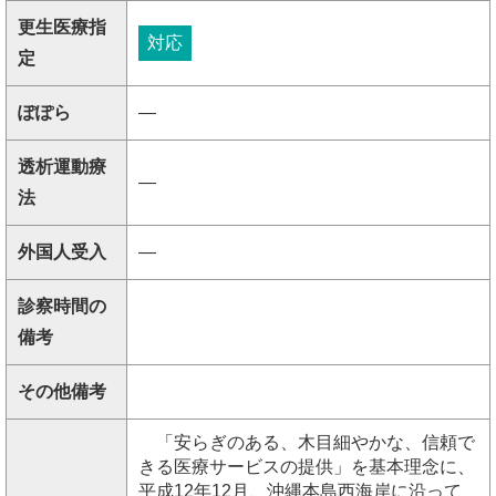
更生医療指
対応
定
ぽぽら
―
透析運動療
―
法
外国人受入
―
診察時間の
備考
その他備考
「安らぎのある、木目細やかな、信頼で
きる医療サービスの提供」を基本理念に、
平成12年12月、沖縄本島西海岸に沿って