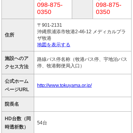
098-875-
098-875-
0350
0350
〒901-2131
沖縄県浦添市牧港2-46-12 メディカルプラ
住所
ザ牧港
地図を表示する
施設へのア
路線バス停名称（牧港バス停、宇地泊バス
停、牧港郵便局入口）
クセス方法
公式ホーム
http://www.tokuyama.or.jp/
ページURL
院長名
HD台数（同
54台
時透析数）