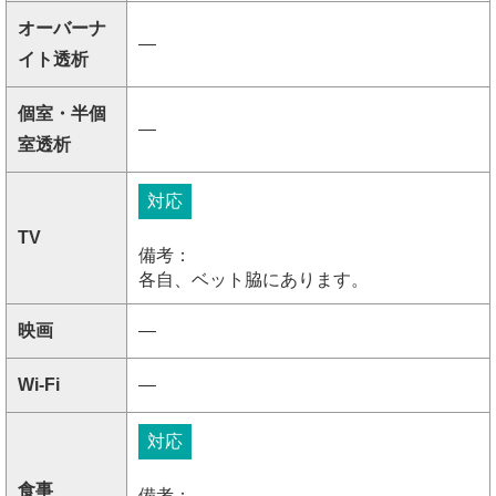
オーバーナ
―
イト透析
個室・半個
―
室透析
対応
TV
備考：
各自、ベット脇にあります。
映画
―
Wi-Fi
―
対応
食事
備考：