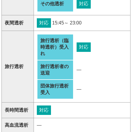
その他透析
対応
夜間透析
対応
15:45～ 23:00
旅行透析（臨
時透析）受入
対応
れ
旅行透析
旅行透析者の
―
送迎
団体旅行透析
―
受入
長時間透析
対応
高血流透析
―