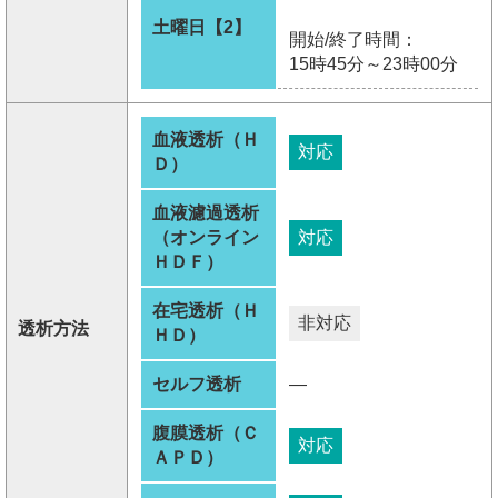
土曜日【2】
開始/終了時間：
15時45分～23時00分
血液透析（Ｈ
対応
Ｄ）
血液濾過透析
（オンライン
対応
ＨＤＦ）
在宅透析（Ｈ
非対応
透析方法
ＨＤ）
セルフ透析
―
腹膜透析（Ｃ
対応
ＡＰＤ）