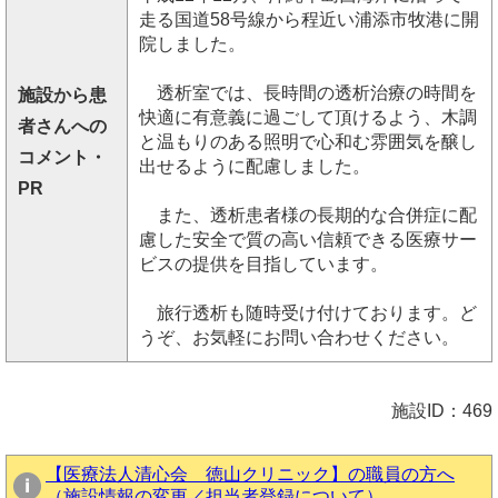
走る国道58号線から程近い浦添市牧港に開
院しました。
透析室では、長時間の透析治療の時間を
施設から患
快適に有意義に過ごして頂けるよう、木調
者さんへの
と温もりのある照明で心和む雰囲気を醸し
コメント・
出せるように配慮しました。
PR
また、透析患者様の長期的な合併症に配
慮した安全で質の高い信頼できる医療サー
ビスの提供を目指しています。
旅行透析も随時受け付けております。ど
うぞ、お気軽にお問い合わせください。
施設ID：469
【医療法人清心会 徳山クリニック】の職員の方へ
（施設情報の変更／担当者登録について）