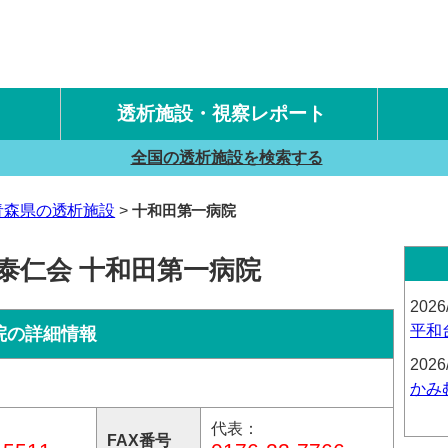
透析施設・視察レポート
全国の透析施設を検索する
国内旅行透析レポート
海外旅行透析レポート
青森県の透析施設
十和田第一病院
泰仁会 十和田第一病院
2026
平和
院の詳細情報
2026
かみ
代表：
FAX番号