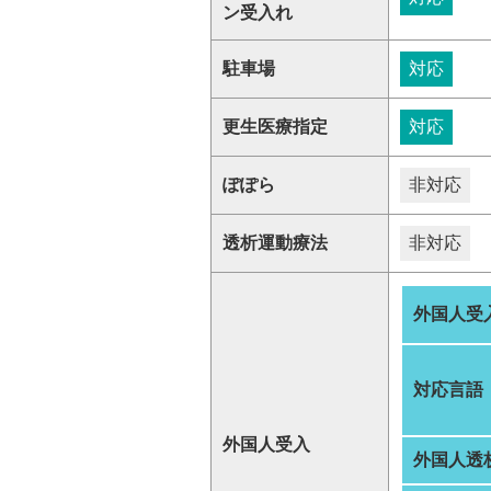
ン受入れ
駐車場
対応
更生医療指定
対応
ぽぽら
非対応
透析運動療法
非対応
外国人受
対応言語
外国人受入
外国人透