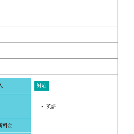
入
対応
英語
析料金