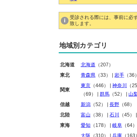
受診される際には、事前に必
致します。
地域別カテゴリ
北海道
北海道
（207）
東北
青森県
（33）
|
岩手
（36
東京
（446）
|
神奈川
（2
関東
（69）
|
群馬
（52）
|
山
信越
新潟
（52）
|
長野
（68）
北陸
富山
（38）
|
石川
（45）
東海
愛知
（178）
|
岐阜
（64
大阪
（310）
|
兵庫
（163