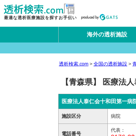
最適な透析医療施設を探すお手伝い
海外の透析施設
タイ王国
台湾
透析検索.com
全国の透析施設
【青森県】 医療法人
医療法人泰仁会十和田第一病
施設区分
病院
代表：
電話番号