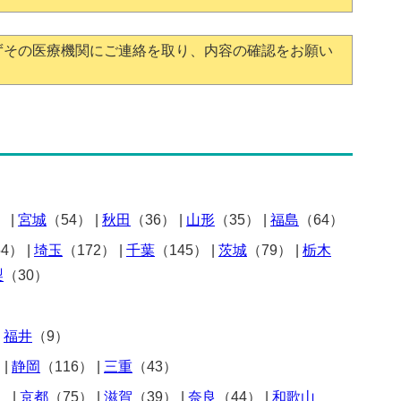
ずその医療機関にご連絡を取り、内容の確認をお願い
）
|
宮城
（54）
|
秋田
（36）
|
山形
（35）
|
福島
（64）
54）
|
埼玉
（172）
|
千葉
（145）
|
茨城
（79）
|
栃木
梨
（30）
|
福井
（9）
）
|
静岡
（116）
|
三重
（43）
）
|
京都
（75）
|
滋賀
（39）
|
奈良
（44）
|
和歌山