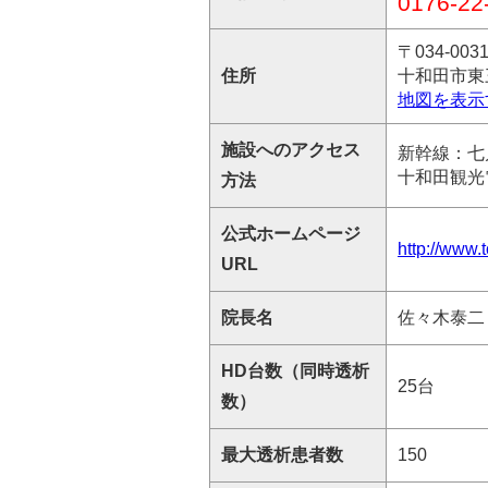
0176-22
〒034-003
住所
十和田市東
地図を表示
施設へのアクセス
新幹線：七
十和田観光
方法
公式ホームページ
http://www.
URL
院長名
佐々木泰二
HD台数（同時透析
25台
数）
最大透析患者数
150