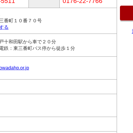
-5511
0176-22-7766
1
三番町１０番７０号
する
戸十和田駅から車で２０分
電鉄：東三番町バス停から徒歩１分
towadahp.or.jp