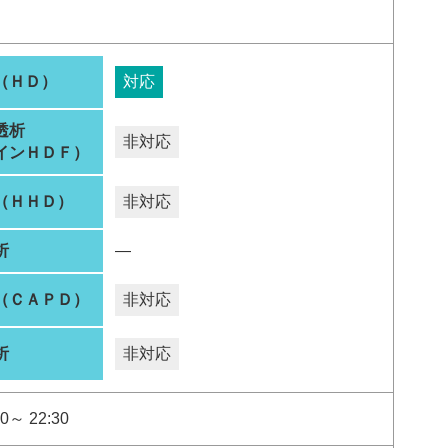
（ＨＤ）
対応
透析
非対応
インＨＤＦ）
（ＨＨＤ）
非対応
析
―
（ＣＡＰＤ）
非対応
析
非対応
0～ 22:30