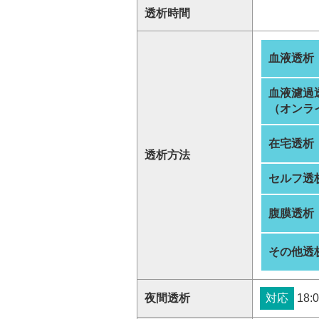
透析時間
血液透析
血液濾過
（オンラ
在宅透析
透析方法
セルフ透
腹膜透析
その他透
夜間透析
対応
18:0