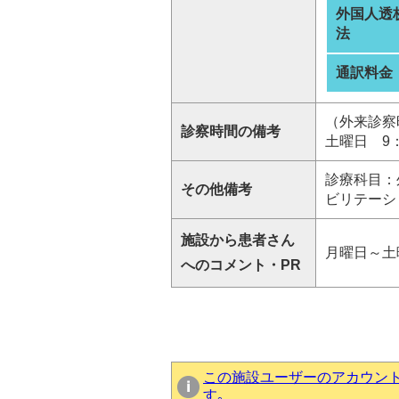
外国人透
法
通訳料金
（外来診察時
診察時間の備考
土曜日 9：
診療科目：
その他備考
ビリテーシ
施設から患者さん
月曜日～土
へのコメント・PR
この施設ユーザーのアカウン
す｡