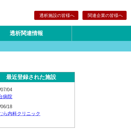
透析施設の皆様へ
関連企業の皆様へ
透析関連情報
論文・リサーチ
海外の透析食
最近登録された施設
/07/04
台病院
/06/18
むら内科クリニック