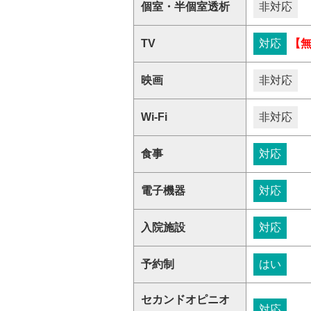
個室・半個室透析
非対応
TV
対応
【
映画
非対応
Wi-Fi
非対応
食事
対応
電子機器
対応
入院施設
対応
予約制
はい
セカンドオピニオ
対応