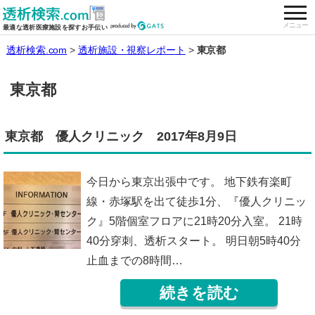
togg
全国の透析施設を検索する
メニュー
最適な透析医療施設を探すお手伝い
透析検索.com
透析施設・視察レポート
東京都
東京都
東京都 優人クリニック 2017年8月9日
今日から東京出張中です。 地下鉄有楽町
線・赤塚駅を出て徒歩1分、『優人クリニッ
ク』5階個室フロアに21時20分入室。 21時
40分穿刺、透析スタート。 明日朝5時40分
止血までの8時間…
続きを読む