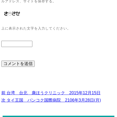
ルアドレス、サイトを保存する。
上に表示された文字を入力してください。
前
前
台湾 台北 康ほうクリニック 2015年12月15日
の
次
次
タイ王国 バンコク国際病院 2106年3月28日(月)
投
投
の
稿
稿:
投