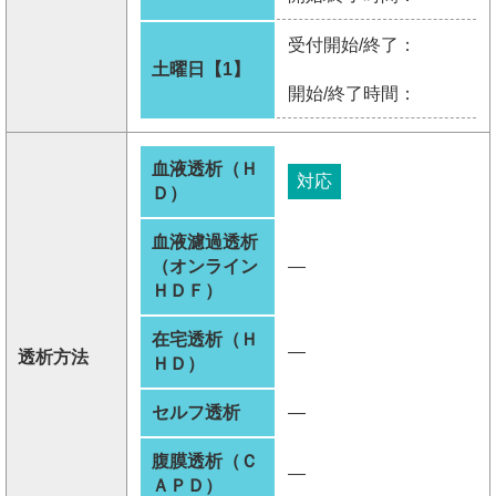
受付開始/終了：
土曜日【1】
開始/終了時間：
血液透析（Ｈ
対応
Ｄ）
血液濾過透析
（オンライン
―
ＨＤＦ）
在宅透析（Ｈ
―
透析方法
ＨＤ）
セルフ透析
―
腹膜透析（Ｃ
―
ＡＰＤ）