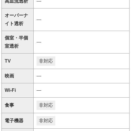
高血流透析
―
オーバーナ
―
イト透析
個室・半個
―
室透析
TV
非対応
映画
―
Wi-Fi
―
食事
非対応
電子機器
非対応