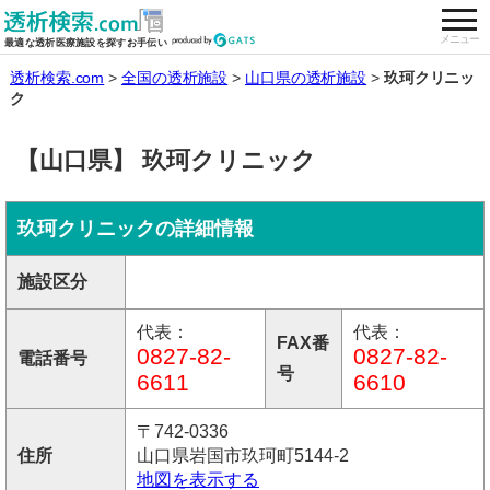
togg
全国の透析施設を検索する
メニュー
最適な透析医療施設を探すお手伝い
透析検索.com
全国の透析施設
山口県の透析施設
玖珂クリニッ
ク
【山口県】 玖珂クリニック
玖珂クリニックの詳細情報
施設区分
代表：
代表：
FAX番
0827-82-
0827-82-
電話番号
号
6611
6610
〒742-0336
住所
山口県岩国市玖珂町5144-2
地図を表示する