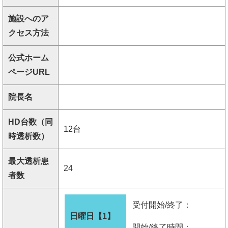
施設へのア
クセス方法
公式ホーム
ページURL
院長名
HD台数（同
12台
時透析数）
最大透析患
24
者数
受付開始/終了：
日曜日【1】
開始/終了時間：