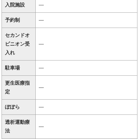
入院施設
―
予約制
―
セカンドオ
ピニオン受
―
入れ
駐車場
―
更生医療指
―
定
ぽぽら
―
透析運動療
―
法