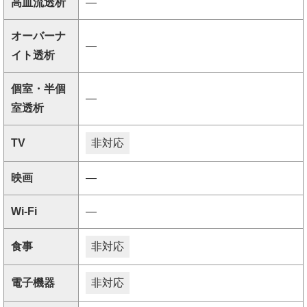
高血流透析
―
オーバーナ
―
イト透析
個室・半個
―
室透析
TV
非対応
映画
―
Wi-Fi
―
食事
非対応
電子機器
非対応