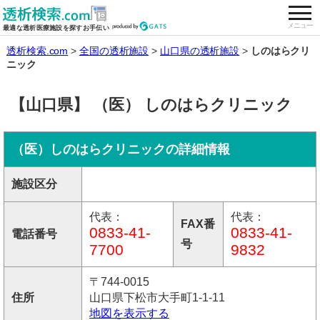
togg
全国の透析施設を検索する
メニュー
最適な透析医療施設を探すお手伝い
透析検索.com
全国の透析施設
山口県の透析施設
しのはらクリ
ニック
【山口県】 （医） しのはらクリニック
（医）しのはらクリニックの詳細情報
施設区分
代表：
代表：
FAX番
0833-41-
0833-41-
電話番号
号
7700
9832
〒744-0015
住所
山口県下松市大手町1-1-11
地図を表示する