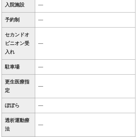
入院施設
―
予約制
―
セカンドオ
ピニオン受
―
入れ
駐車場
―
更生医療指
―
定
ぽぽら
―
透析運動療
―
法