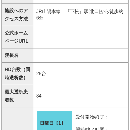
施設へのア
JR山陽本線：『下松』駅[北口]から徒歩約
6分。
クセス方法
公式ホーム
ページURL
院長名
HD台数（同
28台
時透析数）
最大透析患
84
者数
受付開始/終了：
日曜日【1】
開始/終了時間：