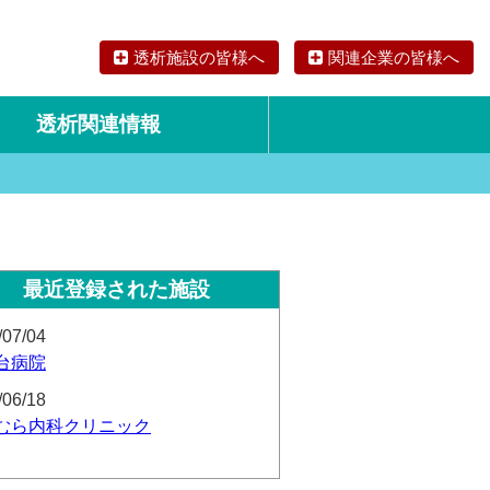
透析施設の皆様へ
関連企業の皆様へ
透析関連情報
論文・リサーチ
海外の透析食
最近登録された施設
/07/04
台病院
/06/18
むら内科クリニック