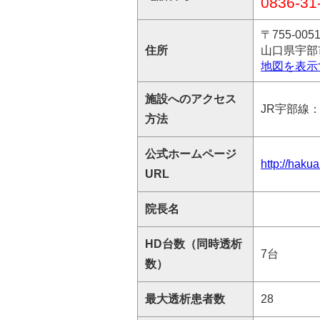
0836-31
〒755-005
住所
山口県宇部市
地図を表示
施設へのアクセス
JR宇部線
方法
公式ホームページ
http://hakuai
URL
院長名
HD台数（同時透析
7台
数）
最大透析患者数
28