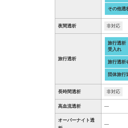
その他透
夜間透析
非対応
旅行透析
受入れ
旅行透析
旅行透析
団体旅行
長時間透析
非対応
高血流透析
―
オーバーナイト透
―