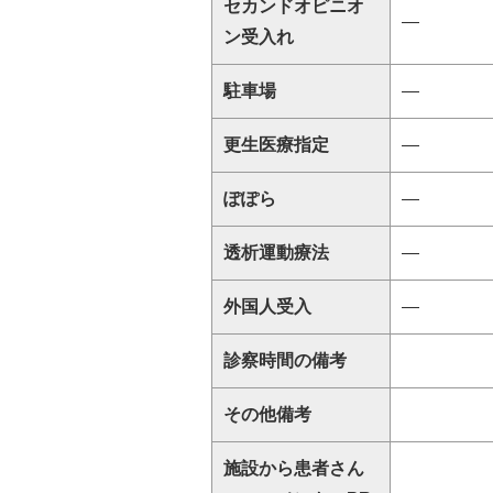
セカンドオピニオ
―
ン受入れ
駐車場
―
更生医療指定
―
ぽぽら
―
透析運動療法
―
外国人受入
―
診察時間の備考
その他備考
施設から患者さん