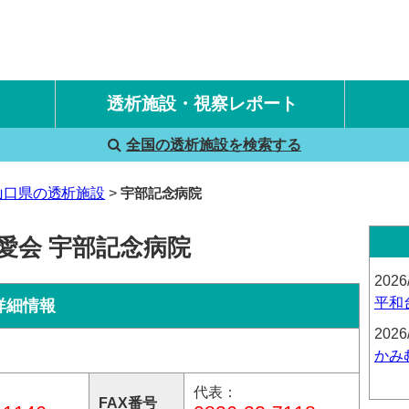
透析施設・視察レポート
全国の透析施設を検索する
国内旅行透析レポート
海外旅行透析レポート
山口県の透析施設
宇部記念病院
愛会 宇部記念病院
2026
平和
詳細情報
2026
かみ
代表：
FAX番号