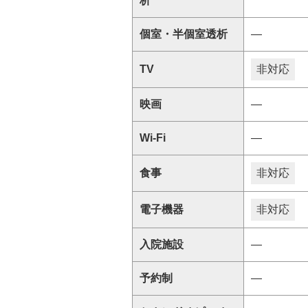
析
個室・半個室透析
―
TV
非対応
映画
―
Wi-Fi
―
食事
非対応
電子機器
非対応
入院施設
―
予約制
―