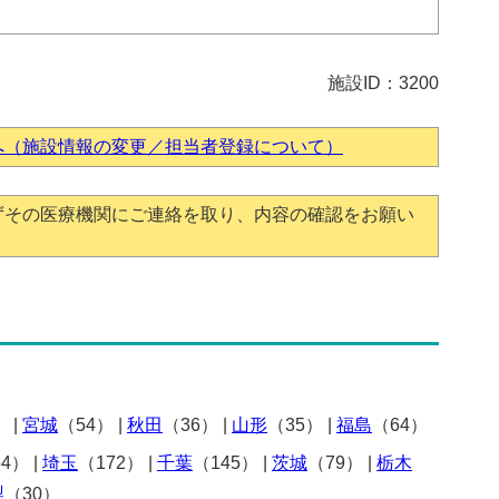
施設ID：3200
へ（施設情報の変更／担当者登録について）
ずその医療機関にご連絡を取り、内容の確認をお願い
）
|
宮城
（54）
|
秋田
（36）
|
山形
（35）
|
福島
（64）
54）
|
埼玉
（172）
|
千葉
（145）
|
茨城
（79）
|
栃木
梨
（30）