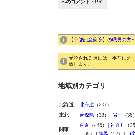
へのコメント・PR
【宇部記念病院】の職員の方
受診される際には、事前に必
致します。
地域別カテゴリ
北海道
北海道
（207）
東北
青森県
（33）
|
岩手
（36
東京
（446）
|
神奈川
（2
関東
（69）
|
群馬
（52）
|
山