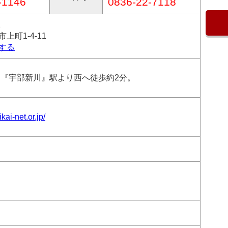
-1146
0836-22-7118
1
上町1-4-11
する
：『宇部新川』駅より西へ徒歩約2分。
kai-net.or.jp/