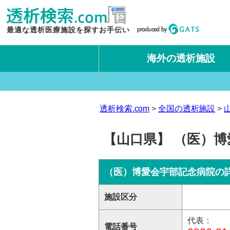
最適な透析医療施設を探すお手伝い
海外の透析施設
タイ王国
台湾
透析検索.com
全国の透析施設
【山口県】 （医）博
（医）博愛会宇部記念病院の
施設区分
代表：
電話番号