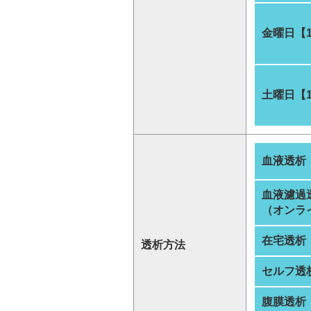
金曜日【
土曜日【
血液透析
血液濾過
（オンラ
在宅透析
透析方法
セルフ透
腹膜透析