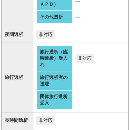
―
ＡＰＤ）
その他透析
―
夜間透析
非対応
旅行透析（臨
時透析）受入
非対応
れ
旅行透析
旅行透析者の
―
送迎
団体旅行透析
―
受入
長時間透析
非対応