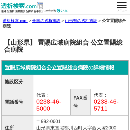
togg
全国の透析施設を検索する
メニュー
最適な透析医療施設を探すお手伝い
透析検索.com
全国の透析施設
山形県の透析施設
公立置賜総合
病院
【山形県】 置賜広域病院組合 公立置賜総
合病院
置賜広域病院組合公立置賜総合病院の詳細情報
施設区分
代表：
代表：
FAX番
0238-46-
0238-46-
電話番号
号
5000
5711
〒992-0601
住所
山形県東置賜郡川西町大字西大塚2000