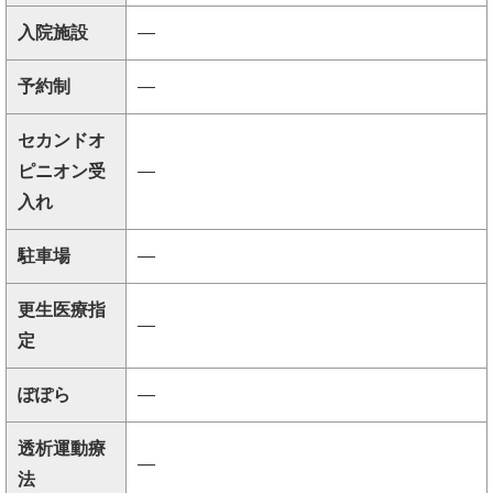
入院施設
―
予約制
―
セカンドオ
ピニオン受
―
入れ
駐車場
―
更生医療指
―
定
ぽぽら
―
透析運動療
―
法