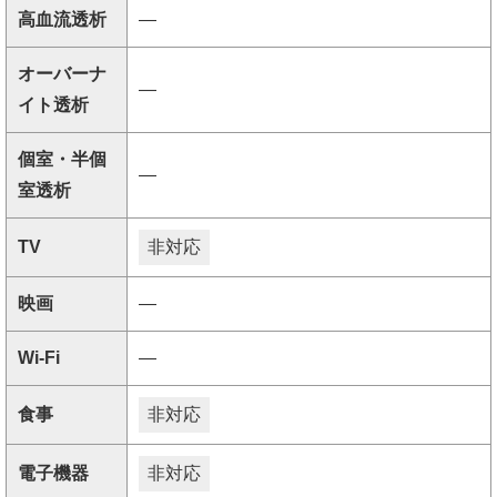
高血流透析
―
オーバーナ
―
イト透析
個室・半個
―
室透析
TV
非対応
映画
―
Wi-Fi
―
食事
非対応
電子機器
非対応