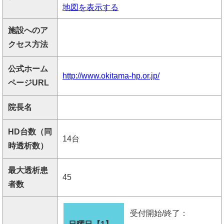
地図を表示する
施設へのア
クセス方法
公式ホーム
http://www.okitama-hp.or.jp/
ページURL
院長名
HD台数（同
14台
時透析数）
最大透析患
45
者数
受付開始/終了：